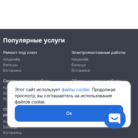
Популярные услуги
Ремонт под ключ
Электромонтажные работы
Кишинёв
Кишинёв
Бельцы
Бельцы
Ботаника
Ботаника
Сантехнические работы
Сборка и ремонт мебели
Кишинёв
Кишинёв
Этот сайт использует
файлы cookie
. Продолжая
Бельцы
Бельцы
просмотр, вы соглашаетесь на использование
Ботаника
Ботаника
файлов cookie.
Строительно-монтажные
Ок
работы
Кишинёв
Бельцы
Ботаника