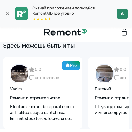
Скачай приложениеи пользуйся
×
RemontMD где угодно
★★★★★
Здесь можешь быть и ты
Pro
0,0
0,0
нет отзывов
нет о
Vadim
Евгений
Ремонт и строительство
Ремонт и строите
Efectuez lucrari de reparatie cum
Штукатур, маляр ,
ar fi plitca stiajca santehnica
и многое другое
laminat stucaturca. lucrez si cu
lemnu cum ar fi vagonca cine are
nevoe apelati 068368379