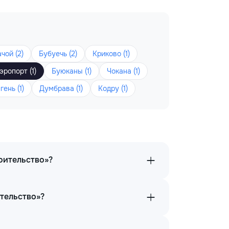
чой (2)
Бубуечь (2)
Криково (1)
эропорт (1)
Буюканы (1)
Чокана (1)
гень (1)
Думбрава (1)
Кодру (1)
роительство»?
ительство»?