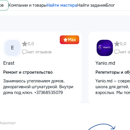
ов
Компании и товары
Найти мастера
Найти задания
Блог
Max
0,0
0,0
E
нет отзывов
нет 
Erast
Yanio.md
Ремонт и строительство
Репетиторы и об
Занимаюсь утеплением домов,
Yanio.md — совр
декоративной штукатуркой. Внутри
школа для детей,
дома под ключ. +37368535079
взрослых. Мы по
улучшать знания
предметам, готов
экзаменам, пост
достигать личны
целей. В нашей 
Аэропорт
квалифицирован