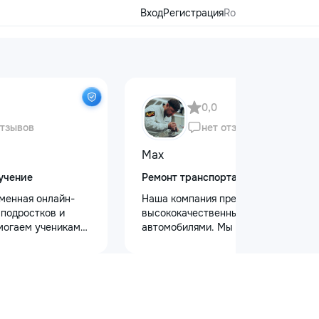
Вход
Регистрация
Ro
0,0
отзывов
нет отзывов
Max
учение
Ремонт транспорта
еменная онлайн-
Наша компания предлагает
 подростков и
высококачественный уход за
могаем ученикам
автомобилями. Мы предоставляем
 по школьным
услуги полировки кузова для
иться к
восстановления блеска, ремонт
уплению и
сколов и трещин на лобовом стекле
х образовательных
для обеспечения безопасности.
команде работают
Также выполняем оклейку
ные преподаватели
защитными пленками, полировку