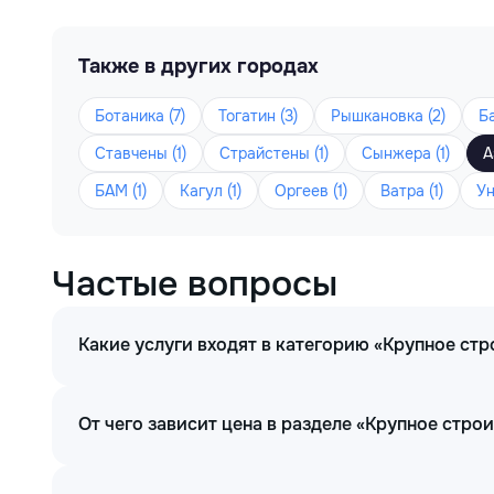
Также в других городах
Ботаника (7)
Тогатин (3)
Рышкановка (2)
Ба
Ставчены (1)
Страйстены (1)
Сынжера (1)
А
БАМ (1)
Кагул (1)
Оргеев (1)
Ватра (1)
Ун
Частые вопросы
Какие услуги входят в категорию «Крупное ст
От чего зависит цена в разделе «Крупное стро