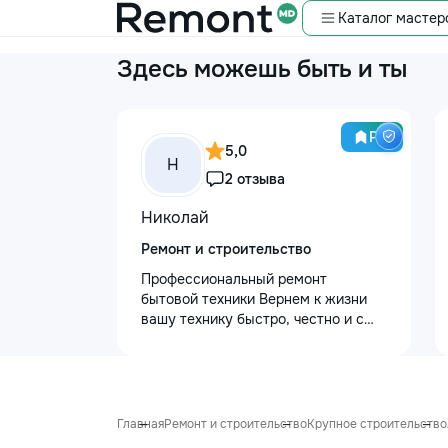
Каталог мастер
Здесь можешь быть и ты
Pro
5,0
Н
2 отзыва
Николай
Ремонт и строительство
Профессиональный ремонт
бытовой техники Вернем к жизни
вашу технику быстро, честно и с
гарантией! Мои главные
преимущества: ⏱️ Выезд на дом:
Работаем во всех районах и
пригородах. Мастер приедет в
течение 1–2 часов после заявки. 📉
Главная
Ремонт и строительство
Крупное строительство
Цены ниже сервисных: Работаем