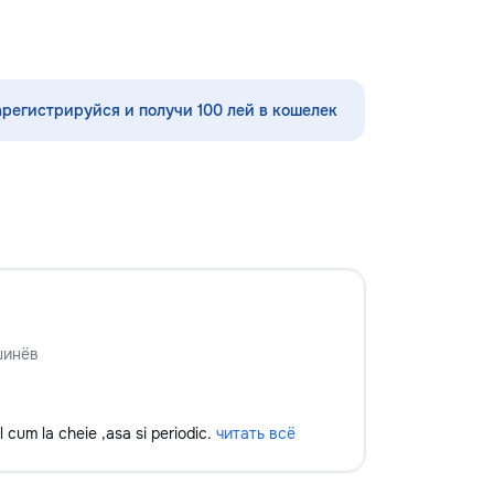
нглийскому языку,
стекла для улучшения видимости и
 румынскому языку,
ремонт царапин на кузове.
 географии и
Дополнительно предлагаем
нам. Обучение
выпрямление вмятин без покраски,
 на интерактивной
нанесение защитных составов,
арегистрируйся и получи 100 лей в кошелек
ользованием
тонировку в соответствии с
одик и
законодательством и химчистку
 подхода.
салона. Услуги по полировке хрома
давателя с учётом
и антихрому придают автомобилю
и, целей и
стиль, а защитная пленка на фары
го ученика. ✔
защищает от повреждений. Мы
занятия и мини-
придерживаемся высоких
овка к экзаменам
стандартов обслуживания,
 Помощь по
используя передовые технологии.
мме ✔ Обучение
Доверьте нам заботу о вашем
латный пробный
автомобиле, и он будет радовать
шинёв
вас долгие годы.
el cum la cheie ,asa si periodic.
читать всё