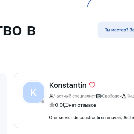
по математике, а
русскому языку,
биологии, химии,
другим дисципли
во в
проходит онлайн
Ты мастер? З
платформе с исп
современных мет
индивидуального
Подбираем препо
уровня подготовк
пожеланий каждо
Индивидуальные 
группы ✔ Подгот
и поступлению ✔
Konstantin
школьной програ
K
взрослых ✔ Бесп
Частный специалист
Свободен
Ки
урок
0,0
нет отзывов
Ofer servicii de constructii si renovari, Astf