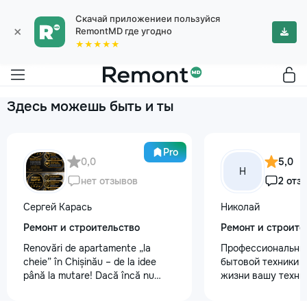
Скачай приложениеи пользуйся
×
RemontMD где угодно
★★★★★
Здесь можешь быть и ты
Pro
0,0
5,0
Н
нет отзывов
2 отз
Сергей Карась
Николай
Ремонт и строительство
Ремонт и строите
Renovări de apartamente „la
Профессиональны
cheie” în Chișinău – de la idee
бытовой техники 
până la mutare! Dacă încă nu
жизни вашу техни
aveți un design-proiect, nu este o
честно и с гарант
problemă. Vă putem realiza un
главные преимуще