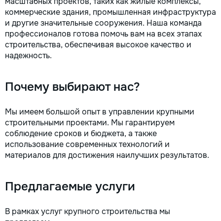
масштабных проектов, таких как жилые комплексы,
la fiecare detaliu. Contactați-ne
коммерческие здания, промышленная инфраструктура
pentru o consultație gratuită și un
и другие значительные сооружения. Наша команда
deviz fără obligații: 069 376 542
профессионалов готова помочь вам на всех этапах
+373 603 31 178 Viber | WhatsApp
строительства, обеспечивая высокое качество и
| Telegram Disponibili zilnic pentru
надежность.
consultații și programări. Deviz
gratuit Consultanță profesională
Soluții pentru orice buget
Почему выбирают нас?
Reparații executate la timp și cu
responsabilitate. Transformăm
ideile în locuințe confortabile,
Мы имеем большой опыт в управлении крупными
moderne și funcționale! Calitatea
строительными проектами. Мы гарантируем
noastră – liniștea și confortul
соблюдение сроков и бюджета, а также
dumneavoastră!
использование современных технологий и
материалов для достижения наилучших результатов.
Предлагаемые услуги
В рамках услуг крупного строительства мы