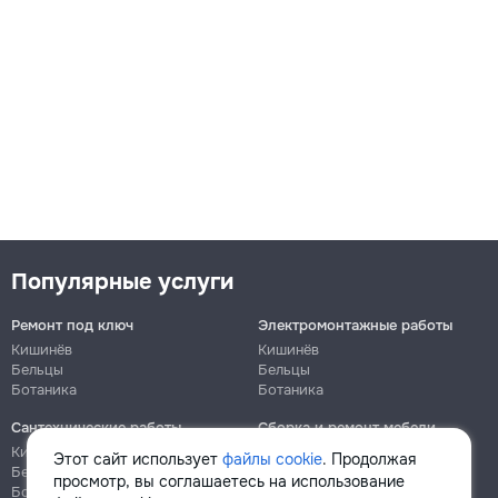
Популярные услуги
Ремонт под ключ
Электромонтажные работы
Кишинёв
Кишинёв
Бельцы
Бельцы
Ботаника
Ботаника
Сантехнические работы
Сборка и ремонт мебели
Кишинёв
Кишинёв
Этот сайт использует
файлы cookie
. Продолжая
Бельцы
Бельцы
просмотр, вы соглашаетесь на использование
Ботаника
Ботаника