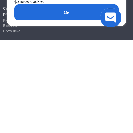
файлов cookie.
Строительно-монтажные
Ок
работы
Кишинёв
Бельцы
Ботаника
Блог
Правила
Цены на услуги
Помощь
Политика конфиденциальности
Cookies
Напиши в поддержку
info@remont.md