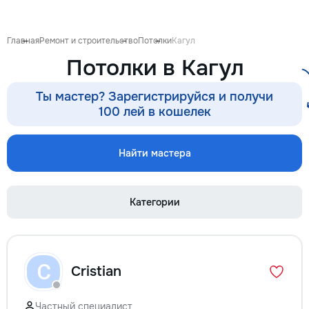
готовиться к экза
поступлению и до
личных образоват
Главная
Ремонт и строительство
Потолки
Кагул
В нашей команде 
Потолки в Кагул
квалифицированн
преподаватели по
английскому язык
Ты мастер? Зарегистрируйся и получи
языку, румынскому
100 лей в кошелек
биологии, химии, 
другим дисциплин
проходит онлайн 
Найти мастера
интерактивной пл
использованием 
методик и индиви
Категории
подхода. Подбира
преподавателя с 
подготовки, целе
каждого ученика.
Индивидуальные з
C
Cristian
мини-группы ✔ По
экзаменам и пост
Помощь по школь
Частный специалист