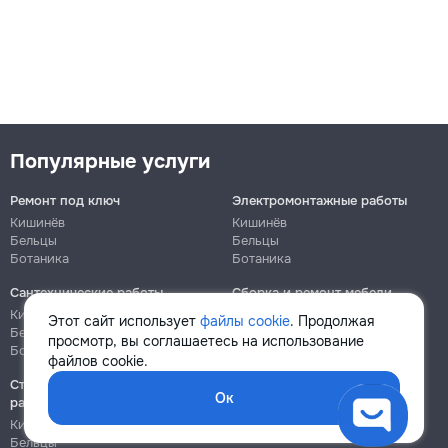
Популярные услуги
Ремонт под ключ
Электромонтажные работы
Кишинёв
Кишинёв
Бельцы
Бельцы
Ботаника
Ботаника
Сантехнические работы
Сборка и ремонт мебели
Кишинёв
Кишинёв
Этот сайт использует
файлы cookie
. Продолжая
Бельцы
Бельцы
просмотр, вы соглашаетесь на использование
Ботаника
Ботаника
файлов cookie.
Строительно-монтажные
Ок
работы
Кишинёв
Бельцы