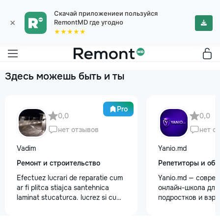
Скачай приложениеи пользуйся
×
RemontMD где угодно
★★★★★
Здесь можешь быть и ты
Pro
0,0
0,0
нет отзывов
нет о
Vadim
Yanio.md
Ремонт и строительство
Репетиторы и обу
Efectuez lucrari de reparatie cum
Yanio.md — совре
ar fi plitca stiajca santehnica
онлайн-школа для 
laminat stucaturca. lucrez si cu
подростков и взр
lemnu cum ar fi vagonca cine are
помогаем ученика
nevoe apelati 068368379
знания по школьн