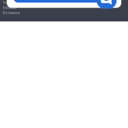
Кишинёв
Бельцы
Ботаника
Блог
Правила
Цены на услуги
Помощь
Политика конфиденциальности
Cookies
Напиши в поддержку
info@remont.md
SRL "Br Team Pro"