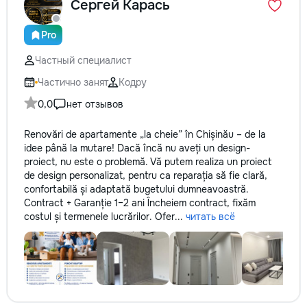
Сергей Карась
Pro
Частный специалист
Частично занят
Кодру
0,0
нет отзывов
Renovări de apartamente „la cheie” în Chișinău – de la
idee până la mutare! Dacă încă nu aveți un design-
proiect, nu este o problemă. Vă putem realiza un proiect
de design personalizat, pentru ca reparația să fie clară,
confortabilă și adaptată bugetului dumneavoastră.
Contract + Garanție 1–2 ani Încheiem contract, fixăm
costul și termenele lucrărilor. Ofer...
читать всё