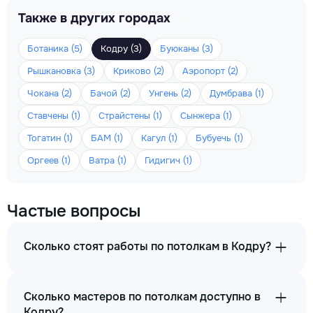
Также в других городах
Ботаника (5)
Кодру (3)
Буюканы (3)
Рышкановка (3)
Криково (2)
Аэропорт (2)
Чокана (2)
Бачой (2)
Унгень (2)
Думбрава (1)
Ставчены (1)
Страйстены (1)
Сынжера (1)
Тогатин (1)
БАМ (1)
Кагул (1)
Бубуечь (1)
Оргеев (1)
Ватра (1)
Гидигич (1)
Частые вопросы
Сколько стоят работы по потолкам в Кодру?
Сколько мастеров по потолкам доступно в
Кодру?