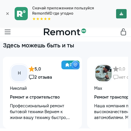
Скачай приложениеи пользуйся
×
RemontMD где угодно
★★★★★
Здесь можешь быть и ты
Pro
5,0
0,0
Н
2 отзыва
нет о
Николай
Max
Ремонт и строительство
Ремонт транспор
Профессиональный ремонт
Наша компания пр
бытовой техники Вернем к
высококачественн
жизни вашу технику быстро,
автомобилями. М
честно и с гарантией! Мои
предоставляем ус
главные преимущества: ⏱️
полировки кузова 