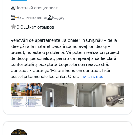
не включается? Не спешите
технологии. Дове
покупать новую! Спасем ваш
Частный специалист
заботу о вашем а
бюджет.
он будет радовать
Частично занят
Кодру
годы.
0,0
нет отзывов
Renovări de apartamente „la cheie” în Chișinău – de la
idee până la mutare! Dacă încă nu aveți un design-
proiect, nu este o problemă. Vă putem realiza un proiect
de design personalizat, pentru ca reparația să fie clară,
confortabilă și adaptată bugetului dumneavoastră.
Contract + Garanție 1–2 ani Încheiem contract, fixăm
costul și termenele lucrărilor. Ofer...
читать всё