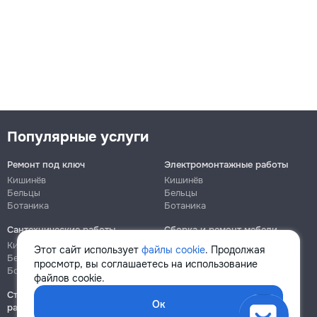
Популярные услуги
Ремонт под ключ
Электромонтажные работы
Кишинёв
Кишинёв
Бельцы
Бельцы
Ботаника
Ботаника
Сантехнические работы
Сборка и ремонт мебели
Кишинёв
Кишинёв
Этот сайт использует
файлы cookie
. Продолжая
Бельцы
Бельцы
просмотр, вы соглашаетесь на использование
Ботаника
Ботаника
файлов cookie.
Строительно-монтажные
Ок
работы