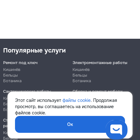
Популярные услуги
Ремонт под ключ
Электромонтажные работы
Кишинёв
Кишинёв
Бельцы
Бельцы
Ботаника
Ботаника
Сантехнические работы
Сборка и ремонт мебели
Кишинёв
Кишинёв
Этот сайт использует
файлы cookie
. Продолжая
Бельцы
Бельцы
просмотр, вы соглашаетесь на использование
Ботаника
Ботаника
файлов cookie.
Строительно-монтажные
Ок
работы
Кишинёв
Бельцы