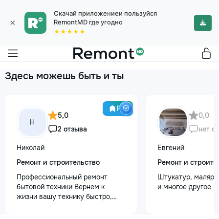
Скачай приложениеи пользуйся
×
RemontMD где угодно
★★★★★
Здесь можешь быть и ты
Pro
5,0
0,0
Н
2 отзыва
нет о
Николай
Евгений
Ремонт и строительство
Ремонт и строите
Профессиональный ремонт
Штукатур, маляр ,
бытовой техники Вернем к
и многое другое
жизни вашу технику быстро,
честно и с гарантией! Мои
главные преимущества: ⏱️