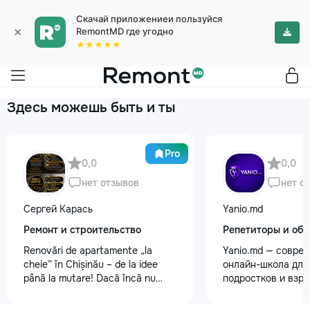
Скачай приложениеи пользуйся
×
RemontMD где угодно
★★★★★
Здесь можешь быть и ты
Pro
0,0
0,0
нет отзывов
нет о
Сергей Карась
Yanio.md
Ремонт и строительство
Репетиторы и обу
Renovări de apartamente „la
Yanio.md — совре
cheie” în Chișinău – de la idee
онлайн-школа для 
până la mutare! Dacă încă nu
подростков и взр
aveți un design-proiect, nu este o
помогаем ученика
problemă. Vă putem realiza un
знания по школьн