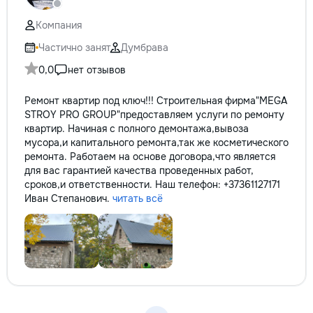
reparație veți rămâne cu schema
✔ Обучение взро
comunicațiilor ascunse și
Бесплатный пробн
Компания
fotografiile tuturor etapelor
importante. Curățenie
Частично занят
Думбрава
profesională Predăm
0,0
нет отзывов
apartamentul complet pregătit
pentru locuit – curat, fără praf și
Ремонт квартир под ключ!!! Строительная фирма"MEGA
fără deșeuri de construcție.
STROY PRO GROUP"предоставляем услуги по ремонту
Prețuri orientative pentru
квартир. Начиная с полного демонтажа,вывоза
materiale: Prețurile depind de țara
мусора,и капитального ремонта,так же косметического
producătorului, brand, colecție și
ремонта. Работаем на основе договора,что является
categoria produsului. Gresie
для вас гарантией качества проведенных работ,
porțelanată – de la 350–800+
сроков,и ответственности. Наш телефон: +37361127171
lei/m² Laminat – de la 180–450+
Иван Степанович.
читать всё
lei/m² Materiale pentru lucrări
brute – de la 1 500–2 500 lei/m²
de apartament Uși interioare – de
la 2 500–7 000+ lei/set Tavan
extensibil – de la 120–200 lei/m²
Calitatea noastră – confortul
dumneavoastră! Realizăm
interiorul cât mai aproape posibil
de proiectul de design, cu atenție