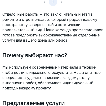
1
la fiecare detaliu. Contactați-ne
pentru o consultație gratuită și un
deviz fără obligații: 069 376 542
Отделочные работы — это заключительный этап в
+373 603 31 178 Viber | WhatsApp
ремонте и строительстве, который придает вашему
| Telegram Disponibili zilnic pentru
пространству завершенный и эстетически
consultații și programări. Deviz
привлекательный вид. Наша команда профессионалов
gratuit Consultanță profesională
готова предложить высококачественные отделочные
Soluții pentru orice buget
услуги для вашего дома или офиса.
Reparații executate la timp și cu
responsabilitate. Transformăm
ideile în locuințe confortabile,
Почему выбирают нас?
moderne și funcționale! Calitatea
noastră – liniștea și confortul
dumneavoastră!
Мы используем современные материалы и техники,
чтобы достичь идеального результата. Наши опытные
специалисты уделяют внимание каждому этапу
выполнения работ, обеспечивая индивидуальный
подход к каждому проекту.
Предлагаемые услуги