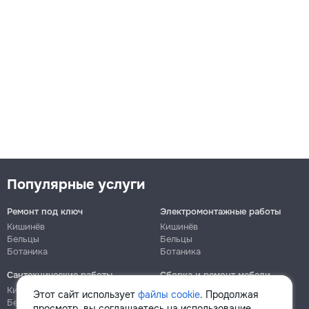
Популярные услуги
Ремонт под ключ
Электромонтажные работы
Кишинёв
Кишинёв
Бельцы
Бельцы
Ботаника
Ботаника
Сантехнические работы
Сборка и ремонт мебели
Кишинёв
Кишинёв
Этот сайт использует
файлы cookie
. Продолжая
Бельцы
Бельцы
просмотр, вы соглашаетесь на использование