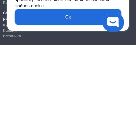
Ботаника
Ботаника
файлов cookie.
Строительно-монтажные
Ок
работы
Кишинёв
Бельцы
Ботаника
Блог
Правила
Цены на услуги
Помощь
Политика конфиденциальности
Cookies
Напиши в поддержку