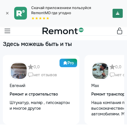
Скачай приложениеи пользуйся
×
RemontMD где угодно
★★★★★
Здесь можешь быть и ты
Pro
0,0
0,0
нет отзывов
нет о
Евгений
Max
Ремонт и строительство
Ремонт транспор
Штукатур, маляр , гипсокартон
Наша компания пр
и многое другое
высококачественн
автомобилями. М
предоставляем ус
полировки кузова 