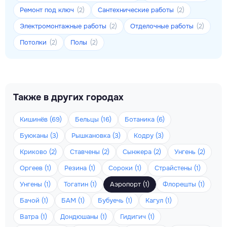
Ремонт под ключ
Сантехнические работы
(2)
(2)
Электромонтажные работы
Отделочные работы
(2)
(2)
Потолки
Полы
(2)
(2)
Также в других городах
Кишинёв (69)
Бельцы (16)
Ботаника (6)
Буюканы (3)
Рышкановка (3)
Кодру (3)
Криково (2)
Ставчены (2)
Сынжера (2)
Унгень (2)
Оргеев (1)
Резина (1)
Сороки (1)
Страйстены (1)
Унгены (1)
Тогатин (1)
Аэропорт (1)
Флорешты (1)
Бачой (1)
БАМ (1)
Бубуечь (1)
Кагул (1)
Ватра (1)
Дондюшаны (1)
Гидигич (1)