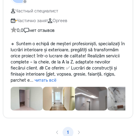
Частный специалист
Частично занят
Оргеев
0,0
нет отзывов
🔹 Suntem o echipă de meșteri profesioniști, specializați în
lucrări interioare și exterioare, pregătiți să transformăm
orice proiect într-o lucrare de calitate! Realizăm servicii
complete – la cheie, de la A la Z, adaptate nevoilor
fiecărui client. 🧰 Ce oferim: ✅ Lucrări de construcții și
finisaje interioare (glet, vopsea, gresie, faianță, rigips,
parchet e...
читать всё
1