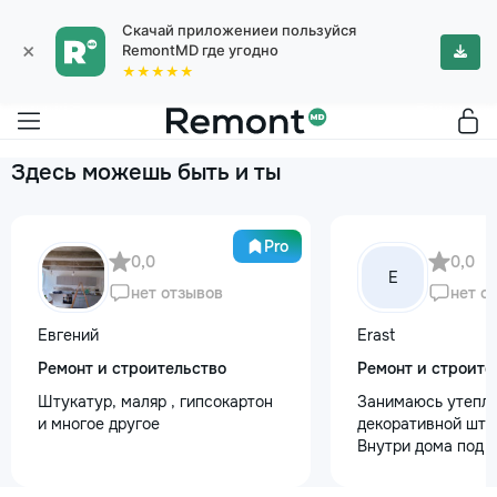
Скачай приложениеи пользуйся
×
RemontMD где угодно
★★★★★
Здесь можешь быть и ты
Pro
0,0
0,0
E
нет отзывов
нет о
Евгений
Erast
Ремонт и строительство
Ремонт и строите
Штукатур, маляр , гипсокартон
Занимаюсь утепле
и многое другое
декоративной шту
Внутри дома под к
+37368535079