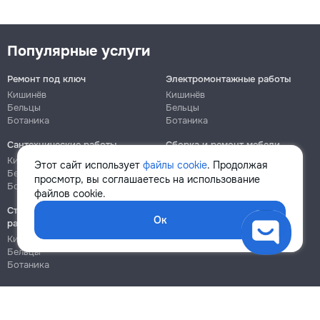
Популярные услуги
Ремонт под ключ
Электромонтажные работы
Кишинёв
Кишинёв
Бельцы
Бельцы
Ботаника
Ботаника
Сантехнические работы
Сборка и ремонт мебели
Кишинёв
Кишинёв
Этот сайт использует
файлы cookie
. Продолжая
Бельцы
Бельцы
просмотр, вы соглашаетесь на использование
Ботаника
Ботаника
файлов cookie.
Строительно-монтажные
Ок
работы
Кишинёв
Бельцы
Ботаника
Блог