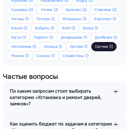
Буюканы (3)
Рышкановка (3)
Кодру (3)
Сынжера (2)
Унгень (2)
Криково (2)
Ставчены (2)
Унгены (1)
Тогатин (1)
Флорешты (1)
Аэропорт (1)
Бачой (1)
Бубуечь (1)
БАМ (1)
Ватра (1)
Кагул (1)
Гидигич (1)
Дондюшаны (1)
Думбрава (1)
Ниспорены (1)
Окница (1)
Оргеев (1)
Оргеев (1)
Резина (1)
Сороки (1)
Страйстены (1)
Частые вопросы
По каким запросам стоит выбирать
категорию «Установка и ремонт дверей,
замков»?
Как оценить бюджет по задачам в категории