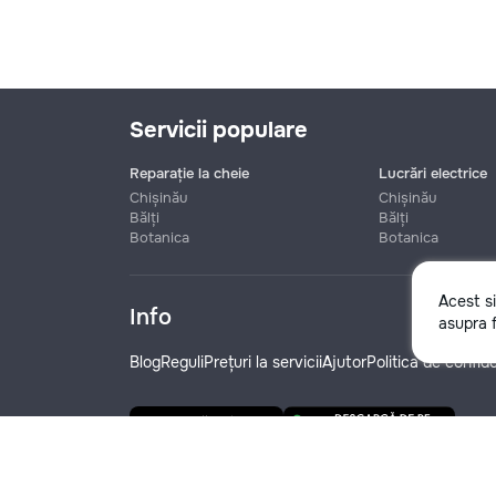
Servicii populare
Reparație la cheie
Lucrări electrice
Chișinău
Chișinău
Bălți
Bălți
Botanica
Botanica
Nume
Acest s
Info
asupra f
Telefon
Blog
Reguli
Prețuri la servicii
Ajutor
Politica de confide
Denumire companie