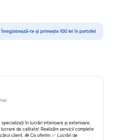
•servicii sanitare •Demolări
 Înregistrează-te și primește 100 lei în portofel
hei
pecializați în lucrări interioare și exterioare,
 lucrare de calitate! Realizăm servicii complete
ecărui client. 🧰 Ce oferim: ✅ Lucrări de