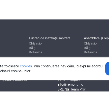
Lucrări de instalații sanitare
Asamblare și repa
Chișinău
Chișinău
Bălți
Bălți
Botanica
Botanica
ite folosește
cookies
. Prin continuarea navigării, îți exprimi acordul
Ajutor
olosirii cookie-urilor.
nțialitate
Cookies
Scrie în suport
info@remont.md
SRL "Br Team Pro"