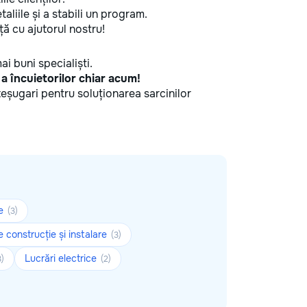
aliile și a stabili un program.
ă cu ajutorul nostru!
ai buni specialiști.
, a încuietorilor chiar acum!
șteșugari pentru soluționarea sarcinilor
ie
(3)
e construcție și instalare
(3)
Lucrări electrice
3)
(2)