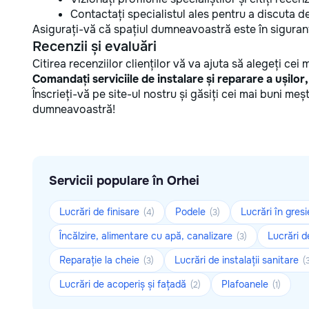
Contactați specialistul ales pentru a discuta det
Asigurați-vă că spațiul dumneavoastră este în siguranț
Recenzii și evaluări
Citirea recenziilor clienților vă va ajuta să alegeți cei m
Comandați serviciile de instalare și reparare a ușilor
Înscrieți-vă pe site-ul nostru și găsiți cei mai buni me
dumneavoastră!
Servicii populare în Orhei
Lucrări de finisare
Podele
Lucrări în gres
(4)
(3)
Încălzire, alimentare cu apă, canalizare
Lucrări d
(3)
Reparație la cheie
Lucrări de instalații sanitare
(3)
(
Lucrări de acoperiș și fațadă
Plafoanele
(2)
(1)