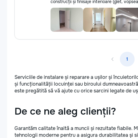
construcții și finisaje interioare (glet, vopsea
1
Serviciile de instalare și reparare a ușilor și încuietor
și funcționalității locuinței sau biroului dumneavoastr
este pregătită să vă ajute cu orice sarcini legate de uși
De ce ne aleg clienții?
Garantăm calitate înaltă a muncii și rezultate fiabile. 
tehnologii moderne pentru a asigura durabilitatea și si