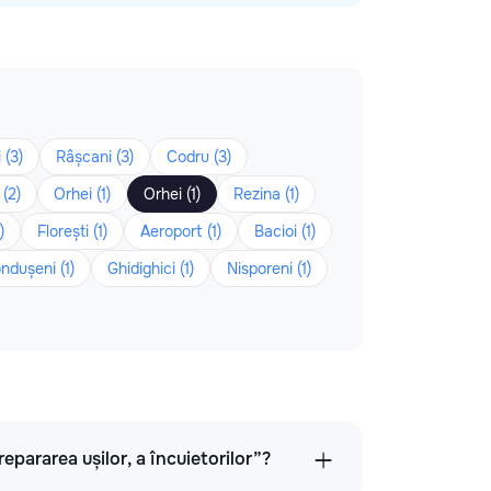
 (3)
Râșcani (3)
Codru (3)
(2)
Orhei (1)
Orhei (1)
Rezina (1)
)
Florești (1)
Aeroport (1)
Bacioi (1)
ndușeni (1)
Ghidighici (1)
Nisporeni (1)
repararea ușilor, a încuietorilor”?