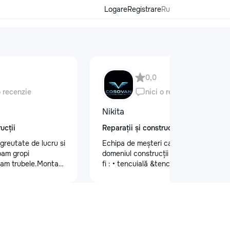
Logare
Registrare
Ru
0,0
o recenzie
nici o recenzie
Nikita
ucții
Reparații și construcții
 greutate de lucru si
Echipa de meșteri calificați în
pam gropi
domeniul construcții și finisaje cum ar
bam trubele.Montam
fi : • tencuială &tencuială mecanizată
proect.
•lucrări de finisare glet (Spakliovka)
mecanizată •vopsea manuală și
mecanizată •tapete și tapet fibră de
sticlă •lucrări de gips-carton
•Armstrong •Fațade personalizate
•Gresie și faianță •Electicitate