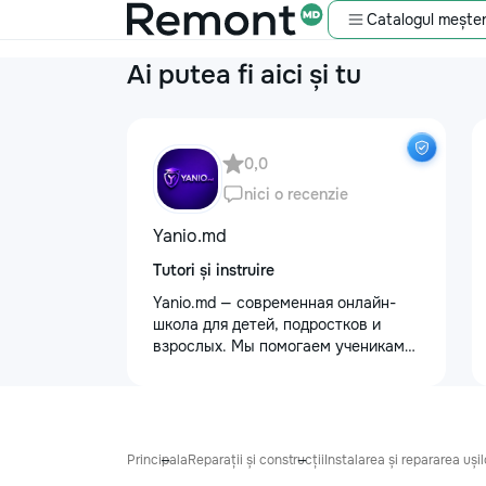
Catalogul meșter
Ai putea fi aici și tu
0,0
nici o recenzie
Yanio.md
Tutori și instruire
Yanio.md — современная онлайн-
школа для детей, подростков и
взрослых. Мы помогаем ученикам
улучшать знания по школьным
предметам, готовиться к
экзаменам, поступлению и
достигать личных образовательных
целей. В нашей команде работают
Principala
Reparații și construcții
Instalarea și repararea ușilo
квалифицированные преподаватели