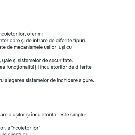
încuietorilor, oferim:
terioare și de intrare de diferite tipuri.
e de mecanismele ușilor, uși cu
 yale și sistemelor de securitate.
rea funcționalității încuietorilor de diferite
 alegerea sistemelor de închidere sigure.
re a ușilor și încuietorilor este simplu:
r, a încuietorilor".
ile clienților.