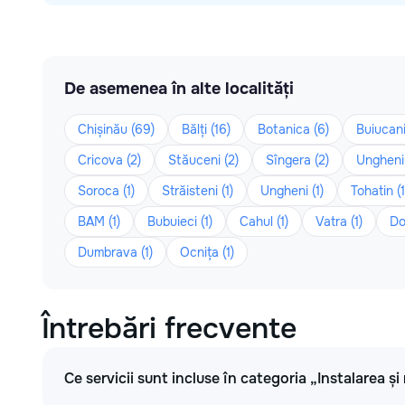
De asemenea în alte localități
Chișinău (69)
Bălți (16)
Botanica (6)
Buiucani
Cricova (2)
Stăuceni (2)
Sîngera (2)
Ungheni 
Soroca (1)
Străisteni (1)
Ungheni (1)
Tohatin (1
BAM (1)
Bubuieci (1)
Cahul (1)
Vatra (1)
Do
Dumbrava (1)
Ocnița (1)
Întrebări frecvente
Ce servicii sunt incluse în categoria „Instalarea și 