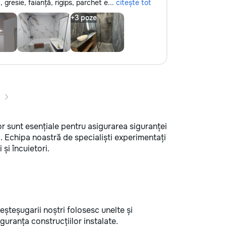
, gresie, faianță, rigips, parchet e...
citește tot
ilor sunt esențiale pentru asigurarea siguranței
ă. Echipa noastră de specialiști experimentați
 și încuietori.
Meșteșugarii noștri folosesc unelte și
guranța construcțiilor instalate.