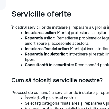
Serviciile oferite
În cadrul serviciilor de instalare și reparare a ușilor și 
Instalarea ușilor:
Montaj profesional al ușilor in
Reparația ușilor:
Remedierea problemelor legat
amortizoare și accesoriile acestora.
Instalarea încuietorilor:
Montajul încuietorilor,
Reparația încuietorilor:
Întreținere și restabili
tipuri.
Consultanță în securitate:
Recomandări pentru
Cum să folosiți serviciile noastre?
Procesul de comandă a serviciilor de instalare și repara
Înscrieți-vă pe site-ul nostru.
Selectați categoria "Instalarea și repararea ușilo
Vizionați profilurile specialiștilor și citiți recenzi