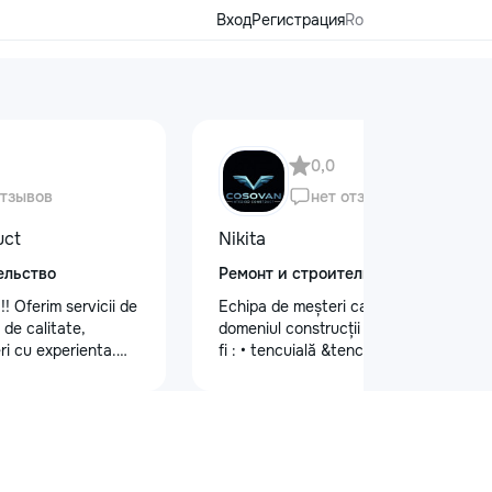
Вход
Регистрация
Ro
0,0
отзывов
нет отзывов
uct
Nikita
ельство
Ремонт и строительство
!! Oferim servicii de
Echipa de meșteri calificați în
e de calitate,
domeniul construcții și finisaje cum ar
ri cu experienta.
fi : • tencuială &tencuială mecanizată
itate, atenție la
•lucrări de finisare glet (Spakliovka)
 durabile.
mecanizată •vopsea manuală și
 vizita la nr. de
mecanizată •tapete și tapet fibră de
86
sticlă •lucrări de gips-carton
•Armstrong •Fațade personalizate
•Gresie și faianță •Electicitate