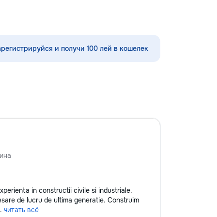
•servicii sanitare •Demolări
арегистрируйся и получи 100 лей в кошелек
ина
erienta in constructii civile si industriale.
are de lucru de ultima generatie. Construim
.
читать всё