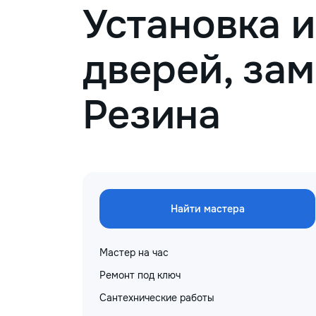
Установка 
дверей, зам
Резина
Найти мастера
Мастер на час
Ремонт под ключ
Сантехнические работы