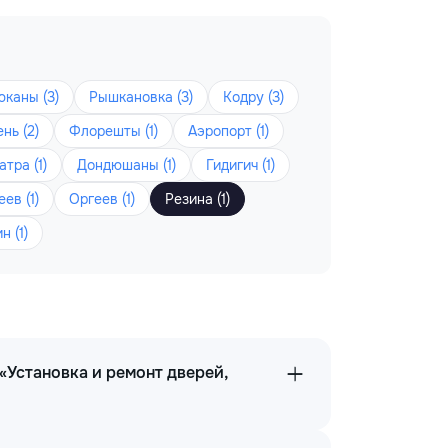
юканы (3)
Рышкановка (3)
Кодру (3)
нь (2)
Флорешты (1)
Аэропорт (1)
атра (1)
Дондюшаны (1)
Гидигич (1)
ев (1)
Оргеев (1)
Резина (1)
н (1)
«Установка и ремонт дверей,