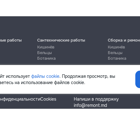
ные работы
Сантехнические работы
Сборка и ремон
Кишинёв
Кишинёв
Бельцы
Бельцы
Ботаника
Ботаника
айт использует
файлы cookie
. Продолжая просмотр, вы
етесь на использование файлов cookie.
Помощь
онфиденциальности
Cookies
Напиши в поддержку
info@remont.md
SRL "Br Team Pro"