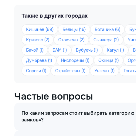
Также в других городах
Кишинёв (69)
Бельцы (16)
Ботаника (6)
Бу
Криково (2)
Ставчены (2)
Сынжера (2)
Унге
Бачой (1)
БАМ (1)
Бубуечь (1)
Кагул (1)
В
Думбрава (1)
Ниспорены (1)
Окница (1)
Орге
Сороки (1)
Страйстены (1)
Унгены (1)
Тогати
Частые вопросы
По каким запросам стоит выбирать категорию 
замков»?