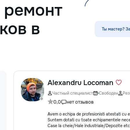
и ремонт
ков в
Ты мастер? З
Alexandru Locoman
Частный специалист
Свободен
Рез
0,0
нет отзывов
Avem o echipa de profesionisti atestati cu exp
Suntem dotati cu toate echipamentele neces
Case la cheie/Hale industriale/Depozite etc