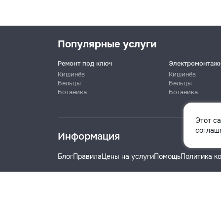
Популярные услуги
Ремонт под ключ
Электромонтаж
Кишинёв
Кишинёв
Бельцы
Бельцы
Ботаника
Ботаника
Имя
Этот с
соглаша
Информация
Телефон
Блог
Правила
Цены на услуги
Помощь
Политика к
Название компании