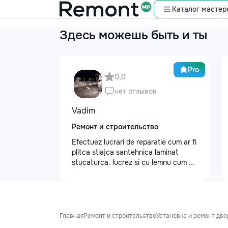
Каталог мастер
Здесь можешь быть и ты
Pro
0,0
нет отзывов
Vadim
Ремонт и строительство
Efectuez lucrari de reparatie cum ar fi
plitca stiajca santehnica laminat
stucaturca. lucrez si cu lemnu cum ar
fi vagonca cine are nevoe apelati
068368379
Главная
Ремонт и строительство
Установка и ремонт две