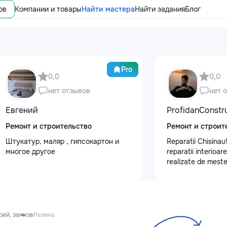
ов
Компании и товары
Найти мастера
Найти задания
Блог
Pro
0,0
0,0
нет отзывов
нет 
Евгений
ProfidanConstr
Ремонт и строительство
Ремонт и строит
Штукатур, маляр , гипсокартон и
Reparatii Chisinau!
многое другое
reparatii interioar
realizate de meste
Ne bazam pe serioz
detalii si rezultate
Programează acum o
telefon: 0795578
рей, замков
Резина