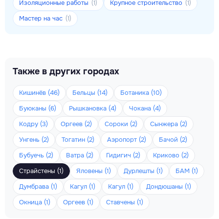
Изоляционные работы
Крупное строительство
(1)
(1)
Мастер на час
(1)
Также в других городах
Кишинёв (46)
Бельцы (14)
Ботаника (10)
Буюканы (6)
Рышкановка (4)
Чокана (4)
Кодру (3)
Оргеев (2)
Сороки (2)
Сынжера (2)
Унгень (2)
Тогатин (2)
Аэропорт (2)
Бачой (2)
Бубуечь (2)
Ватра (2)
Гидигич (2)
Криково (2)
Страйстены (1)
Яловены (1)
Дурлешты (1)
БАМ (1)
Думбрава (1)
Кагул (1)
Кагул (1)
Дондюшаны (1)
Окница (1)
Оргеев (1)
Ставчены (1)