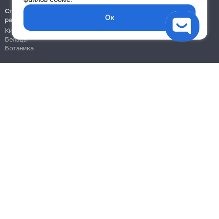
Строительно-монтажные
Ок
работы
Кишинёв
Бельцы
Ботаника
Блог
Правила
Цены на услуги
Помощь
Политика конфиденциальности
Cookies
Напиши в поддержку
info@remont.md