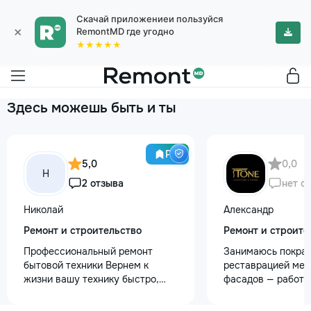
Скачай приложениеи пользуйся
×
RemontMD где угодно
★★★★★
Здесь можешь быть и ты
Pro
5,0
0,0
Н
2 отзыва
нет о
Николай
Александр
Ремонт и строительство
Ремонт и строите
Профессиональный ремонт
Занимаюсь покрас
бытовой техники Вернем к
реставрацией меб
жизни вашу технику быстро,
фасадов — работа
честно и с гарантией! Мои
любой сложности.
главные преимущества: ⏱️
реставрация стар