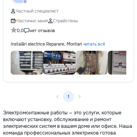
не включается? Не спешите
кромки, чистая ра
покупать новую! Спасем ваш
резьбой. Кишинёв 
Частный специалист
бюджет.
Выезд на замер, к
по цвету и покрыт
Частично занят
Страйстены
0,0
нет отзывов
Instalări electrice Reparare, Montari
читать всё
1
Электромонтажные работы — это услуги, которые
включают установку, обслуживание и ремонт
электрических систем в вашем доме или офисе. Наша
команда профессиональных электриков готова