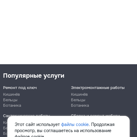
Популярные услуги
Ремонт под ключ
Электромонтажные работы
Кишинёв
Кишинёв
Бельцы
Бельцы
Ботаника
Ботаника
Сантехнические работы
Сборка и ремонт мебели
Кишинёв
Кишинёв
Этот сайт использует
файлы cookie
. Продолжая
Бельцы
Бельцы
просмотр, вы соглашаетесь на использование
Ботаника
Ботаника
файлов cookie.