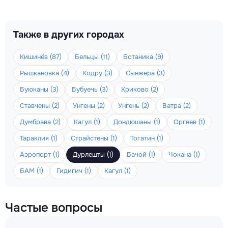
Также в других городах
Кишинёв (87)
Бельцы (11)
Ботаника (9)
Рышкановка (4)
Кодру (3)
Сынжера (3)
Буюканы (3)
Бубуечь (3)
Криково (2)
Ставчены (2)
Унгены (2)
Унгень (2)
Ватра (2)
Думбрава (2)
Кагул (1)
Дондюшаны (1)
Оргеев (1)
Тараклия (1)
Страйстены (1)
Тогатин (1)
Аэропорт (1)
Дурлешты (1)
Бачой (1)
Чокана (1)
БАМ (1)
Гидигич (1)
Кагул (1)
Частые вопросы