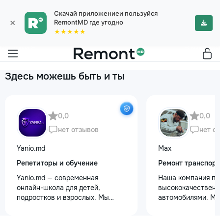
Скачай приложениеи пользуйся
×
RemontMD где угодно
★★★★★
Здесь можешь быть и ты
0,0
0,0
нет отзывов
нет о
Yanio.md
Max
Репетиторы и обучение
Ремонт транспор
Yanio.md — современная
Наша компания пр
онлайн-школа для детей,
высококачественн
подростков и взрослых. Мы
автомобилями. М
помогаем ученикам улучшать
предоставляем ус
знания по школьным предметам,
полировки кузова 