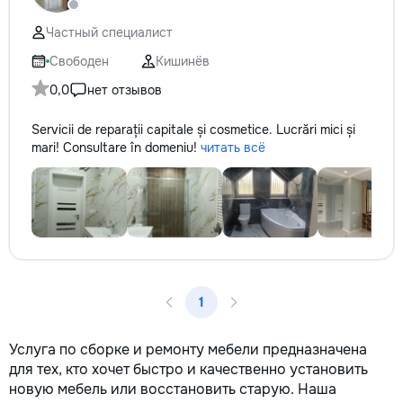
✔ Обучение взрослых ✔
технологии. Дове
Бесплатный пробный урок
заботу о вашем а
Частный специалист
он будет радовать
годы.
Свободен
Кишинёв
0,0
нет отзывов
Servicii de reparații capitale și cosmetice. Lucrări mici și
mari! Consultare în domeniu!
читать всё
1
Услуга по сборке и ремонту мебели предназначена
для тех, кто хочет быстро и качественно установить
новую мебель или восстановить старую. Наша