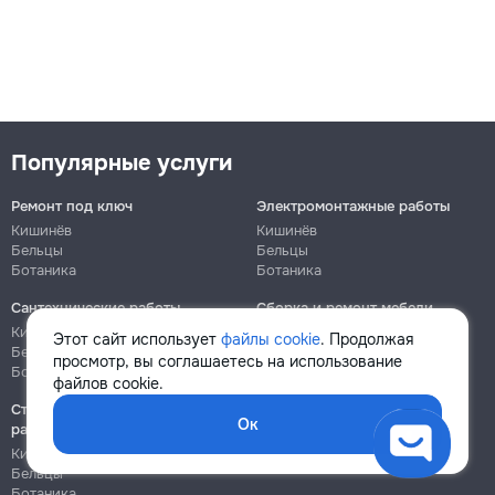
Популярные услуги
Ремонт под ключ
Электромонтажные работы
Кишинёв
Кишинёв
Бельцы
Бельцы
Ботаника
Ботаника
Сантехнические работы
Сборка и ремонт мебели
Кишинёв
Кишинёв
Этот сайт использует
файлы cookie
. Продолжая
Бельцы
Бельцы
просмотр, вы соглашаетесь на использование
Ботаника
Ботаника
файлов cookie.
Строительно-монтажные
Ок
работы
Кишинёв
Бельцы
Ботаника