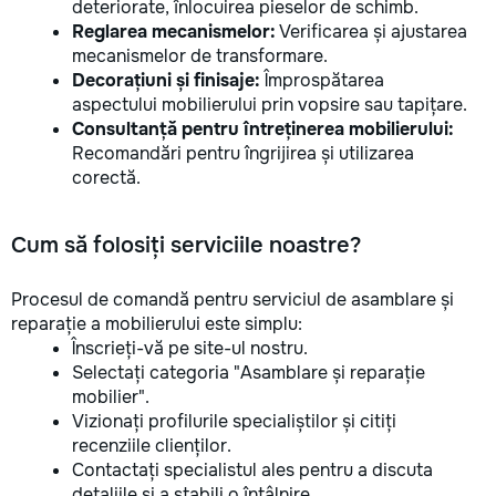
deteriorate, înlocuirea pieselor de schimb.
Reglarea mecanismelor:
Verificarea și ajustarea
mecanismelor de transformare.
Decorațiuni și finisaje:
Împrospătarea
aspectului mobilierului prin vopsire sau tapițare.
Consultanță pentru întreținerea mobilierului:
Recomandări pentru îngrijirea și utilizarea
corectă.
Cum să folosiți serviciile noastre?
Procesul de comandă pentru serviciul de asamblare și
reparație a mobilierului este simplu:
Înscrieți-vă pe site-ul nostru.
Selectați categoria "Asamblare și reparație
mobilier".
Vizionați profilurile specialiștilor și citiți
recenziile clienților.
Contactați specialistul ales pentru a discuta
detaliile și a stabili o întâlnire.