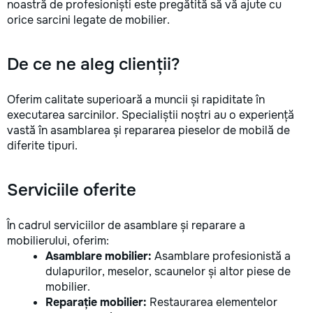
noastră de profesioniști este pregătită să vă ajute cu
la fiecare detaliu.
orice sarcini legate de mobilier.
pentru o consultație
deviz fără obligați
+373 603 31 178 Vi
De ce ne aleg clienții?
| Telegram Disponibil
consultații și progr
gratuit Consultanță
Oferim calitate superioară a muncii și rapiditate în
Soluții pentru orice
executarea sarcinilor. Specialiștii noștri au o experiență
Reparații executate
vastă în asamblarea și repararea pieselor de mobilă de
responsabilitate. 
diferite tipuri.
ideile în locuințe co
moderne și funcțion
noastră – liniștea ș
Serviciile oferite
dumneavoastră!
În cadrul serviciilor de asamblare și reparare a
mobilierului, oferim:
Asamblare mobilier:
Asamblare profesionistă a
dulapurilor, meselor, scaunelor și altor piese de
mobilier.
Reparație mobilier:
Restaurarea elementelor