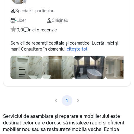
reparație veți răm
comunicațiilor ascu
Specialist particular
fotografiile tuturor
importante. Curățe
Liber
Chișinău
profesională Predă
0,0
nici o recenzie
apartamentul compl
pentru locuit – curat
Servicii de reparații capitale și cosmetice. Lucrări mici și
fără deșeuri de con
mari! Consultare în domeniu!
citește tot
Prețuri orientative 
materiale: Prețurile
producătorului, bran
categoria produsulu
porțelanată – de l
lei/m² Laminat – d
lei/m² Materiale pen
brute – de la 1 500
de apartament Uși i
1
la 2 500–7 000+ le
extensibil – de la 
Calitatea noastră –
Serviciul de asamblare și reparare a mobilierului este
dumneavoastră! Re
destinat celor care doresc să instaleze rapid și eficient
interiorul cât mai a
mobilier nou sau să restaureze mobila veche. Echipa
de proiectul de des