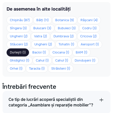
De asemenea în alte localități
Chișinău (87)
Bălți (11)
Botanica (9)
Râșcani (4)
Sîngera (3)
Buiucani (3)
Bubuieci (3)
Codru (3)
Ungheni (2)
Vatra (2)
Dumbrava (2)
Cricova (2)
Stăuceni (2)
Ungheni (2)
Tohatin (1)
Aeroport (1)
Durlești (1)
Bacioi (1)
Ciocana (1)
BAM (1)
Ghidighici (1)
Cahul (1)
Cahul (1)
Dondușeni (1)
Orhei (1)
Taraclia (1)
Străisteni (1)
Întrebări frecvente
Ce tip de lucrări acoperă specialiștii din
categoria „Asamblare și reparație mobilier”?