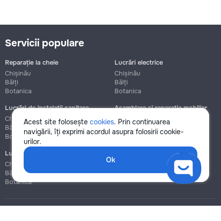
Servicii populare
Reparație la cheie
Lucrări electrice
Chișinău
Chișinău
Bălți
Bălți
Botanica
Botanica
Lucrări de instalații sanitare
Asamblare și reparație mobilier
Chișinău
Chișinău
Acest site folosește
cookies
. Prin continuarea
Bălți
Bălți
navigării, îți exprimi acordul asupra folosirii cookie-
Botanica
Botanica
urilor.
Lucrări de construcție și instalare
Ok
Chișinău
Bălți
Botanica
Blog