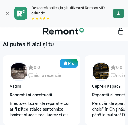
Descarcă aplicația și utilizează RemontMD
×
oriunde
★★★★★
Ai putea fi aici și tu
Pro
0,0
0,0
nici o recenzie
nici o
Vadim
Сергей Карась
Reparații și construcții
Reparații și constru
Efectuez lucrari de reparatie cum
Renovări de aparta
ar fi plitca stiajca santehnica
cheie” în Chișinău –
laminat stucaturca. lucrez si cu
până la mutare! Da
lemnu cum ar fi vagonca cine are
aveți un design-pro
nevoe apelati 068368379
problemă. Vă putem