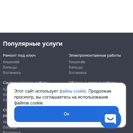
Популярные услуги
Ремонт под ключ
Электромонтажные работы
Кишинёв
Кишинёв
Бельцы
Бельцы
Ботаника
Ботаника
Сантехнические работы
Сборка и ремонт мебели
Кишинёв
Кишинёв
Этот сайт использует
файлы cookie
. Продолжая
Бельцы
Бельцы
просмотр, вы соглашаетесь на использование
Ботаника
Ботаника
файлов cookie.
Строительно-монтажные
Ок
работы
Кишинёв
Бельцы
Ботаника