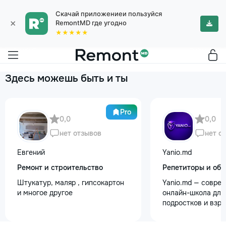
Скачай приложениеи пользуйся
×
RemontMD где угодно
★★★★★
Здесь можешь быть и ты
Pro
0,0
0,0
нет отзывов
нет о
Евгений
Yanio.md
Ремонт и строительство
Репетиторы и обу
Штукатур, маляр , гипсокартон
Yanio.md — совре
и многое другое
онлайн-школа для 
подростков и взр
помогаем ученика
знания по школьн