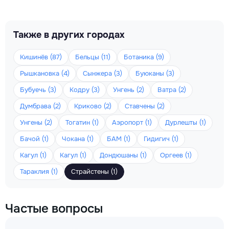
Также в других городах
Кишинёв (87)
Бельцы (11)
Ботаника (9)
Рышкановка (4)
Сынжера (3)
Буюканы (3)
Бубуечь (3)
Кодру (3)
Унгень (2)
Ватра (2)
Думбрава (2)
Криково (2)
Ставчены (2)
Унгены (2)
Тогатин (1)
Аэропорт (1)
Дурлешты (1)
Бачой (1)
Чокана (1)
БАМ (1)
Гидигич (1)
Кагул (1)
Кагул (1)
Дондюшаны (1)
Оргеев (1)
Тараклия (1)
Страйстены (1)
Частые вопросы