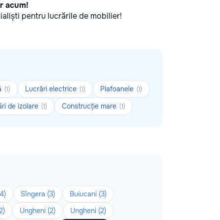
ar acum!
ialiști pentru lucrările de mobilier!
ă
Lucrări electrice
Plafoanele
(1)
(1)
(1)
ri de izolare
Construcție mare
(1)
(1)
4)
Sîngera (3)
Buiucani (3)
2)
Ungheni (2)
Ungheni (2)