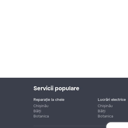
Servicii populare
Reparație la cheie
Lucrări electrice
Chișinău
Chișinău
Bălți
Bălți
Botanica
Botanica
Nume