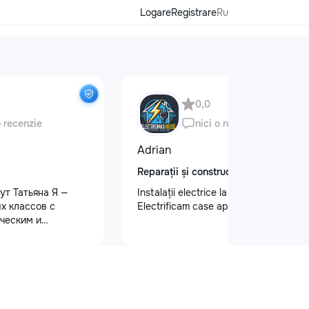
Logare
Registrare
Ru
0,0
o recenzie
nici o recenzie
Adrian
Reparații și construcții
ут Татьяна Я —
Instalații electrice la cel mai înalt nivel
х классов с
Electrificam case apartamente oficii
ческим и
 образованием.
ю и душой!
малышей: ✨
дготовку к школе
ю, письму, счёту
и логического