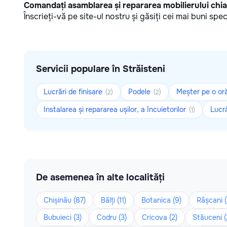
Comandați asamblarea și repararea mobilierului chi
Înscrieți-vă pe site-ul nostru și găsiți cei mai buni spec
Servicii populare în Străisteni
Lucrări de finisare
Podele
Meșter pe o or
(2)
(2)
Instalarea și repararea ușilor, a încuietorilor
Lucră
(1)
De asemenea în alte localități
Chișinău (87)
Bălți (11)
Botanica (9)
Râșcani (
Bubuieci (3)
Codru (3)
Cricova (2)
Stăuceni (