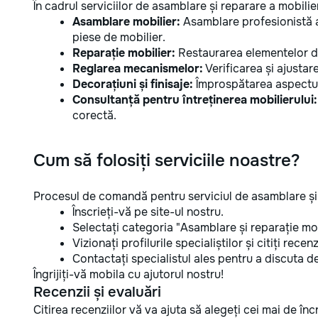
În cadrul serviciilor de asamblare și reparare a mobilier
Asamblare mobilier:
Asamblare profesionistă a 
piese de mobilier.
Reparație mobilier:
Restaurarea elementelor de
Reglarea mecanismelor:
Verificarea și ajusta
Decorațiuni și finisaje:
Împrospătarea aspectulu
Consultanță pentru întreținerea mobilierului:
corectă.
Cum să folosiți serviciile noastre?
Procesul de comandă pentru serviciul de asamblare și r
Înscrieți-vă pe site-ul nostru.
Selectați categoria "Asamblare și reparație mob
Vizionați profilurile specialiștilor și citiți recenzi
Contactați specialistul ales pentru a discuta detal
Îngrijiți-vă mobila cu ajutorul nostru!
Recenzii și evaluări
Citirea recenziilor vă va ajuta să alegeți cei mai de î