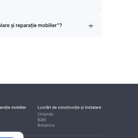
lare și reparație mobilier”?
rație mobilier
Lucrări de construcție și instalare
Chișinău
Bălți
Botanica