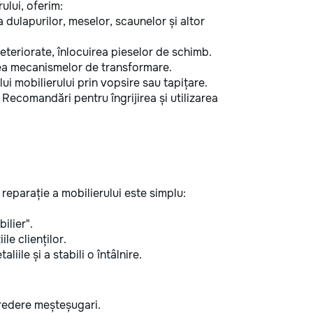
ului, oferim:
dulapurilor, meselor, scaunelor și altor
teriorate, înlocuirea pieselor de schimb.
rea mecanismelor de transformare.
i mobilierului prin vopsire sau tapițare.
Recomandări pentru îngrijirea și utilizarea
eparație a mobilierului este simplu:
ilier".
ile clienților.
iile și a stabili o întâlnire.
ncredere meșteșugari.