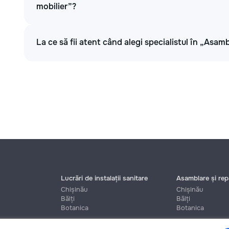
mobilier”?
La ce să fii atent când alegi specialistul în „Asamb
Lucrări de instalații sanitare
Asamblare și repa
Chișinău
Chișinău
Bălți
Bălți
Botanica
Botanica