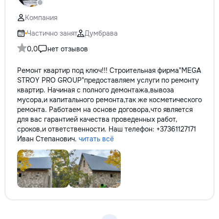
reparație veți rămâne cu schema
comunicațiilor ascunse și
Компания
fotografiile tuturor etapelor
importante. Curățenie
Частично занят
Думбрава
profesională Predăm
0,0
нет отзывов
apartamentul complet pregătit
pentru locuit – curat, fără praf și
Ремонт квартир под ключ!!! Строительная фирма"MEGA
fără deșeuri de construcție.
STROY PRO GROUP"предоставляем услуги по ремонту
Prețuri orientative pentru
квартир. Начиная с полного демонтажа,вывоза
materiale: Prețurile depind de țara
мусора,и капитального ремонта,так же косметического
producătorului, brand, colecție și
ремонта. Работаем на основе договора,что является
categoria produsului. Gresie
для вас гарантией качества проведенных работ,
porțelanată – de la 350–800+
сроков,и ответственности. Наш телефон: +37361127171
lei/m² Laminat – de la 180–450+
Иван Степанович.
читать всё
lei/m² Materiale pentru lucrări
brute – de la 1 500–2 500 lei/m²
de apartament Uși interioare – de
la 2 500–7 000+ lei/set Tavan
extensibil – de la 120–200 lei/m²
Calitatea noastră – confortul
dumneavoastră! Realizăm
interiorul cât mai aproape posibil
de proiectul de design, cu atenție