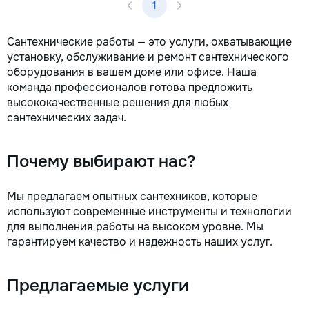
1
la fiecare detaliu. Contactați-ne
pentru o consultație gratuită și un
deviz fără obligații: 069 376 542
Сантехнические работы — это услуги, охватывающие
+373 603 31 178 Viber | WhatsApp
установку, обслуживание и ремонт сантехнического
| Telegram Disponibili zilnic pentru
оборудования в вашем доме или офисе. Наша
consultații și programări. Deviz
команда профессионалов готова предложить
gratuit Consultanță profesională
высококачественные решения для любых
Soluții pentru orice buget
сантехнических задач.
Reparații executate la timp și cu
responsabilitate. Transformăm
ideile în locuințe confortabile,
Почему выбирают нас?
moderne și funcționale! Calitatea
noastră – liniștea și confortul
dumneavoastră!
Мы предлагаем опытных сантехников, которые
используют современные инструменты и технологии
для выполнения работы на высоком уровне. Мы
гарантируем качество и надежность наших услуг.
Предлагаемые услуги