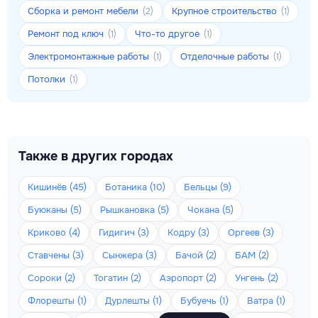
Сборка и ремонт мебели
Крупное строительство
(2)
(1)
Ремонт под ключ
Что-то другое
(1)
(1)
Электромонтажные работы
Отделочные работы
(1)
(1)
Потолки
(1)
Также в других городах
Кишинёв (45)
Ботаника (10)
Бельцы (9)
Буюканы (5)
Рышкановка (5)
Чокана (5)
Криково (4)
Гидигич (3)
Кодру (3)
Оргеев (3)
Ставчены (3)
Сынжера (3)
Бачой (2)
БАМ (2)
Сороки (2)
Тогатин (2)
Аэропорт (2)
Унгень (2)
Флорешты (1)
Дурлешты (1)
Бубуечь (1)
Ватра (1)