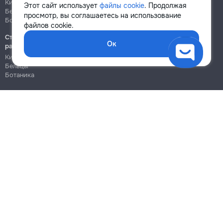
Кишинёв
Кишинёв
Этот сайт использует
файлы cookie
. Продолжая
Бельцы
Бельцы
просмотр, вы соглашаетесь на использование
Ботаника
Ботаника
файлов cookie.
Строительно-монтажные
Ок
работы
Кишинёв
Бельцы
Ботаника
Блог
Правила
Цены на услуги
Помощь
Политика конфиденциальности
Cookies