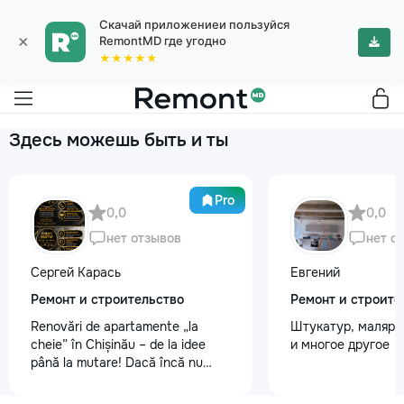
Скачай приложениеи пользуйся
×
RemontMD где угодно
★★★★★
Здесь можешь быть и ты
Pro
0,0
0,0
нет отзывов
нет о
Сергей Карась
Евгений
Ремонт и строительство
Ремонт и строите
Renovări de apartamente „la
Штукатур, маляр ,
cheie” în Chișinău – de la idee
и многое другое
până la mutare! Dacă încă nu
aveți un design-proiect, nu este o
problemă. Vă putem realiza un