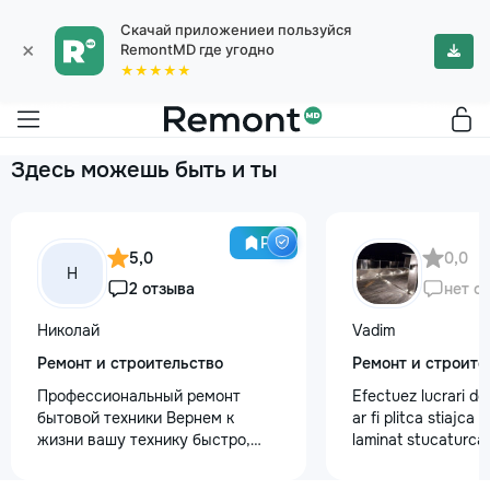
Скачай приложениеи пользуйся
×
RemontMD где угодно
★★★★★
Здесь можешь быть и ты
Pro
5,0
0,0
Н
2 отзыва
нет о
Николай
Vadim
Ремонт и строительство
Ремонт и строите
Профессиональный ремонт
Efectuez lucrari de
бытовой техники Вернем к
ar fi plitca stiajca
жизни вашу технику быстро,
laminat stucaturca.
честно и с гарантией! Мои
lemnu cum ar fi va
главные преимущества: ⏱️
nevoe apelati 068