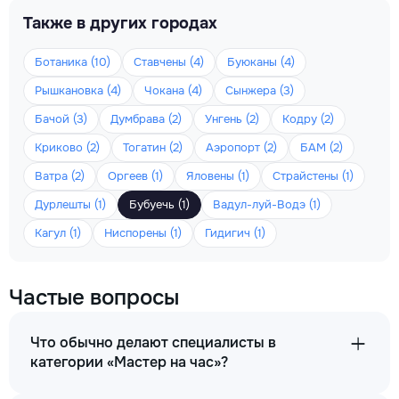
Также в других городах
Ботаника (10)
Ставчены (4)
Буюканы (4)
Рышкановка (4)
Чокана (4)
Сынжера (3)
Бачой (3)
Думбрава (2)
Унгень (2)
Кодру (2)
Криково (2)
Тогатин (2)
Аэропорт (2)
БАМ (2)
Ватра (2)
Оргеев (1)
Яловены (1)
Страйстены (1)
Дурлешты (1)
Бубуечь (1)
Вадул-луй-Водэ (1)
Кагул (1)
Ниспорены (1)
Гидигич (1)
Частые вопросы
Что обычно делают специалисты в
категории «Мастер на час»?