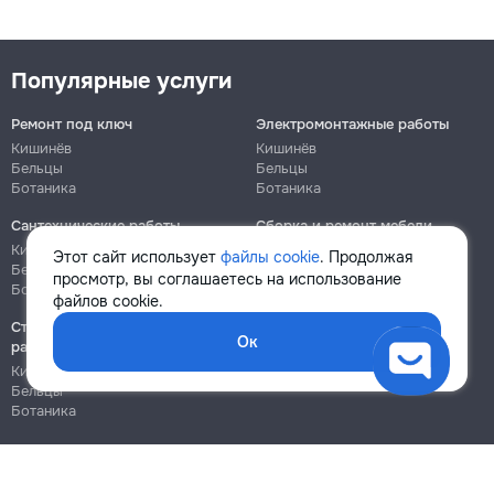
Популярные услуги
Ремонт под ключ
Электромонтажные работы
Кишинёв
Кишинёв
Бельцы
Бельцы
Ботаника
Ботаника
Сантехнические работы
Сборка и ремонт мебели
Кишинёв
Кишинёв
Этот сайт использует
файлы cookie
. Продолжая
Бельцы
Бельцы
просмотр, вы соглашаетесь на использование
Ботаника
Ботаника
файлов cookie.
Строительно-монтажные
Ок
работы
Кишинёв
Бельцы
Ботаника
Блог