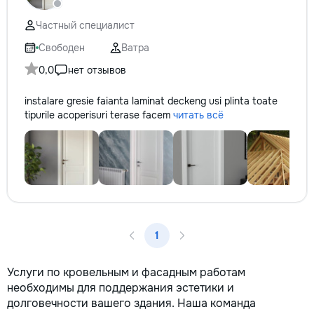
кромки, чистая ра
резьбой. Кишинёв 
Частный специалист
Выезд на замер, к
по цвету и покрыт
Свободен
Ватра
0,0
нет отзывов
instalare gresie faianta laminat deckeng usi plinta toate
tipurile acoperisuri terase facem
читать всё
1
Услуги по кровельным и фасадным работам
необходимы для поддержания эстетики и
долговечности вашего здания. Наша команда