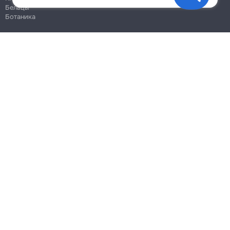
Бельцы
Ботаника
Блог
Правила
Цены на услуги
Помощь
Политика конфиденциальности
Cookies
Напиши в поддержку
info@remont.md
SRL "Br Team Pro"