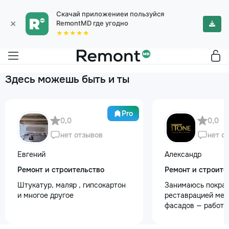
Скачай приложениеи пользуйся
×
RemontMD где угодно
★★★★★
Здесь можешь быть и ты
Pro
0,0
0,0
нет отзывов
нет о
Евгений
Александр
Ремонт и строительство
Ремонт и строите
Штукатур, маляр , гипсокартон
Занимаюсь покрас
и многое другое
реставрацией меб
фасадов — работа
любой сложности.
реставрация стар