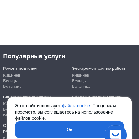
Популярные услуги
Ремонт под ключ
Электромонтажные работы
Кишинёв
Кишинёв
Бельцы
Бельцы
Ботаника
Ботаника
Сантехнические работы
Сборка и ремонт мебели
Кишинёв
Кишинёв
Этот сайт использует
файлы cookie
. Продолжая
Бельцы
Бельцы
просмотр, вы соглашаетесь на использование
Ботаника
Ботаника
файлов cookie.
Строительно-монтажные
Ок
работы
Кишинёв