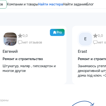
ов
Компании и товары
Найти мастера
Найти задания
Блог
Pro
0,0
0,0
E
нет отзывов
нет 
Евгений
Erast
Ремонт и строительство
Ремонт и строит
Штукатур, маляр , гипсокартон и
Занимаюсь утепл
многое другое
декоративной шт
дома под ключ. 
орены