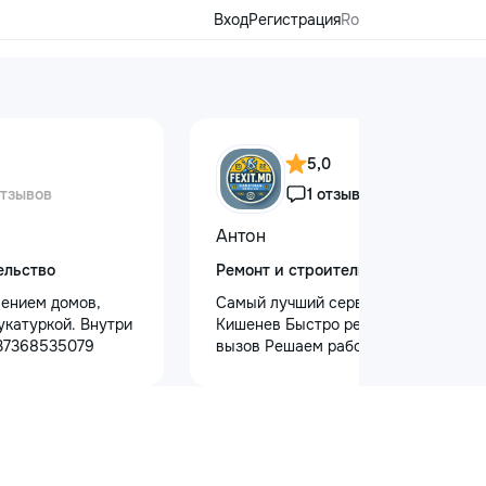
Вход
Регистрация
Ro
5,0
отзывов
1 отзыв
Антон
ельство
Ремонт и строительство
ением домов,
Самый лучший сервис в городе
укатуркой. Внутри
Кишенев Быстро реагируем на
+37368535079
вызов Решаем работы почти любой
сложности Лучшая сфера услуг
предоставляется с нашей стороны
Услуги “Муж на час” — Быстро,
Надежно, Удобно! Нужна помощь в
быту? Наши профессиональные
услуги “Муж на час” помогут вам