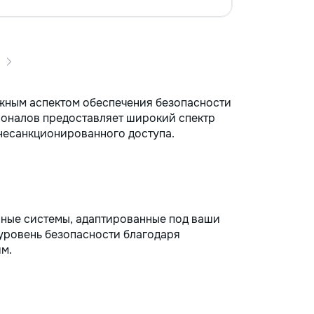
Ремонт и обслуживание окон и
дверей — регулировка дверей и
окон, замена петель, установка
замков. • Ремонт и отделка —
поклейка обоев, заделка трещин,
замена плитки, другие мелкие
отделочные работы. •
Благоустройство и уборка —
ажным аспектом обеспечения безопасности
помощь в организации
ионалов предоставляет широкий спектр
пространства, установке полок, а
несанкционированного доступа.
также садоводство и помощь в
уходе за дачей. Почему выбирают
нас? • Профессионализм — опыт и
внимание к деталям, мы заботимся
о качестве работы. • Удобство —
приедем в удобное время, с
ные системы, адаптированные под ваши
необходимыми инструментами. •
уровень безопасности благодаря
Доступные цены — честные
м.
расценки без скрытых затрат. С
нами ваш дом в надежных руках!
Обращайтесь за помощью — мы
решим любую задачу быстро и
качественно.