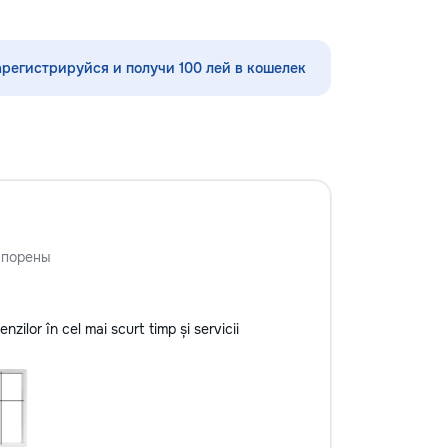
справиться с любыми мелкими
ремонтами и задачами в доме и на
даче! Мы предоставляем широкий
арегистрируйся и получи 100 лей в кошелек
спектр услуг, используя
минимальный набор инструментов,
чтобы помочь вам быстро и
эффективно решить бытовые
проблемы. Наши услуги включают:
• Сборка и разборка мебели —
быстрота и точность в установке
мебели: от стульев до шкафов и
полок. • Монтаж и крепление —
установка картин, зеркал, полок,
спорены
крючков и штор. Все крепления
надежны и безопасны. • Мелкий
ремонт сантехники — устранение
ilor în cel mai scurt timp și servicii
протечек, замена смесителей,
сливных механизмов, ремонт
унитазов и раковин. •
Электрические работы — замена
розеток, выключателей, лампочек,
подключение бытовой техники. •