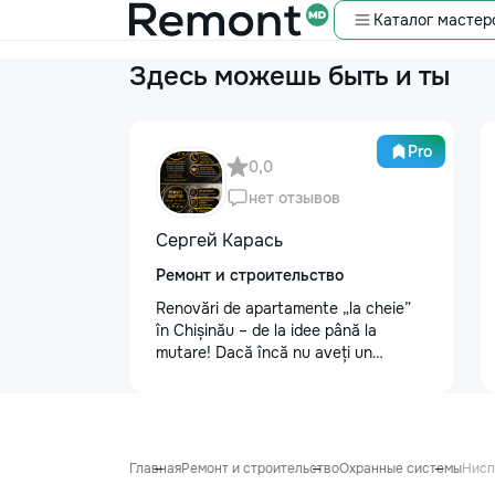
Каталог мастер
Здесь можешь быть и ты
Pro
0,0
нет отзывов
Сергей Карась
Ремонт и строительство
Renovări de apartamente „la cheie”
în Chișinău – de la idee până la
mutare! Dacă încă nu aveți un
design-proiect, nu este o problemă.
Vă putem realiza un proiect de design
personalizat, pentru ca reparația să
fie clară, confortabilă și adaptată
bugetului dumneavoastră. Contract +
Главная
Ремонт и строительство
Охранные системы
Нисп
Garanție 1–2 ani Încheiem contract,