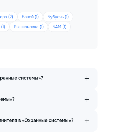
ра (2)
Бачой (1)
Бубуечь (1)
(1)
Рышкановка (1)
БАМ (1)
хранные системы»?
темы»?
лнителя в «Охранные системы»?