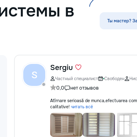
истемы в
Ты мастер? З
Sergiu
S
Частный специалист
Свободен
Ни
0,0
нет отзывов
Atîrnare serioasă de munca,efectuarea comenz
calitative!
читать всё