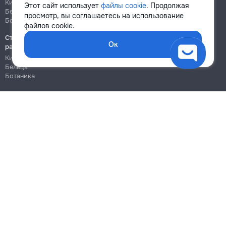
Кишинёв
Кишинёв
Этот сайт использует
файлы cookie
. Продолжая
Бельцы
Бельцы
просмотр, вы соглашаетесь на использование
Ботаника
Ботаника
файлов cookie.
Строительно-монтажные
Ок
работы
Кишинёв
Бельцы
Ботаника
Блог
Правила
Цены на услуги
Помощь
Политика конфиденциальности
Cookies