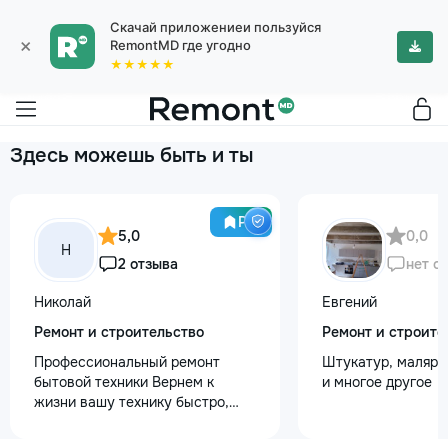
Скачай приложениеи пользуйся
×
RemontMD где угодно
★★★★★
Здесь можешь быть и ты
Pro
5,0
0,0
Н
2 отзыва
нет о
Николай
Евгений
Ремонт и строительство
Ремонт и строите
Профессиональный ремонт
Штукатур, маляр ,
бытовой техники Вернем к
и многое другое
жизни вашу технику быстро,
честно и с гарантией! Мои
главные преимущества: ⏱️