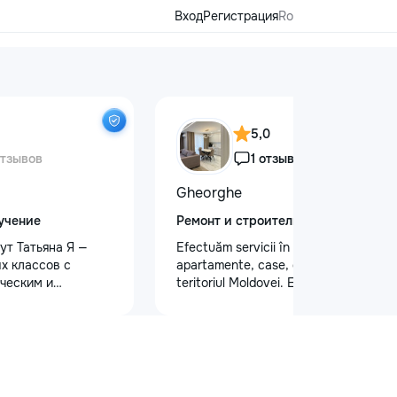
Вход
Регистрация
Ro
5,0
отзывов
1 отзыв
Gheorghe
учение
Ремонт и строительство
ут Татьяна Я —
Efectuăm servicii în reparatii
х классов с
apartamente, case, oficii, etc. pe tot
ческим и
teritoriul Moldovei. Efectuam un
 образованием.
spectru larg de activitati: tencuiala
ю и душой!
peretilor /chit pentru pereti/ laminat/
малышей: ✨
teracota/ghipsocarton /vopsit pereti
дготовку к школе
,poduri/ electricitate. La fel efectuam
ю, письму, счёту
si lucrari de constructie:,montam
и логического
,renovam,construim. interior, exterior