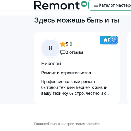
Каталог мастер
Здесь можешь быть и ты
Pro
5,0
Н
2 отзыва
Николай
Ремонт и строительство
Профессиональный ремонт
бытовой техники Вернем к жизни
вашу технику быстро, честно и с
гарантией! Мои главные
преимущества: ⏱️ Выезд на дом:
Работаем во всех районах и
пригородах. Мастер приедет в
течение 1–2 часов после заявки. 📉
Главная
Ремонт и строительство
Vadim
Цены ниже сервисных: Работаем