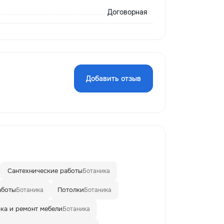
Договорная
Добавить отзыв
Сантехнические работы
Ботаника
аботы
Потолки
Ботаника
Ботаника
ка и ремонт мебели
Ботаника