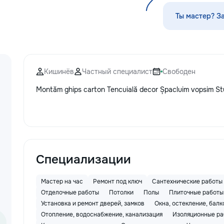
мышления ✨ калл
ориентировка в п
Ты мастер? З
моторика ✨ подго
письму ✨ интере
задания ✨ эмоци
психологическая 
обучению Для шк
Кишинёв
Частный специалист
Свободен
классы): ⭐️ помо
языку, математик
Montăm ghips carton Tencuială decor Șpacluim vopsim S
письму ⭐️ работа
обучении ⭐️ корре
развитие речи К
особенный — я н
именно к вашему!
весело, динамичн
детям и заботой 
Специализации
Пишите в личные
звоните: 📱 +37
Мастер на час
Ремонт под ключ
Сантехнические работы
— это интересно!
Отделочные работы
Потолки
Полы
Плиточные работы
открывать этот м
Установка и ремонт дверей, замков
Окна, остекление, бал
малыш заслужива
Отопление, водоснабжение, канализация
Изоляционные ра