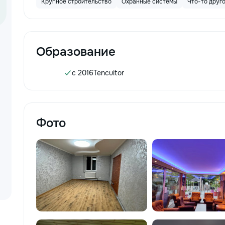
Крупное строительство
Охранные системы
Что-то друг
Образование
c 2016
Tencuitor
Фото