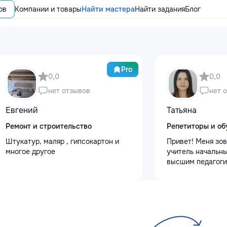
ов
Компании и товары
Найти мастера
Найти задания
Блог
Pro
0,0
0,0
нет отзывов
нет 
Евгений
Татьяна
Ремонт и строительство
Репетиторы и об
Штукатур, маляр , гипсокартон и
Привет! Меня зов
многое другое
учитель начальны
высшим педагоги
психологическим
Обучаю с любовь
Предлагаю: Для 
качественную по
✨ обучение чтени
✨ развитие речи 