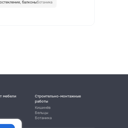
 остекление, балконы
Ботаника
т мебели
Строительно-монтажные
работы
Кишинёв
Бельцы
Ботаника