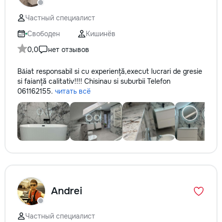
кромки, чистая ра
резьбой. Кишинёв 
Частный специалист
Выезд на замер, к
по цвету и покрыт
Свободен
Кишинёв
0,0
нет отзывов
Bǎiat responsabil si cu experiență,execut lucrari de gresie
si faianță calitativ!!!! Chisinau si suburbii Telefon
061162155.
читать всё
Andrei
Частный специалист