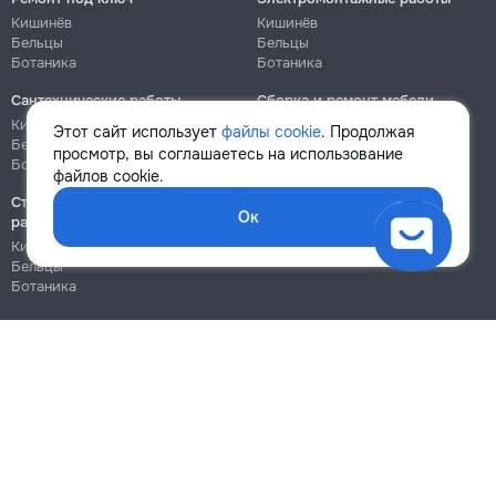
Кишинёв
Кишинёв
Бельцы
Бельцы
Ботаника
Ботаника
Сантехнические работы
Сборка и ремонт мебели
Кишинёв
Кишинёв
Этот сайт использует
файлы cookie
. Продолжая
Бельцы
Бельцы
просмотр, вы соглашаетесь на использование
Ботаника
Ботаника
файлов cookie.
Строительно-монтажные
Ок
работы
Кишинёв
Бельцы
Ботаника
Блог
Правила
Цены на услуги
Помощь
Политика конфиденциальности
Cookies