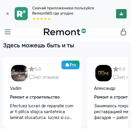
Скачай приложениеи пользуйся
×
RemontMD где угодно
★★★★★
Здесь можешь быть и ты
Pro
0,0
0,0
нет отзывов
нет о
Vadim
Александр
Ремонт и строительство
Ремонт и строите
Efectuez lucrari de reparatie cum
Занимаюсь покрас
ar fi plitca stiajca santehnica
реставрацией меб
laminat stucaturca. lucrez si cu
фасадов — работа
lemnu cum ar fi vagonca cine are
любой сложности.
nevoe apelati 068368379
реставрация стар