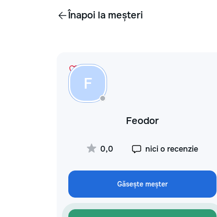
Înapoi la meșteri
F
Feodor
0,0
nici o recenzie
Găsește meșter