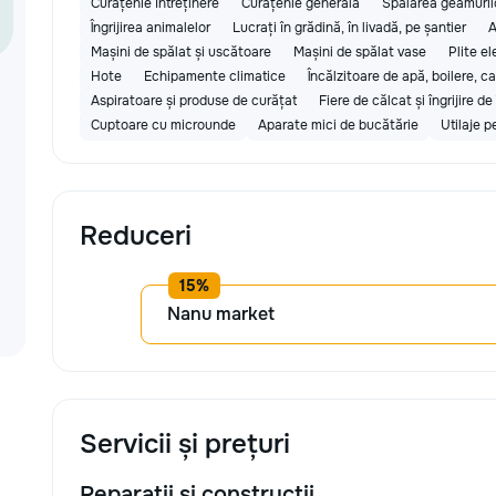
Curățenie întreținere
Curățenie generală
Spălarea geamuril
Îngrijirea animalelor
Lucrați în grădină, în livadă, pe șantier
A
Mașini de spălat și uscătoare
Mașini de spălat vase
Plite el
Hote
Echipamente climatice
Încălzitoare de apă, boilere, 
Aspiratoare și produse de curățat
Fiere de călcat și îngrijire 
Cuptoare cu microunde
Aparate mici de bucătărie
Utilaje p
Reduceri
Nanu market
Servicii și prețuri
Reparații și construcții