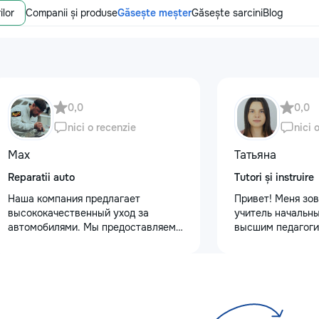
ilor
Companii și produse
Găsește meșter
Găsește sarcini
Blog
0,0
0,0
nici o recenzie
nici 
Max
Татьяна
Reparatii auto
Tutori și instruire
Наша компания предлагает
Привет! Меня зов
высококачественный уход за
учитель начальны
автомобилями. Мы предоставляем
высшим педагоги
услуги полировки кузова для
психологическим
восстановления блеска, ремонт
Обучаю с любовь
сколов и трещин на лобовом стекле
Предлагаю: Для 
для обеспечения безопасности.
качественную по
Также выполняем оклейку
✨ обучение чтени
защитными пленками, полировку
✨ развитие речи 