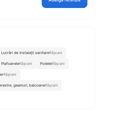
Adaugă recenzie
Lucrări de instalații sanitare
Râșcani
Plafoanele
Podele
Râșcani
Râșcani
er
Râșcani
erestre, geamuri, balcoane
Râșcani