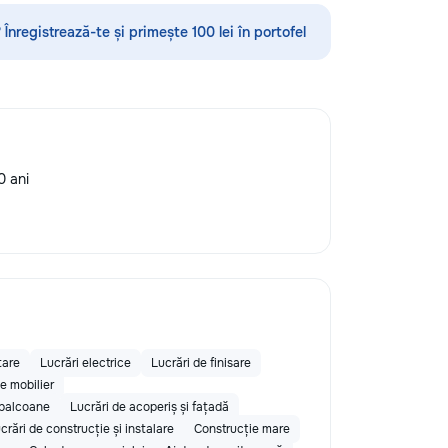
играфия,
ространстве,
 Înregistrează-te și primește 100 lei în portofel
товка руки к
сные игровые
онально-
подготовка к
ольников (1–4
щь по русскому
е, чтению и
0 ani
 с трудностями в
кция чтения,
аждый ребёнок
айду подход
 Занятия проходят
о, с любовью к
об их развитии.
 сообщения или
060597613 Обучение
tare
Lucrări electrice
Lucrări de finisare
 Давайте
e mobilier
ир вместе! Ваш
 balcoane
Lucrări de acoperiș și fațadă
ет лучшего!
crări de construcție și instalare
Construcție mare