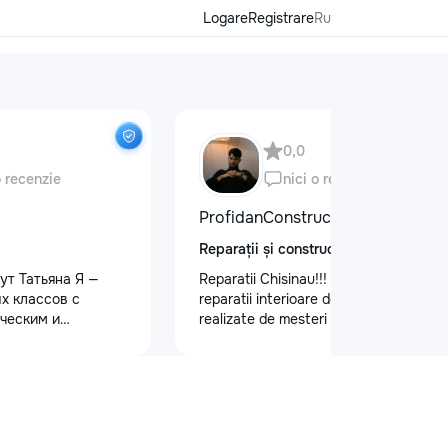
Logare
Registrare
Ru
0,0
o recenzie
nici o recenzie
ProfidanConstruct
Reparații și construcții
ут Татьяна Я —
Reparatii Chisinau!!! Oferim servicii de
х классов с
reparatii interioare de calitate,
ческим и
realizate de mesteri cu experienta.
 образованием.
Ne bazam pe seriozitate, atenție la
ю и душой!
detalii si rezultate durabile.
малышей: ✨
Programează acum o vizita la nr. de
дготовку к школе
telefon: 079557886
ю, письму, счёту
и логического