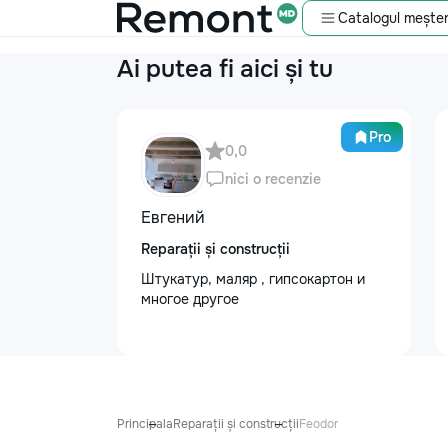
Catalogul meșter
Ai putea fi aici și tu
Pro
0,0
nici o recenzie
Евгений
Reparații și construcții
Штукатур, маляр , гипсокартон и
многое другое
Principala
Reparații și construcții
Feodor