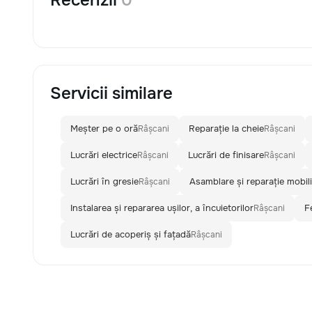
Recenzii
0
Servicii similare
Meșter pe o oră
Reparație la cheie
Râșcani
Râșcani
Lucrări electrice
Lucrări de finisare
Râșcani
Râșcani
Lucrări în gresie
Asamblare și reparație mobili
Râșcani
Instalarea și repararea ușilor, a încuietorilor
F
Râșcani
Lucrări de acoperiș și fațadă
Râșcani