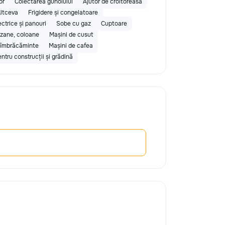
or
Colectarea gunoiului
Ajutor de croitoreasă
ltceva
Frigidere și congelatoare
ectrice și panouri
Sobe cu gaz
Cuptoare
cazane, coloane
Mașini de cusut
de îmbrăcăminte
Mașini de cafea
entru construcții și grădină