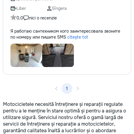
Liber
Sîngera
0,0
nici o recenzie
Я работаю сантехником кого заинтересовала звоните
по номеру или пишите SMS
citește tot
1
Motocicletele necesită întreținere și reparații regulate
pentru a le menține în stare optimă și pentru a asigura o
utilizare sigură. Serviciul nostru oferă o gamă largă de
servicii de întreținere și reparație a motocicletelor,
garantând calitatea înaltă a lucrărilor și o abordare