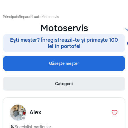
Principala
Reparatii auto
Motoservis
Motoservis
Ești meșter? Înregistrează-te și primește 100
lei în portofel
Găsește meșter
Categorii
Alex
Specialist particular