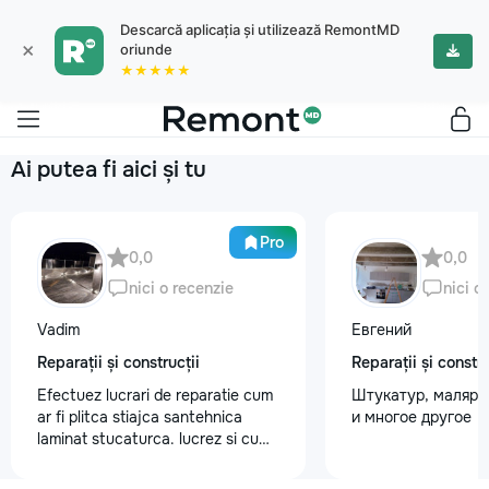
Descarcă aplicația și utilizează RemontMD
×
oriunde
★★★★★
Ai putea fi aici și tu
Pro
0,0
0,0
nici o recenzie
nici o
Vadim
Евгений
Reparații și construcții
Reparații și constru
Efectuez lucrari de reparatie cum
Штукатур, маляр ,
ar fi plitca stiajca santehnica
и многое другое
laminat stucaturca. lucrez si cu
lemnu cum ar fi vagonca cine are
nevoe apelati 068368379