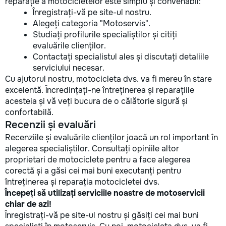
reparație a motocicletelor este simplu și convenabil:
Înregistrați-vă pe site-ul nostru.
Alegeți categoria "Motoservis".
Studiați profilurile specialiștilor și citiți
evaluările clienților.
Contactați specialistul ales și discutați detaliile
serviciului necesar.
Cu ajutorul nostru, motocicleta dvs. va fi mereu în stare
excelentă. Încredințați-ne întreținerea și reparațiile
acesteia și vă veți bucura de o călătorie sigură și
confortabilă.
Recenzii și evaluări
Recenziile și evaluările clienților joacă un rol important în
alegerea specialiștilor. Consultați opiniile altor
proprietari de motociclete pentru a face alegerea
corectă și a găsi cei mai buni executanți pentru
întreținerea și reparația motocicletei dvs.
Începeți să utilizați serviciile noastre de motoservicii
chiar de azi!
Înregistrați-vă pe site-ul nostru și găsiți cei mai buni