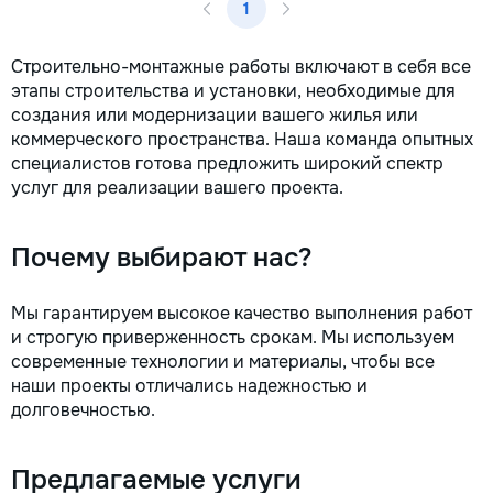
1
la fiecare detaliu. Contactați-ne
pentru o consultație gratuită și un
deviz fără obligații: 069 376 542
Строительно-монтажные работы включают в себя все
+373 603 31 178 Viber | WhatsApp
этапы строительства и установки, необходимые для
| Telegram Disponibili zilnic pentru
создания или модернизации вашего жилья или
consultații și programări. Deviz
коммерческого пространства. Наша команда опытных
gratuit Consultanță profesională
специалистов готова предложить широкий спектр
Soluții pentru orice buget
услуг для реализации вашего проекта.
Reparații executate la timp și cu
responsabilitate. Transformăm
ideile în locuințe confortabile,
Почему выбирают нас?
moderne și funcționale! Calitatea
noastră – liniștea și confortul
dumneavoastră!
Мы гарантируем высокое качество выполнения работ
и строгую приверженность срокам. Мы используем
современные технологии и материалы, чтобы все
наши проекты отличались надежностью и
долговечностью.
Предлагаемые услуги