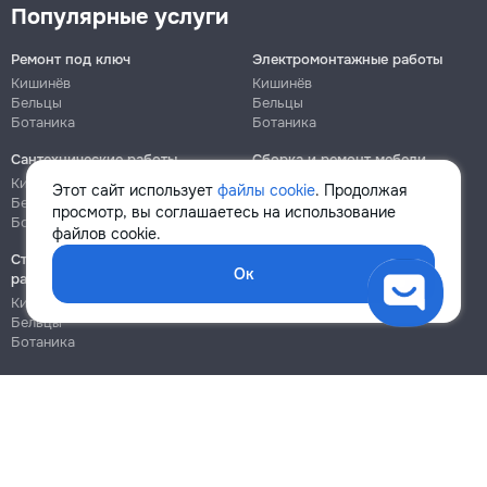
Популярные услуги
Ремонт под ключ
Электромонтажные работы
Кишинёв
Кишинёв
Бельцы
Бельцы
Ботаника
Ботаника
Сантехнические работы
Сборка и ремонт мебели
Кишинёв
Кишинёв
Этот сайт использует
файлы cookie
. Продолжая
Бельцы
Бельцы
просмотр, вы соглашаетесь на использование
Ботаника
Ботаника
файлов cookie.
Строительно-монтажные
Ок
работы
Кишинёв
Бельцы
Ботаника
Блог
Правила
Цены на услуги
Помощь