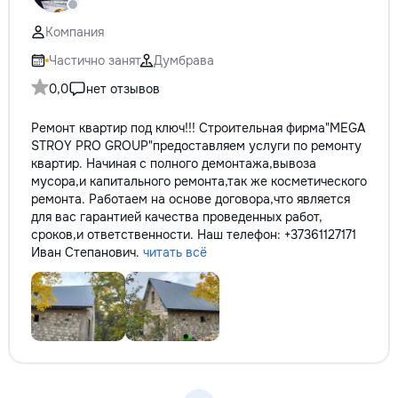
reparație veți rămâne cu schema
не включается? Н
comunicațiilor ascunse și
покупать новую! 
Компания
fotografiile tuturor etapelor
бюджет.
importante. Curățenie
Частично занят
Думбрава
profesională Predăm
0,0
нет отзывов
apartamentul complet pregătit
pentru locuit – curat, fără praf și
Ремонт квартир под ключ!!! Строительная фирма"MEGA
fără deșeuri de construcție.
STROY PRO GROUP"предоставляем услуги по ремонту
Prețuri orientative pentru
квартир. Начиная с полного демонтажа,вывоза
materiale: Prețurile depind de țara
мусора,и капитального ремонта,так же косметического
producătorului, brand, colecție și
ремонта. Работаем на основе договора,что является
categoria produsului. Gresie
для вас гарантией качества проведенных работ,
porțelanată – de la 350–800+
сроков,и ответственности. Наш телефон: +37361127171
lei/m² Laminat – de la 180–450+
Иван Степанович.
читать всё
lei/m² Materiale pentru lucrări
brute – de la 1 500–2 500 lei/m²
de apartament Uși interioare – de
la 2 500–7 000+ lei/set Tavan
extensibil – de la 120–200 lei/m²
Calitatea noastră – confortul
dumneavoastră! Realizăm
interiorul cât mai aproape posibil
de proiectul de design, cu atenție