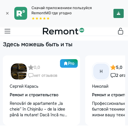
Скачай приложениеи пользуйся
×
RemontMD где угодно
★★★★★
Здесь можешь быть и ты
Pro
0,0
5,0
Н
нет отзывов
2 отз
Сергей Карась
Николай
Ремонт и строительство
Ремонт и строите
Renovări de apartamente „la
Профессиональны
cheie” în Chișinău – de la idee
бытовой техники 
până la mutare! Dacă încă nu
жизни вашу техни
aveți un design-proiect, nu este o
честно и с гарант
problemă. Vă putem realiza un
главные преимуще