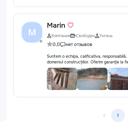
Marin
M
Компания
Свободен
Унгень
0,0
нет отзывов
Suntem o echipa, calificativa, responsabilă, ș
domeniul construcțiilor. Oferim garanție la 
1