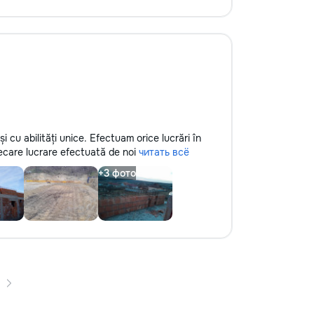
i cu abilități unice. Efectuam orice lucrări în
fiecare lucrare efectuată de noi
читать всё