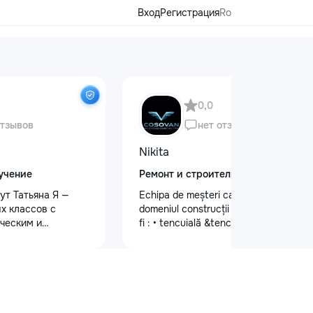
Вход
Регистрация
Ro
0,0
отзывов
нет отзывов
Nikita
учение
Ремонт и строительство
ут Татьяна Я —
Echipa de meșteri calificați în
х классов с
domeniul construcții și finisaje cum ar
ческим и
fi : • tencuială &tencuială mecanizată
 образованием.
•lucrări de finisare glet (Spakliovka)
ю и душой!
mecanizată •vopsea manuală și
малышей: ✨
mecanizată •tapete și tapet fibră de
дготовку к школе
sticlă •lucrări de gips-carton
ю, письму, счёту
•Armstrong •Fațade personalizate
и логического
•Gresie și faianță •Electicitate