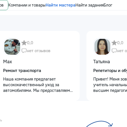
ов
Компании и товары
Найти мастера
Найти задания
Блог
0,0
0,0
нет отзывов
нет 
Max
Татьяна
Ремонт транспорта
Репетиторы и об
Наша компания предлагает
Привет! Меня зов
высококачественный уход за
учитель начальны
автомобилями. Мы предоставляем
высшим педагоги
услуги полировки кузова для
психологическим
восстановления блеска, ремонт
Обучаю с любовь
сколов и трещин на лобовом стекле
Предлагаю: Для 
для обеспечения безопасности.
качественную по
Также выполняем оклейку
✨ обучение чтени
нь
защитными пленками, полировку
✨ развитие речи 