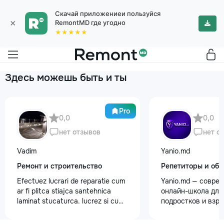
Скачай приложениеи пользуйся
×
RemontMD где угодно
★★★★★
Здесь можешь быть и ты
Pro
0,0
0,0
нет отзывов
нет о
Vadim
Yanio.md
Ремонт и строительство
Репетиторы и обу
Efectuez lucrari de reparatie cum
Yanio.md — совре
ar fi plitca stiajca santehnica
онлайн-школа для 
laminat stucaturca. lucrez si cu
подростков и взр
lemnu cum ar fi vagonca cine are
помогаем ученика
nevoe apelati 068368379
знания по школьн