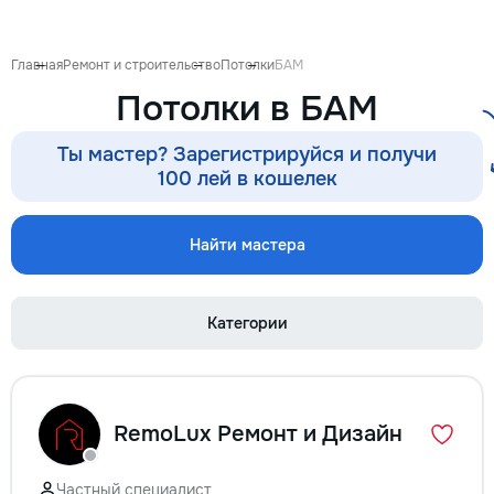
готовиться к экза
поступлению и до
личных образоват
Главная
Ремонт и строительство
Потолки
БАМ
В нашей команде 
Потолки в БАМ
квалифицированн
преподаватели по
английскому язык
Ты мастер? Зарегистрируйся и получи
языку, румынскому
100 лей в кошелек
биологии, химии, 
другим дисциплин
проходит онлайн 
Найти мастера
интерактивной пл
использованием 
методик и индиви
Категории
подхода. Подбира
преподавателя с 
подготовки, целе
каждого ученика.
Индивидуальные з
RemoLux Ремонт и Дизайн
мини-группы ✔ По
экзаменам и пост
Помощь по школь
Частный специалист