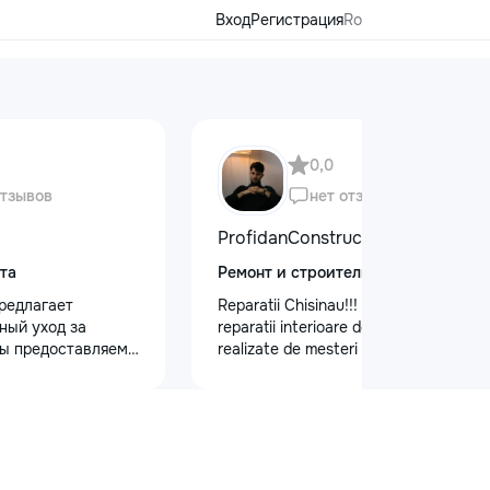
Вход
Регистрация
Ro
0,0
отзывов
нет отзывов
ProfidanConstruct
та
Ремонт и строительство
редлагает
Reparatii Chisinau!!! Oferim servicii de
ный уход за
reparatii interioare de calitate,
ы предоставляем
realizate de mesteri cu experienta.
 кузова для
Ne bazam pe seriozitate, atenție la
блеска, ремонт
detalii si rezultate durabile.
на лобовом стекле
Programează acum o vizita la nr. de
безопасности.
telefon: 079557886
 оклейку
ами, полировку