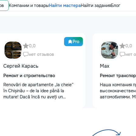
ов
Компании и товары
Найти мастера
Найти задания
Блог
Pro
0,0
0,0
нет отзывов
нет 
Сергей Карась
Max
Ремонт и строительство
Ремонт транспор
Renovări de apartamente „la cheie”
Наша компания п
în Chișinău – de la idee până la
высококачествен
mutare! Dacă încă nu aveți un
автомобилями. М
design-proiect, nu este o problemă.
услуги полировки
Vă putem realiza un proiect de design
восстановления 
personalizat, pentru ca reparația să
сколов и трещин 
fie clară, confortabilă și adaptată
для обеспечения 
bugetului dumneavoastră. Contract +
Также выполняем
Garanție 1–2 ani Încheiem contract,
защитными пленк