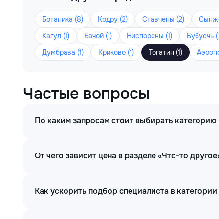
Ботаника (8)
Кодру (2)
Ставчены (2)
Сынже
Кагул (1)
Бачой (1)
Ниспорены (1)
Бубуечь (1
Думбрава (1)
Криково (1)
Тогатин (1)
Аэропо
Частые вопросы
По каким запросам стоит выбирать категорию 
От чего зависит цена в разделе «Что-то другое
Как ускорить подбор специалиста в категории 