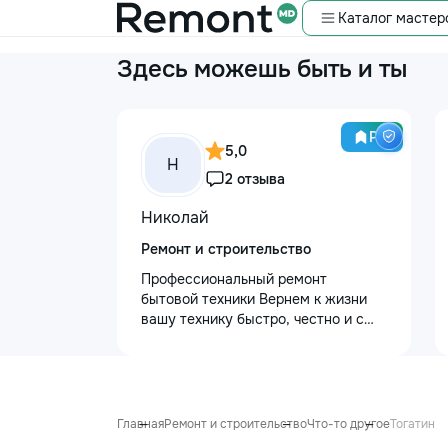
Каталог мастер
Здесь можешь быть и ты
Pro
5,0
Н
2 отзыва
Николай
Ремонт и строительство
Профессиональный ремонт
бытовой техники Вернем к жизни
вашу технику быстро, честно и с
гарантией! Мои главные
преимущества: ⏱️ Выезд на дом:
Работаем во всех районах и
пригородах. Мастер приедет в
течение 1–2 часов после заявки. 📉
Главная
Ремонт и строительство
Что-то другое
Тогатин
Цены ниже сервисных: Работаем