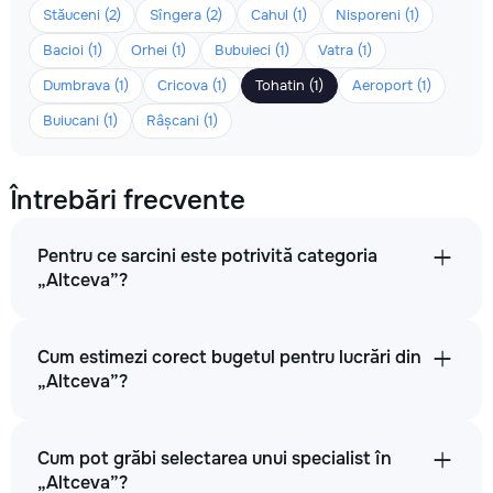
Stăuceni (2)
Sîngera (2)
Cahul (1)
Nisporeni (1)
Bacioi (1)
Orhei (1)
Bubuieci (1)
Vatra (1)
Dumbrava (1)
Cricova (1)
Tohatin (1)
Aeroport (1)
Buiucani (1)
Râșcani (1)
Întrebări frecvente
Pentru ce sarcini este potrivită categoria
„Altceva”?
Cum estimezi corect bugetul pentru lucrări din
„Altceva”?
Cum pot grăbi selectarea unui specialist în
„Altceva”?