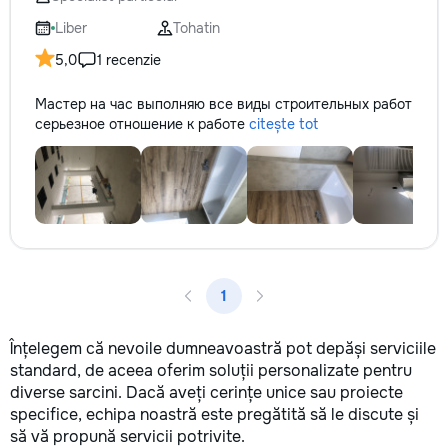
не включается? Не спешите
покупать новую! Спасем ваш
Liber
Tohatin
бюджет.
5,0
1 recenzie
Мастер на час выполняю все виды строительных работ
серьезное отношение к работе
citește tot
1
Înțelegem că nevoile dumneavoastră pot depăși serviciile
standard, de aceea oferim soluții personalizate pentru
diverse sarcini. Dacă aveți cerințe unice sau proiecte
specifice, echipa noastră este pregătită să le discute și
să vă propună servicii potrivite.