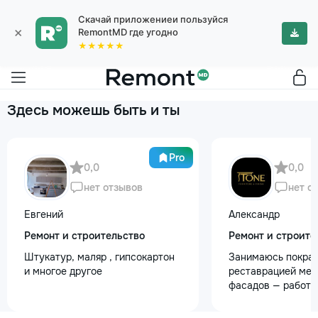
Скачай приложениеи пользуйся
×
RemontMD где угодно
★★★★★
Здесь можешь быть и ты
Pro
0,0
0,0
нет отзывов
нет о
Евгений
Александр
Ремонт и строительство
Ремонт и строите
Штукатур, маляр , гипсокартон
Занимаюсь покрас
и многое другое
реставрацией меб
фасадов — работа
любой сложности.
реставрация стар