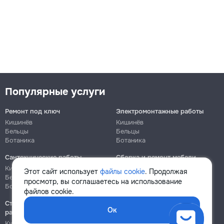
Популярные услуги
Ремонт под ключ
Электромонтажные работы
Кишинёв
Кишинёв
Бельцы
Бельцы
Ботаника
Ботаника
Сантехнические работы
Сборка и ремонт мебели
Кишинёв
Кишинёв
Этот сайт использует
файлы cookie
. Продолжая
Бельцы
Бельцы
просмотр, вы соглашаетесь на использование
Ботаника
Ботаника
файлов cookie.
Строительно-монтажные
Ок
работы
Кишинёв