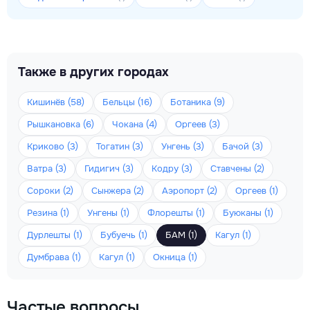
Также в других городах
Кишинёв (58)
Бельцы (16)
Ботаника (9)
Рышкановка (6)
Чокана (4)
Оргеев (3)
Криково (3)
Тогатин (3)
Унгень (3)
Бачой (3)
Ватра (3)
Гидигич (3)
Кодру (3)
Ставчены (2)
Сороки (2)
Сынжера (2)
Аэропорт (2)
Оргеев (1)
Резина (1)
Унгены (1)
Флорешты (1)
Буюканы (1)
Дурлешты (1)
Бубуечь (1)
БАМ (1)
Кагул (1)
Думбрава (1)
Кагул (1)
Окница (1)
Частые вопросы