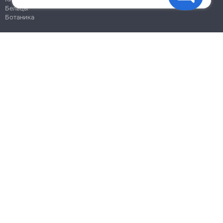
Бельцы
Ботаника
Блог
Правила
Цены на услуги
Помощь
Политика конфиденциальности
Cookies
Напиши в поддержку
info@remont.md
SRL "Br Team Pro"