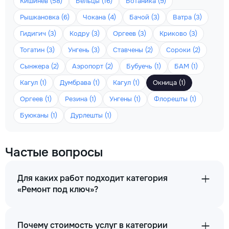
Кишинёв (58)
Бельцы (16)
Ботаника (9)
Рышкановка (6)
Чокана (4)
Бачой (3)
Ватра (3)
Гидигич (3)
Кодру (3)
Оргеев (3)
Криково (3)
Тогатин (3)
Унгень (3)
Ставчены (2)
Сороки (2)
Сынжера (2)
Аэропорт (2)
Бубуечь (1)
БАМ (1)
Кагул (1)
Думбрава (1)
Кагул (1)
Окница (1)
Оргеев (1)
Резина (1)
Унгены (1)
Флорешты (1)
Буюканы (1)
Дурлешты (1)
Частые вопросы
Для каких работ подходит категория
«Ремонт под ключ»?
Почему стоимость услуг в категории