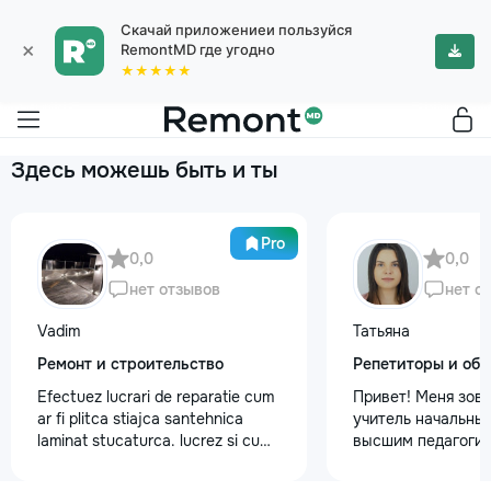
Скачай приложениеи пользуйся
×
RemontMD где угодно
★★★★★
Здесь можешь быть и ты
Pro
0,0
0,0
нет отзывов
нет о
Vadim
Татьяна
Ремонт и строительство
Репетиторы и обу
Efectuez lucrari de reparatie cum
Привет! Меня зову
ar fi plitca stiajca santehnica
учитель начальных
laminat stucaturca. lucrez si cu
высшим педагогич
lemnu cum ar fi vagonca cine are
психологическим 
nevoe apelati 068368379
Обучаю с любовью