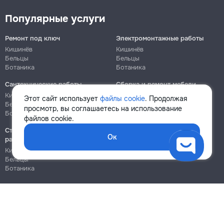
Популярные услуги
Ремонт под ключ
Электромонтажные работы
Кишинёв
Кишинёв
Бельцы
Бельцы
Ботаника
Ботаника
Сантехнические работы
Сборка и ремонт мебели
Кишинёв
Кишинёв
Этот сайт использует
файлы cookie
. Продолжая
Бельцы
Бельцы
просмотр, вы соглашаетесь на использование
Ботаника
Ботаника
файлов cookie.
Строительно-монтажные
Ок
работы
Кишинёв
Бельцы
Ботаника
Блог
Правила
Цены на услуги