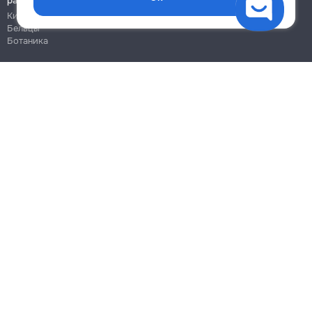
работы
Кишинёв
Бельцы
Ботаника
Блог
Правила
Цены на услуги
Помощь
Политика конфиденциальности
Cookies
Напиши в поддержку
info@remont.md
SRL "Br Team Pro"