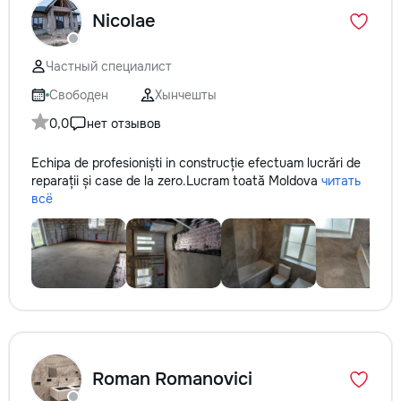
Nicolae
Частный специалист
Свободен
Хынчешты
0,0
нет отзывов
Echipa de profesioniști in construcție efectuam lucrări de
reparații și case de la zero.Lucram toată Moldova
читать
всё
Roman Romanovici