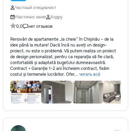
не включается? Не спешите
покупать новую! Спасем ваш
Частный специалист
бюджет.
Частично занят
Кодру
0,0
нет отзывов
Renovări de apartamente „la cheie” în Chișinău – de la
idee până la mutare! Dacă încă nu aveți un design-
proiect, nu este o problemă. Vă putem realiza un proiect
de design personalizat, pentru ca reparația să fie clară,
confortabilă și adaptată bugetului dumneavoastră.
Contract + Garanție 1–2 ani Încheiem contract, fixăm
costul și termenele lucrărilor. Ofer...
читать всё