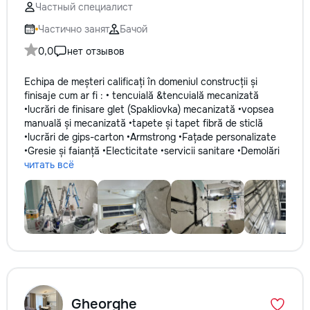
Частный специалист
Частично занят
Бачой
0,0
нет отзывов
Echipa de meșteri calificați în domeniul construcții și
finisaje cum ar fi : • tencuială &tencuială mecanizată
•lucrări de finisare glet (Spakliovka) mecanizată •vopsea
manuală și mecanizată •tapete și tapet fibră de sticlă
•lucrări de gips-carton •Armstrong •Fațade personalizate
•Gresie și faianță •Electicitate •servicii sanitare •Demolări
читать всё
Gheorghe