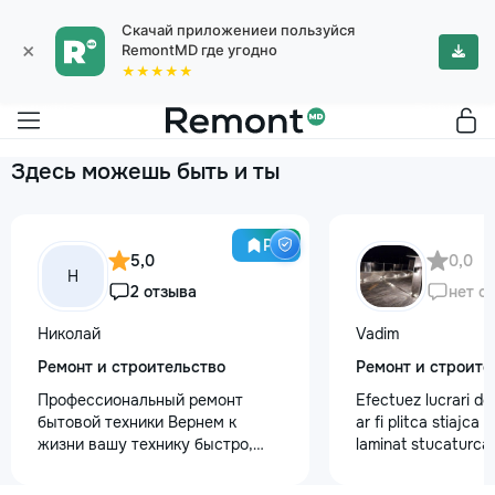
Скачай приложениеи пользуйся
×
RemontMD где угодно
★★★★★
Здесь можешь быть и ты
Pro
5,0
0,0
Н
2 отзыва
нет о
Николай
Vadim
Ремонт и строительство
Ремонт и строите
Профессиональный ремонт
Efectuez lucrari de
бытовой техники Вернем к
ar fi plitca stiajca
жизни вашу технику быстро,
laminat stucaturca.
честно и с гарантией! Мои
lemnu cum ar fi va
главные преимущества: ⏱️
nevoe apelati 068