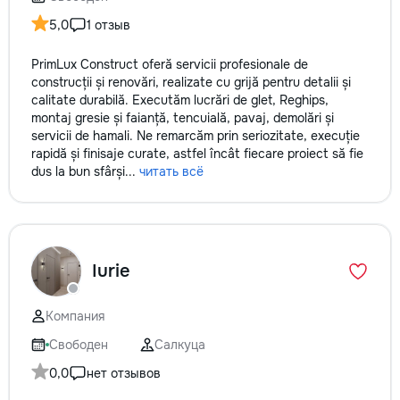
5,0
1 отзыв
PrimLux Construct oferă servicii profesionale de
construcții și renovări, realizate cu grijă pentru detalii și
calitate durabilă. Executăm lucrări de glet, Reghips,
montaj gresie și faianță, tencuială, pavaj, demolări și
servicii de hamali. Ne remarcăm prin seriozitate, execuție
rapidă și finisaje curate, astfel încât fiecare proiect să fie
dus la bun sfârși...
читать всё
Iurie
Компания
Свободен
Салкуца
0,0
нет отзывов