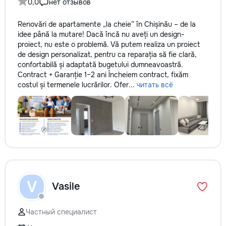
0,0
нет отзывов
Renovări de apartamente „la cheie” în Chișinău – de la
idee până la mutare! Dacă încă nu aveți un design-
proiect, nu este o problemă. Vă putem realiza un proiect
de design personalizat, pentru ca reparația să fie clară,
confortabilă și adaptată bugetului dumneavoastră.
Contract + Garanție 1–2 ani Încheiem contract, fixăm
costul și termenele lucrărilor. Ofer...
читать всё
V
Vasile
Частный специалист