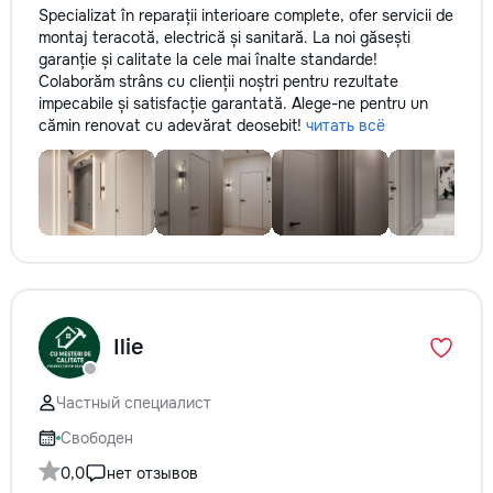
Specializat în reparații interioare complete, ofer servicii de
montaj teracotă, electrică și sanitară. La noi găsești
garanție și calitate la cele mai înalte standarde!
Colaborăm strâns cu clienții noștri pentru rezultate
impecabile și satisfacție garantată. Alege-ne pentru un
cămin renovat cu adevărat deosebit!
читать всё
Ilie
Частный специалист
Свободен
0,0
нет отзывов