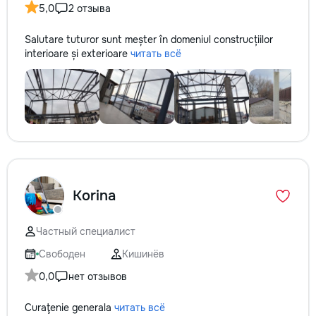
5,0
2 отзыва
Salutare tuturor sunt meșter în domeniul construcțiilor
interioare și exterioare
читать всё
Korina
Частный специалист
Свободен
Кишинёв
0,0
нет отзывов
Curaţenie generala
читать всё