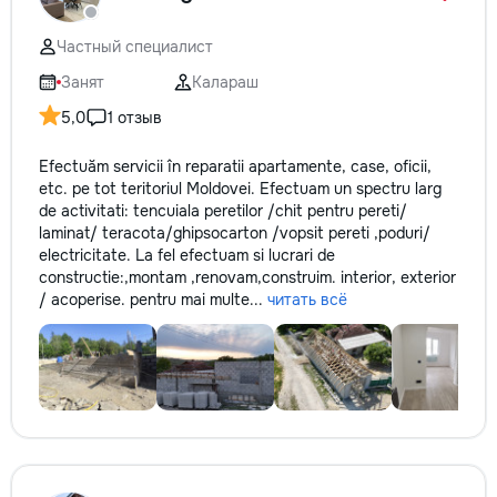
Частный специалист
Занят
Калараш
5,0
1 отзыв
Efectuăm servicii în reparatii apartamente, case, oficii,
etc. pe tot teritoriul Moldovei. Efectuam un spectru larg
de activitati: tencuiala peretilor /chit pentru pereti/
laminat/ teracota/ghipsocarton /vopsit pereti ,poduri/
electricitate. La fel efectuam si lucrari de
constructie:,montam ,renovam,construim. interior, exterior
/ acoperise. pentru mai multe...
читать всё