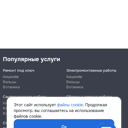
Популярные услуги
Ремонт под ключ
Электромонтажные работы
Кишинёв
Кишинёв
Бельцы
Бельцы
Ботаника
Ботаника
Сантехнические работы
Сборка и ремонт мебели
Кишинёв
Кишинёв
Этот сайт использует
файлы cookie
. Продолжая
Бельцы
Бельцы
просмотр, вы соглашаетесь на использование
Ботаника
Ботаника
файлов cookie.
Строительно-монтажные
Ок