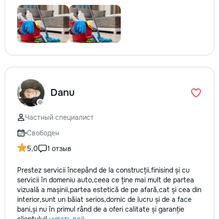
Danu
Частный специалист
Свободен
5,0
1 отзыв
Prestez servicii începând de la construcții,finisind și cu
servicii în domeniu auto,ceea ce ține mai mult de partea
vizuală a mașinii,partea estetică de pe afară,cat și cea din
interior,sunt un băiat serios,dornic de lucru și de a face
bani,și nu în primul rând de a oferi calitate și garanție