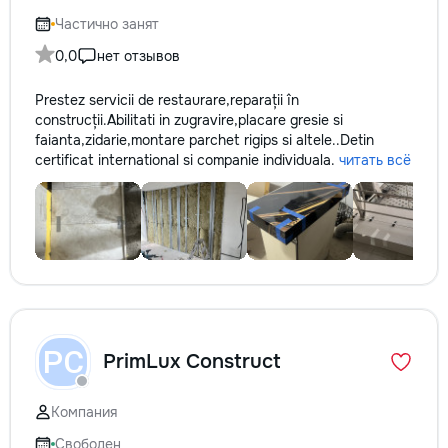
Частично занят
0,0
нет отзывов
Prestez servicii de restaurare,reparații în
construcții.Abilitati in zugravire,placare gresie si
faianta,zidarie,montare parchet rigips si altele..Detin
certificat international si companie individuala.
читать всё
PC
PrimLux Construct
Компания
Свободен