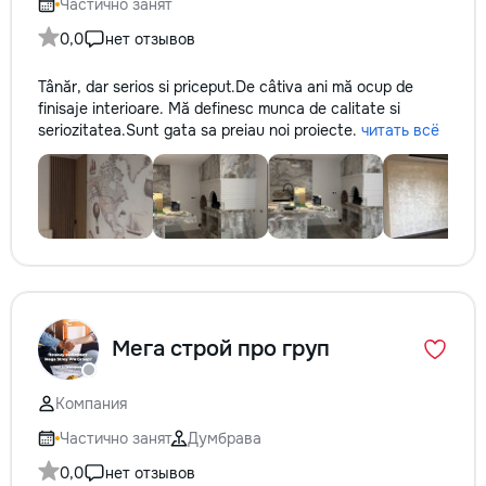
Частично занят
0,0
нет отзывов
Tânăr, dar serios si priceput.De câtiva ani mă ocup de
finisaje interioare. Mă definesc munca de calitate si
seriozitatea.Sunt gata sa preiau noi proiecte.
читать всё
Мега строй про груп
Компания
Частично занят
Думбрава
0,0
нет отзывов