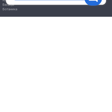
Кишинёв
Бельцы
Ботаника
Блог
Правила
Цены на услуги
Помощь
Политика конфиденциальности
Cookies
Напиши в поддержку
info@remont.md
SRL "Br Team Pro"