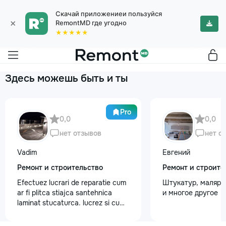
Скачай приложениеи пользуйся
×
RemontMD где угодно
★★★★★
Здесь можешь быть и ты
Pro
0,0
0,0
нет отзывов
нет о
Vadim
Евгений
Ремонт и строительство
Ремонт и строите
Efectuez lucrari de reparatie cum
Штукатур, маляр ,
ar fi plitca stiajca santehnica
и многое другое
laminat stucaturca. lucrez si cu
lemnu cum ar fi vagonca cine are
nevoe apelati 068368379