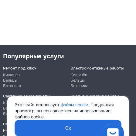
Популярные услуги
Ремонт под ключ
Электромонтажные работы
Кишинёв
Кишинёв
Бельцы
Бельцы
Ботаника
Ботаника
Сантехнические работы
Сборка и ремонт мебели
Кишинёв
Кишинёв
Этот сайт использует
файлы cookie
. Продолжая
Бельцы
Бельцы
просмотр, вы соглашаетесь на использование
Ботаника
Ботаника
файлов cookie.
Строительно-монтажные
Ок
работы