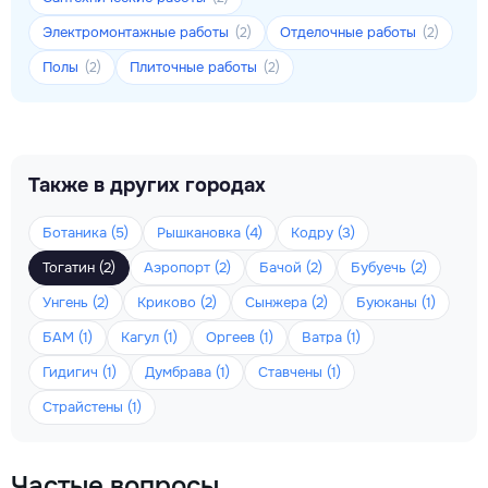
Электромонтажные работы
Отделочные работы
(2)
(2)
Полы
Плиточные работы
(2)
(2)
Также в других городах
Ботаника (5)
Рышкановка (4)
Кодру (3)
Тогатин (2)
Аэропорт (2)
Бачой (2)
Бубуечь (2)
Унгень (2)
Криково (2)
Сынжера (2)
Буюканы (1)
БАМ (1)
Кагул (1)
Оргеев (1)
Ватра (1)
Гидигич (1)
Думбрава (1)
Ставчены (1)
Страйстены (1)
Частые вопросы