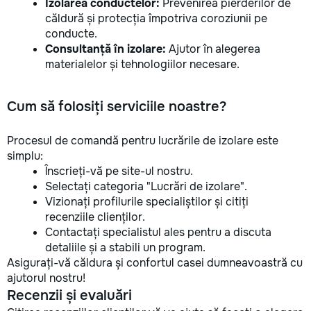
Izolarea conductelor:
Prevenirea pierderilor de
căldură și protecția împotriva coroziunii pe
conducte.
Consultanță în izolare:
Ajutor în alegerea
materialelor și tehnologiilor necesare.
Cum să folosiți serviciile noastre?
Procesul de comandă pentru lucrările de izolare este
simplu:
Înscrieți-vă pe site-ul nostru.
Selectați categoria "Lucrări de izolare".
Vizionați profilurile specialiștilor și citiți
recenziile clienților.
Contactați specialistul ales pentru a discuta
detaliile și a stabili un program.
Asigurați-vă căldura și confortul casei dumneavoastră cu
ajutorul nostru!
Recenzii și evaluări