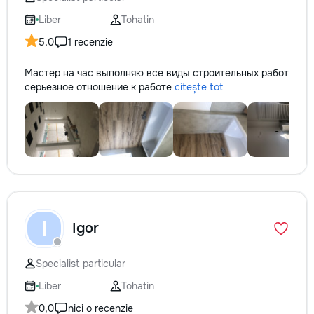
✔ Обучение взрослых ✔
Бесплатный пробный урок
Liber
Tohatin
5,0
1 recenzie
Мастер на час выполняю все виды строительных работ
серьезное отношение к работе
citește tot
I
Igor
Specialist particular
Liber
Tohatin
0,0
nici o recenzie