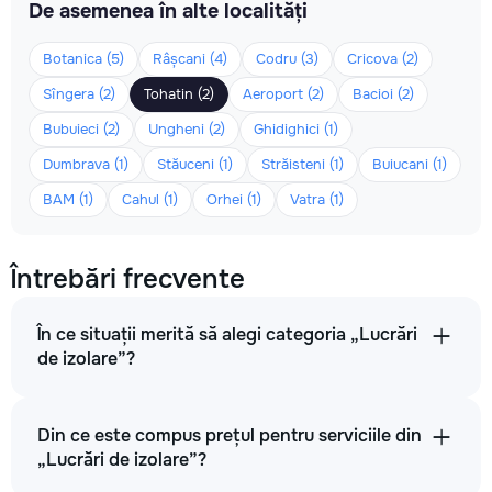
De asemenea în alte localități
Botanica (5)
Râșcani (4)
Codru (3)
Cricova (2)
Sîngera (2)
Tohatin (2)
Aeroport (2)
Bacioi (2)
Bubuieci (2)
Ungheni (2)
Ghidighici (1)
Dumbrava (1)
Stăuceni (1)
Străisteni (1)
Buiucani (1)
BAM (1)
Cahul (1)
Orhei (1)
Vatra (1)
Întrebări frecvente
În ce situații merită să alegi categoria „Lucrări
de izolare”?
Din ce este compus prețul pentru serviciile din
„Lucrări de izolare”?