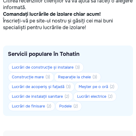
Citirea recenziilor clienților vă va ajuta să faceți o alegere
informată.
Comandați lucrările de izolare chiar acum!
Înscrieți-vă pe site-ul nostru și găsiți cei mai buni
specialiști pentru lucrările de izolare!
Servicii populare în Tohatin
Lucrări de construcție și instalare
(3)
Construcție mare
Reparație la cheie
(3)
(3)
Lucrări de acoperiș și fațadă
Meșter pe o oră
(3)
(2)
Lucrări de instalații sanitare
Lucrări electrice
(2)
(2)
Lucrări de finisare
Podele
(2)
(2)