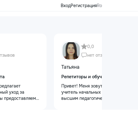
Вход
Регистрация
Ro
0,0
отзывов
нет отзывов
Татьяна
та
Репетиторы и обучение
редлагает
Привет! Меня зовут Татьяна Я —
ный уход за
учитель начальных классов с
ы предоставляем
высшим педагогическим и
 кузова для
психологическим образованием.
блеска, ремонт
Обучаю с любовью и душой!
на лобовом стекле
Предлагаю: Для малышей: ✨
безопасности.
качественную подготовку к школе
 оклейку
✨ обучение чтению, письму, счёту
ами, полировку
✨ развитие речи и логического