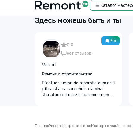
Каталог мастер
Здесь можешь быть и ты
Pro
0,0
нет отзывов
Vadim
Ремонт и строительство
Efectuez lucrari de reparatie cum ar fi
plitca stiajca santehnica laminat
stucaturca. lucrez si cu lemnu cum ar
fi vagonca cine are nevoe apelati
068368379
Главная
Ремонт и строительство
Мастер на час
Аэропорт