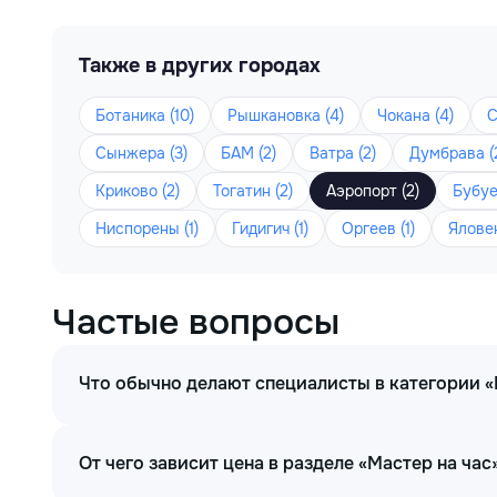
Также в других городах
Ботаника (10)
Рышкановка (4)
Чокана (4)
С
Сынжера (3)
БАМ (2)
Ватра (2)
Думбрава (
Криково (2)
Тогатин (2)
Аэропорт (2)
Бубуеч
Ниспорены (1)
Гидигич (1)
Оргеев (1)
Яловен
Частые вопросы
Что обычно делают специалисты в категории «
От чего зависит цена в разделе «Мастер на час