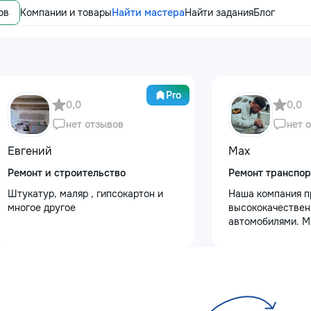
ов
Компании и товары
Найти мастера
Найти задания
Блог
Pro
0,0
0,0
нет отзывов
нет 
Евгений
Max
Ремонт и строительство
Ремонт транспор
Штукатур, маляр , гипсокартон и
Наша компания п
многое другое
высококачествен
автомобилями. М
услуги полировки
восстановления 
сколов и трещин 
для обеспечения 
Также выполняем
защитными пленк