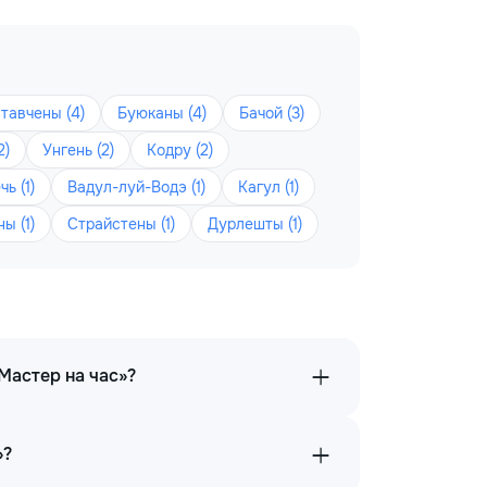
тавчены (4)
Буюканы (4)
Бачой (3)
2)
Унгень (2)
Кодру (2)
ь (1)
Вадул-луй-Водэ (1)
Кагул (1)
ы (1)
Страйстены (1)
Дурлешты (1)
Мастер на час»?
»?