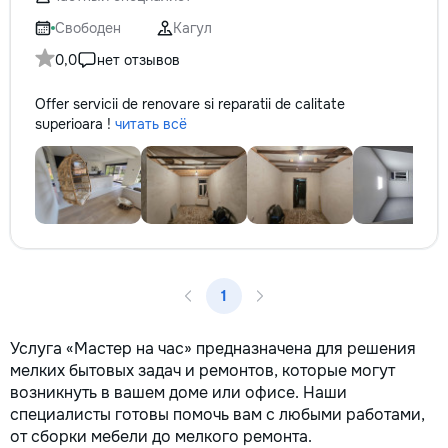
не включается? Не спешите
reparație veți răm
покупать новую! Спасем ваш
comunicațiilor ascu
Свободен
Кагул
бюджет.
fotografiile tuturor
0,0
нет отзывов
importante. Curățe
profesională Predă
Offer servicii de renovare si reparatii de calitate
apartamentul compl
superioara !
читать всё
pentru locuit – curat
fără deșeuri de con
Prețuri orientative 
materiale: Prețurile
producătorului, bran
categoria produsulu
porțelanată – de l
lei/m² Laminat – d
lei/m² Materiale pen
1
brute – de la 1 500
de apartament Uși i
la 2 500–7 000+ le
Услуга «Мастер на час» предназначена для решения
extensibil – de la 
мелких бытовых задач и ремонтов, которые могут
Calitatea noastră –
возникнуть в вашем доме или офисе. Наши
dumneavoastră! Re
специалисты готовы помочь вам с любыми работами,
interiorul cât mai a
от сборки мебели до мелкого ремонта.
de proiectul de des