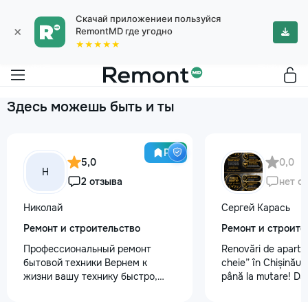
Скачай приложениеи пользуйся
×
RemontMD где угодно
★★★★★
Здесь можешь быть и ты
Pro
5,0
0,0
Н
2 отзыва
нет о
Николай
Сергей Карась
Ремонт и строительство
Ремонт и строите
Профессиональный ремонт
Renovări de aparta
бытовой техники Вернем к
cheie” în Chișinău –
жизни вашу технику быстро,
până la mutare! Da
честно и с гарантией! Мои
aveți un design-pro
главные преимущества: ⏱️
problemă. Vă putem