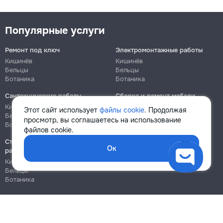
Популярные услуги
Ремонт под ключ
Электромонтажные работы
Кишинёв
Кишинёв
Бельцы
Бельцы
Ботаника
Ботаника
Сантехнические работы
Сборка и ремонт мебели
Кишинёв
Кишинёв
Этот сайт использует
файлы cookie
. Продолжая
Бельцы
Бельцы
просмотр, вы соглашаетесь на использование
Ботаника
Ботаника
файлов cookie.
Строительно-монтажные
Ок
работы
Кишинёв
Бельцы
Ботаника
Блог