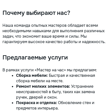
la fiecare detaliu.
pentru o consultație
Почему выбирают нас?
deviz fără obligați
+373 603 31 178 Vi
| Telegram Disponibil
Наша команда опытных мастеров обладает всеми
consultații și progr
необходимыми навыками для выполнения различных
gratuit Consultanță
задач, что экономит ваше время и силы. Мы
Soluții pentru orice
гарантируем высокое качество работы и надежность.
Reparații executate
responsabilitate. 
ideile în locuințe co
Предлагаемые услуги
moderne și funcțion
noastră – liniștea ș
dumneavoastră!
В рамках услуги «Мастер на час» мы предлагаем:
Сборка мебели:
Быстрая и качественная
сборка мебели на месте.
Ремонт мелких элементов:
Устранение
неисправностей в быту, таких как замена
ручек, дверей и окон.
Покраска и отделка:
Обновление стен и
предметов интерьера.