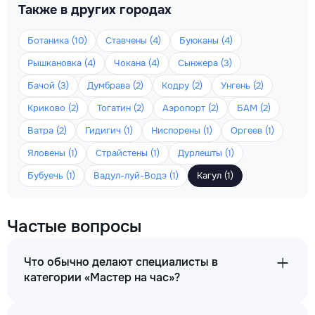
Также в других городах
Ботаника (10)
Ставчены (4)
Буюканы (4)
Рышкановка (4)
Чокана (4)
Сынжера (3)
Бачой (3)
Думбрава (2)
Кодру (2)
Унгень (2)
Криково (2)
Тогатин (2)
Аэропорт (2)
БАМ (2)
Ватра (2)
Гидигич (1)
Ниспорены (1)
Оргеев (1)
Яловены (1)
Страйстены (1)
Дурлешты (1)
Бубуечь (1)
Вадул-луй-Водэ (1)
Кагул (1)
Частые вопросы
Что обычно делают специалисты в
категории «Мастер на час»?