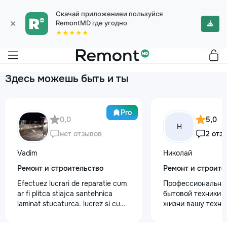
Скачай приложениеи пользуйся
×
RemontMD где угодно
★★★★★
Здесь можешь быть и ты
Pro
0,0
5,0
Н
нет отзывов
2 отз
Vadim
Николай
Ремонт и строительство
Ремонт и строите
Efectuez lucrari de reparatie cum
Профессиональны
ar fi plitca stiajca santehnica
бытовой техники 
laminat stucaturca. lucrez si cu
жизни вашу техни
lemnu cum ar fi vagonca cine are
честно и с гарант
nevoe apelati 068368379
главные преимуще