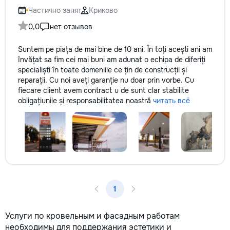
Частично занят
Криково
0,0
нет отзывов
Suntem pe piața de mai bine de 10 ani. În toți acești ani am
învățat sa fim cei mai buni am adunat o echipa de diferiți
specialiști în toate domeniile ce țin de construcții și
reparații. Cu noi aveți garanție nu doar prin vorbe. Cu
fiecare client avem contract u de sunt clar stabilite
obligațiunile și responsabilitatea noastră
читать всё
1
Услуги по кровельным и фасадным работам
необходимы для поддержания эстетики и