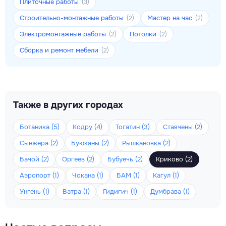
Плиточные работы
(3)
Строительно-монтажные работы
Мастер на час
(2)
(2)
Электромонтажные работы
Потолки
(2)
(2)
Сборка и ремонт мебели
(2)
Также в других городах
Ботаника (5)
Кодру (4)
Тогатин (3)
Ставчены (2)
Сынжера (2)
Буюканы (2)
Рышкановка (2)
Бачой (2)
Оргеев (2)
Бубуечь (2)
Криково (2)
Аэропорт (1)
Чокана (1)
БАМ (1)
Кагул (1)
Унгень (1)
Ватра (1)
Гидигич (1)
Думбрава (1)