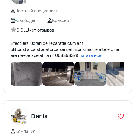
не включается? Н
покупать новую! 
Частный специалист
бюджет.
Свободен
Криково
0,0
нет отзывов
Efectuez lucrari de reparatie cum ar fi
plitca,stiajca,stucaturca,santehnica si multe altele cine
are nevoe apelati la nr 068368379
читать всё
Denis
Компания