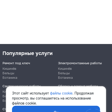
Популярные услуги
Ремонт под ключ
Электромонтажные работы
Кишинёв
Кишинёв
Бельцы
Бельцы
Ботаника
Ботаника
Сантехнические работы
Сборка и ремонт мебели
Кишинёв
Кишинёв
Этот сайт использует
файлы cookie
. Продолжая
Бельцы
Бельцы
просмотр, вы соглашаетесь на использование
Ботаника
Ботаника
файлов cookie.
Строительно-монтажные