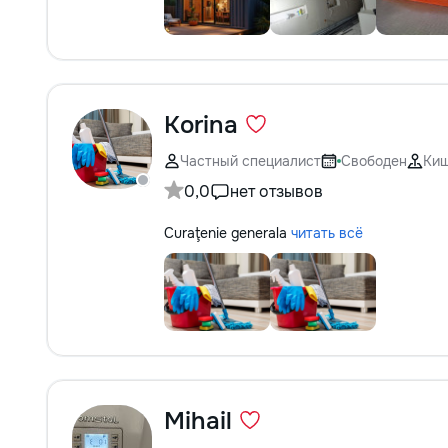
Korina
Частный специалист
Свободен
Ки
0,0
нет отзывов
Curaţenie generala
читать всё
Mihail