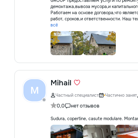
GROUP"предоставляем услуги по ремонту
демонтажа,вывоза мусора,и капитальног
Работаем на основе договора,что являет
работ, сроков,и ответственности. Наш те
всё
Mihail
M
Частный специалист
Частично занят
0,0
нет отзывов
Sudura, copertine, casute modulare. Montare m