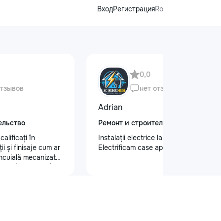
Вход
Регистрация
Ro
0,0
отзывов
нет отзывов
Adrian
ельство
Ремонт и строительство
alificați în
Instalații electrice la cel mai înalt nivel
i și finisaje cum ar
Electrificam case apartamente oficii
tencuială mecanizată
 glet (Spakliovka)
a manuală și
 și tapet fibră de
gips-carton
e personalizate
•Electicitate