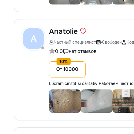
Anatolie
A
Частный специалист
Свободен
Код
0,0
нет отзывов
От 10000
Lucram cinstit si calitativ Работаем чест