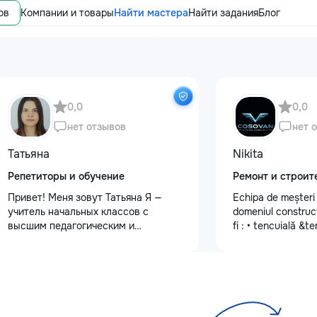
ов
Компании и товары
Найти мастера
Найти задания
Блог
0,0
0,0
нет отзывов
нет 
Татьяна
Nikita
Репетиторы и обучение
Ремонт и строит
Привет! Меня зовут Татьяна Я —
Echipa de meșteri c
учитель начальных классов с
domeniul construcți
высшим педагогическим и
fi : • tencuială &
психологическим образованием.
•lucrări de finisare
Обучаю с любовью и душой!
mecanizată •vopse
Предлагаю: Для малышей: ✨
mecanizată •tapete
качественную подготовку к школе
sticlă •lucrări de 
✨ обучение чтению, письму, счёту
•Armstrong •Fațad
✨ развитие речи и логического
•Gresie și faianță 