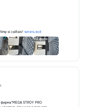
timp si calitaiv!
читать всё
а
ая фирма"MEGA STROY PRO