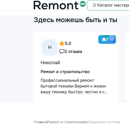
Каталог мастер
Здесь можешь быть и ты
Pro
5,0
Н
2 отзыва
Николай
Ремонт и строительство
Профессиональный ремонт
бытовой техники Вернем к жизни
вашу технику быстро, честно и с
гарантией! Мои главные
преимущества: ⏱️ Выезд на дом:
Работаем во всех районах и
пригородах. Мастер приедет в
течение 1–2 часов после заявки. 📉
Главная
Ремонт и строительство
Охранные системы
Цены ниже сервисных: Работаем