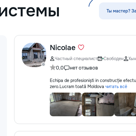
истемы
мышления ✨ каллиграфия,
•servicii sanitare 
ориентировка в пространстве,
Ты мастер? З
моторика ✨ подготовка руки к
письму ✨ интересные игровые
задания ✨ эмоционально-
психологическая подготовка к
обучению Для школьников (1–4
классы): ⭐️ помощь по русскому
Nicolae
языку, математике, чтению и
письму ⭐️ работа с трудностями в
Частный специалист
Свободен
Хы
обучении ⭐️ коррекция чтения,
0,0
нет отзывов
развитие речи Каждый ребёнок
особенный — я найду подход
Echipa de profesioniști in construcție efectu
именно к вашему! Занятия проходят
zero.Lucram toată Moldova
читать всё
весело, динамично, с любовью к
детям и заботой об их развитии.
Пишите в личные сообщения или
звоните: 📱 +37060597613 Обучение
— это интересно! Давайте
открывать этот мир вместе! Ваш
малыш заслуживает лучшего!