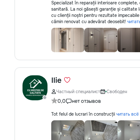
Specializat în reparații interioare complete, 
sanitară. La noi găsești garanție și calitate
cu clienții noștri pentru rezultate impecabil
cămin renovat cu adevărat deosebit!
читат
Ilie
Частный специалист
Свободен
0,0
нет отзывов
Tot felul de lucrari în construcții
читать всё