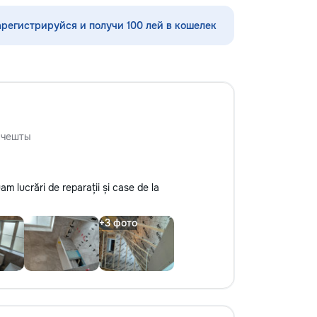
•Demolări
арегистрируйся и получи 100 лей в кошелек
нчешты
am lucrări de reparații și case de la