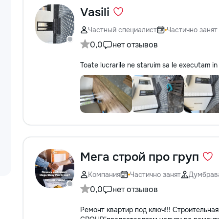
Vasili
Частный специалист
Частично занят
0,0
нет отзывов
Toate lucrarile ne staruim sa le executam in 
Мега строй про груп
Компания
Частично занят
Думбрав
0,0
нет отзывов
Ремонт квартир под ключ!!! Строительн