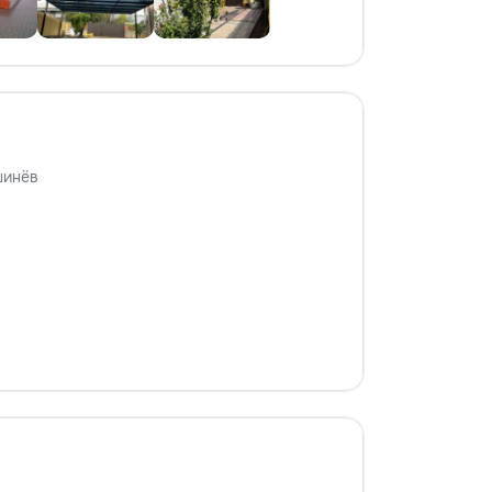
шинёв