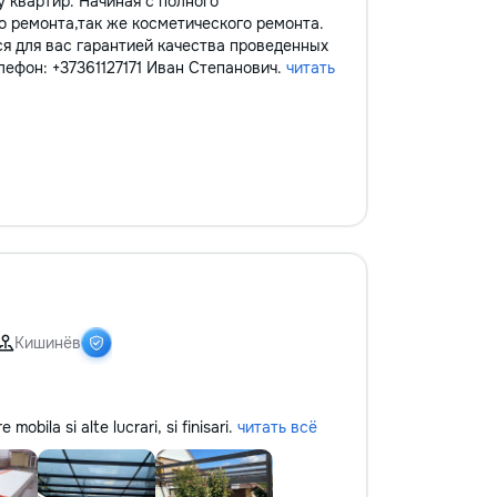
 квартир. Начиная с полного
о ремонта,так же косметического ремонта.
ся для вас гарантией качества проведенных
лефон: +37361127171 Иван Степанович.
читать
Кишинёв
obila si alte lucrari, si finisari.
читать всё