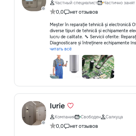
Частный специалист
Частично занят
0,0
нет отзывов
Meșter în reparație tehnică și electronică Of
diverse tipuri de tehnică și echipamente elect
lucru de calitate. 🔧 Servicii oferite: Repara
Diagnosticare și întreținere echipamente Inst
читать всё
Iurie
Компания
Свободен
Салкуца
0,0
нет отзывов