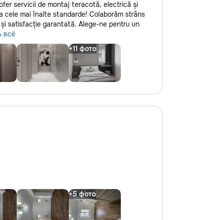
ofer servicii de montaj teracotă, electrică și
 la cele mai înalte standarde! Colaborăm strâns
e și satisfacție garantată. Alege-ne pentru un
ь всё