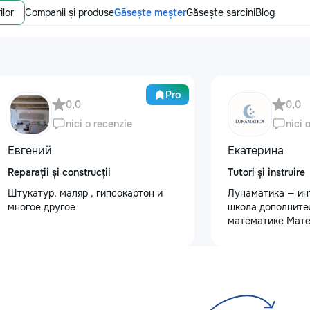
ilor
Companii și produse
Găsește meșter
Găsește sarcini
Blog
Pro
0,0
0,0
nici o recenzie
nici 
Евгений
Екатерина
Reparații și construcții
Tutori și instruire
Штукатур, маляр , гипсокартон и
Лунаматика — ин
многое другое
школа дополните
математике Мате
интересно и с и
подходом. - Для 
классов - Индив
и групповые уроки
На русском и ру
Занятия 2 раза в