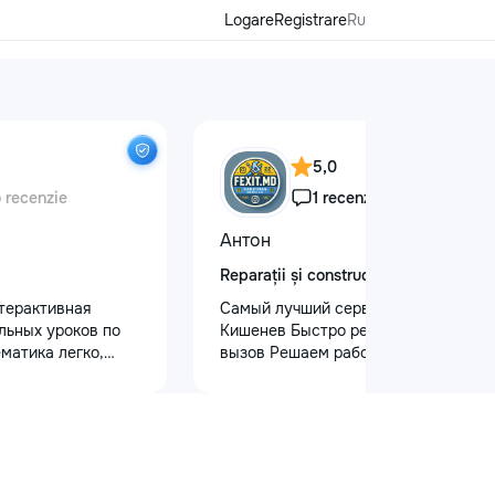
Logare
Registrare
Ru
5,0
o recenzie
1 recenzie
Антон
Reparații și construcții
терактивная
Самый лучший сервис в городе
льных уроков по
Кишенев Быстро реагируем на
матика легко,
вызов Решаем работы почти любой
ндивидуальным
сложности Лучшая сфера услуг
учеников 5–12
предоставляется с нашей стороны
идуальные, парные
Услуги “Муж на час” — Быстро,
 (до 4 человек) -
Надежно, Удобно! Нужна помощь в
мынском языках -
быту? Наши профессиональные
 неделю - Онлайн и
услуги “Муж на час” помогут вам