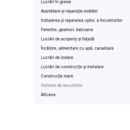
Lucrări în gresie
Asamblare și reparație mobilier
Instalarea și repararea ușilor, a încuietorilor
Ferestre, geamuri, balcoane
Lucrări de acoperiș și fațadă
Încălzire, alimentare cu apă, canalizare
Lucrări de izolare
Lucrări de construcție și instalare
Construcție mare
Sisteme de securitate
Altceva