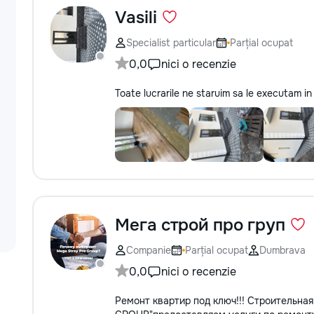
Vasili
Specialist particular
Parțial ocupat
0,0
nici o recenzie
Toate lucrarile ne staruim sa le executam in 
Мега строй про груп
Companie
Parțial ocupat
Dumbrava
0,0
nici o recenzie
Ремонт квартир под ключ!!! Строительн