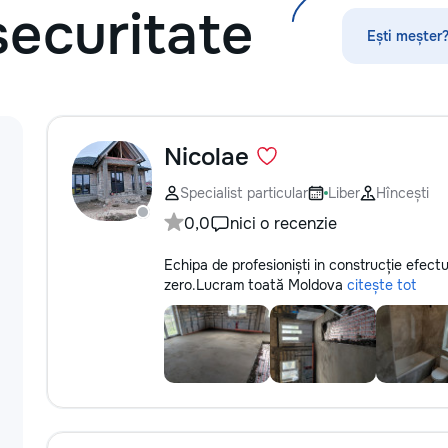
securitate
оффлайн - Допол
программу — дел
Ești meșter?
доступной - Уни
персонажем Лун
Nicolae
Specialist particular
Liber
Hîncești
0,0
nici o recenzie
Echipa de profesioniști in construcție efectu
zero.Lucram toată Moldova
citește tot