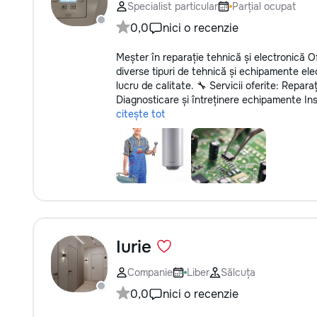
Specialist particular
Parțial ocupat
0,0
nici o recenzie
Meșter în reparație tehnică și electronică Of
diverse tipuri de tehnică și echipamente elect
lucru de calitate. 🔧 Servicii oferite: Repara
Diagnosticare și întreținere echipamente Inst
citește tot
Iurie
Companie
Liber
Sălcuța
0,0
nici o recenzie