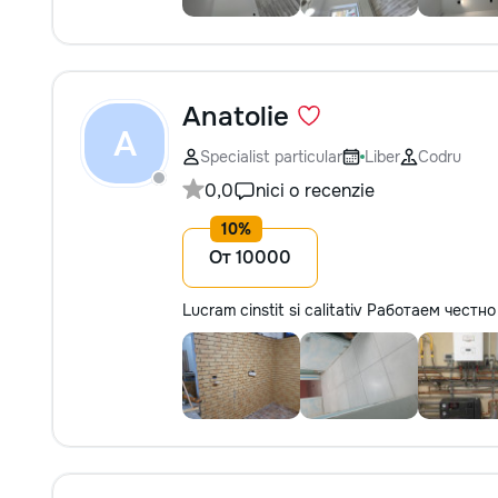
Anatolie
A
Specialist particular
Liber
Codru
0,0
nici o recenzie
От 10000
Lucram cinstit si calitativ Работаем чест