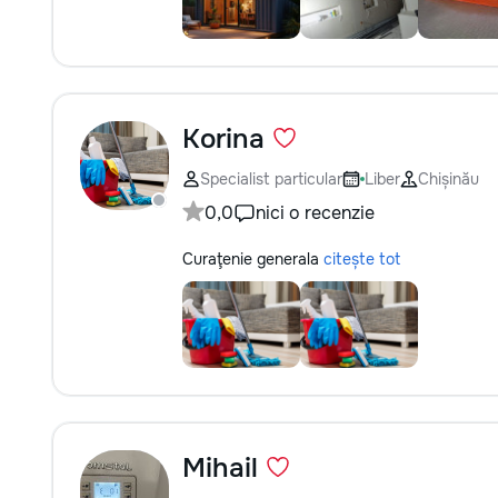
Korina
Specialist particular
Liber
Chișinău
0,0
nici o recenzie
Curaţenie generala
citește tot
Mihail