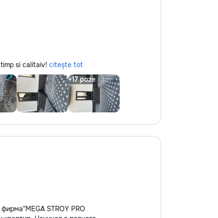
Ремонт и обслуживание окон и
дверей — регулировка дверей и
окон, замена петель, установка
замков. • Ремонт и отделка —
поклейка обоев, заделка трещин,
замена плитки, другие мелкие
отделочные работы. •
timp si calitaiv!
citește tot
Благоустройство и уборка —
помощь в организации
пространства, установке полок, а
также садоводство и помощь в
уходе за дачей. Почему выбирают
нас? • Профессионализм — опыт и
внимание к деталям, мы заботимся
о качестве работы. • Удобство —
приедем в удобное время, с
необходимыми инструментами. •
Доступные цены — честные
расценки без скрытых затрат. С
нами ваш дом в надежных руках!
Обращайтесь за помощью — мы
решим любую задачу быстро и
ая фирма"MEGA STROY PRO
качественно.