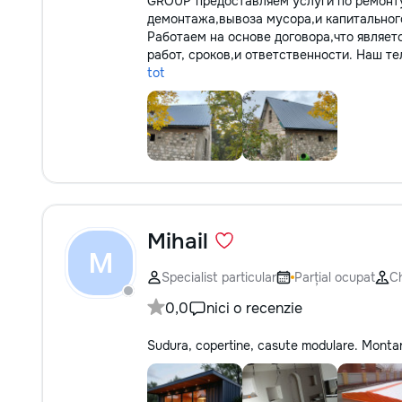
GROUP"предоставляем услуги по ремонту
демонтажа,вывоза мусора,и капитальног
Работаем на основе договора,что являет
работ, сроков,и ответственности. Наш те
tot
Mihail
M
Specialist particular
Parțial ocupat
Ch
0,0
nici o recenzie
Sudura, copertine, casute modulare. Montare m