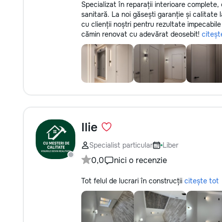
Specializat în reparații interioare complete, 
sanitară. La noi găsești garanție și calitate
cu clienții noștri pentru rezultate impecabil
cămin renovat cu adevărat deosebit!
citeșt
Ilie
Specialist particular
Liber
0,0
nici o recenzie
Tot felul de lucrari în construcții
citește tot