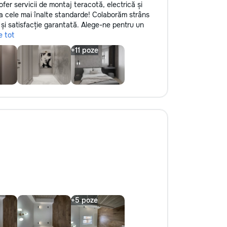
ofer servicii de montaj teracotă, electrică și
 la cele mai înalte standarde! Colaborăm strâns
e și satisfacție garantată. Alege-ne pentru un
e tot