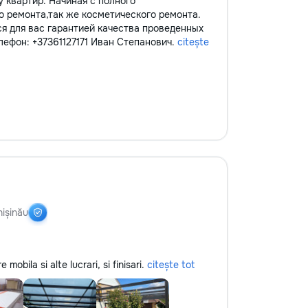
 квартир. Начиная с полного
о ремонта,так же косметического ремонта.
ся для вас гарантией качества проведенных
лефон: +37361127171 Иван Степанович.
citește
ișinău
obila si alte lucrari, si finisari.
citește tot