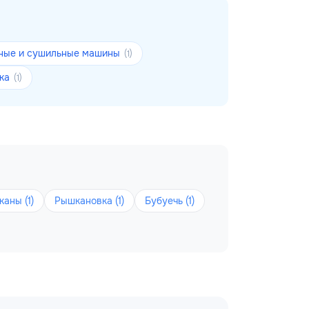
ные и сушильные машины
(1)
ика
(1)
аны (1)
Рышкановка (1)
Бубуечь (1)