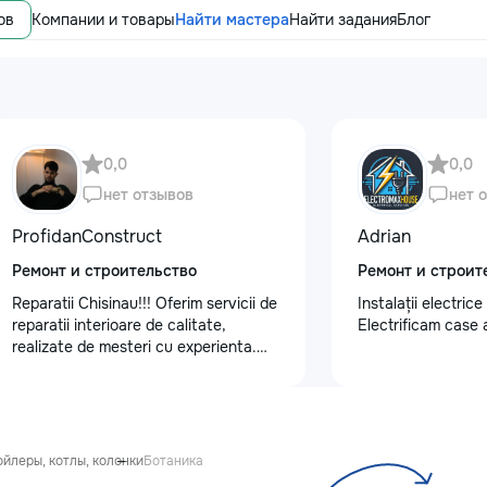
ов
Компании и товары
Найти мастера
Найти задания
Блог
0,0
0,0
нет отзывов
нет 
ProfidanConstruct
Adrian
Ремонт и строительство
Ремонт и строит
Reparatii Chisinau!!! Oferim servicii de
Instalații electrice
reparatii interioare de calitate,
Electrificam case 
realizate de mesteri cu experienta.
Ne bazam pe seriozitate, atenție la
detalii si rezultate durabile.
Programează acum o vizita la nr. de
telefon: 079557886
йлеры, котлы, колонки
Ботаника