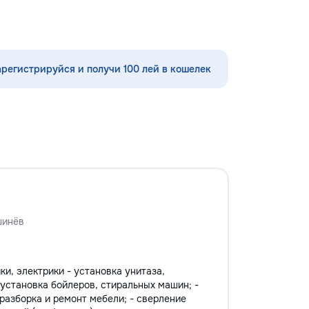
оффлайн - Дополняем школьную
программу — делаем её понятной и
доступной - Уникальный формат с
персонажем Луной
арегистрируйся и получи 100 лей в кошелек
шинёв
и, электрики - установка унитаза,
- установка бойлеров, стиральных машин; -
-разборка и ремонт мебели; - сверление