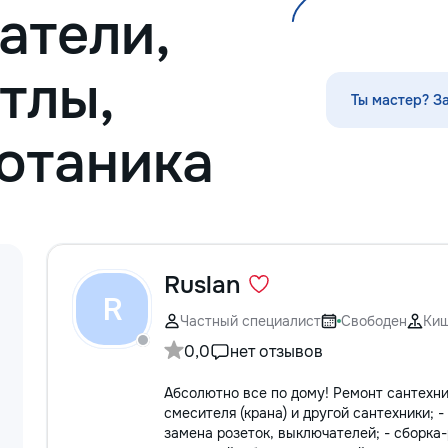
атели,
тлы,
Ты мастер? З
Ботаника
Ruslan
R
Частный специалист
Свободен
Ки
0,0
нет отзывов
Абсолютно все по дому! Pемонт сантехник
смесителя (крана) и другой сантехники; 
замена розеток, выключателей; - сборка