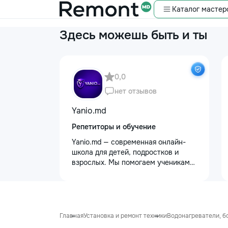
Каталог мастер
Здесь можешь быть и ты
0,0
нет отзывов
Yanio.md
Репетиторы и обучение
Yanio.md — современная онлайн-
школа для детей, подростков и
взрослых. Мы помогаем ученикам
улучшать знания по школьным
предметам, готовиться к
экзаменам, поступлению и
достигать личных образовательных
целей. В нашей команде работают
Главная
Установка и ремонт техники
Водонагреватели, бо
квалифицированные преподаватели