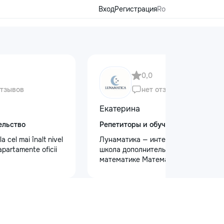
Вход
Регистрация
Ro
0,0
отзывов
нет отзывов
Екатерина
ельство
Репетиторы и обучение
 la cel mai înalt nivel
Лунаматика — интерактивная
apartamente oficii
школа дополнительных уроков по
математике Математика легко,
интересно и с индивидуальным
подходом. - Для учеников 5–12
классов - Индивидуальные, парные
и групповые уроки (до 4 человек) -
На русском и румынском языках -
Занятия 2 раза в неделю - Онлайн и