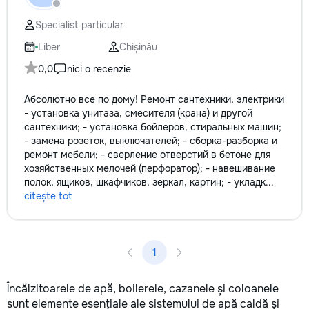
не включается? Не спешите
покупать новую! Спасем ваш
Specialist particular
бюджет.
Liber
Chișinău
0,0
nici o recenzie
Абсолютно все по дому! Pемонт сантехники, электрики
- установка унитаза, смесителя (крана) и другой
сантехники; - установка бойлеров, стиральных машин;
- замена розеток, выключателей; - сборка-разборка и
ремонт мебели; - сверление отверстий в бетоне для
хозяйственных мелочей (перфоратор); - навешивание
полок, ящиков, шкафчиков, зеркал, картин; - укладк...
citește tot
1
Încălzitoarele de apă, boilerele, cazanele și coloanele
sunt elemente esențiale ale sistemului de apă caldă și