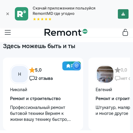
Скачай приложениеи пользуйся
×
RemontMD где угодно
★★★★★
Здесь можешь быть и ты
Pro
5,0
0,0
Н
2 отзыва
нет о
Николай
Евгений
Ремонт и строительство
Ремонт и строите
Профессиональный ремонт
Штукатур, маляр ,
бытовой техники Вернем к
и многое другое
жизни вашу технику быстро,
честно и с гарантией! Мои
главные преимущества: ⏱️