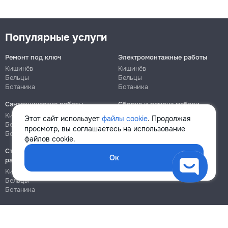
Популярные услуги
Ремонт под ключ
Электромонтажные работы
Кишинёв
Кишинёв
Бельцы
Бельцы
Ботаника
Ботаника
Сантехнические работы
Сборка и ремонт мебели
Кишинёв
Кишинёв
Этот сайт использует
файлы cookie
. Продолжая
Бельцы
Бельцы
просмотр, вы соглашаетесь на использование
Ботаника
Ботаника
файлов cookie.
Строительно-монтажные
Ок
работы
Кишинёв
Бельцы
Ботаника
Блог