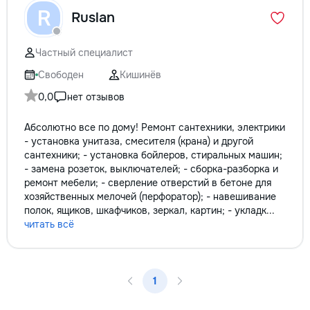
не включается? Не спешите
R
Ruslan
покупать новую! Спасем ваш
бюджет.
Частный специалист
Свободен
Кишинёв
0,0
нет отзывов
Абсолютно все по дому! Pемонт сантехники, электрики
- установка унитаза, смесителя (крана) и другой
сантехники; - установка бойлеров, стиральных машин;
- замена розеток, выключателей; - сборка-разборка и
ремонт мебели; - сверление отверстий в бетоне для
хозяйственных мелочей (перфоратор); - навешивание
полок, ящиков, шкафчиков, зеркал, картин; - укладк...
читать всё
1