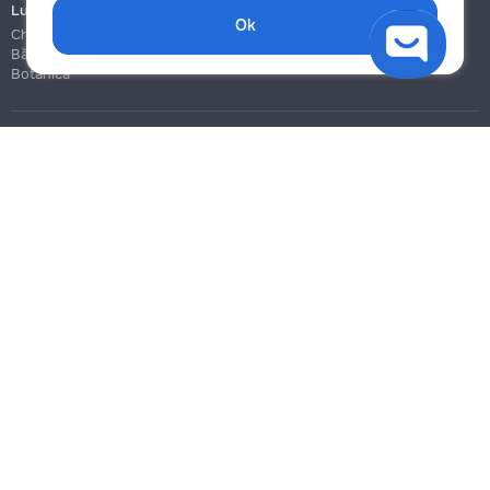
Lucrări de construcție și instalare
Ok
Chișinău
Bălți
Botanica
Blog
Reguli
Prețuri la servicii
Ajutor
Politica de confidențialitate
Cookies
Scrie în suport
info@remont.md
SRL "Br Team Pro"