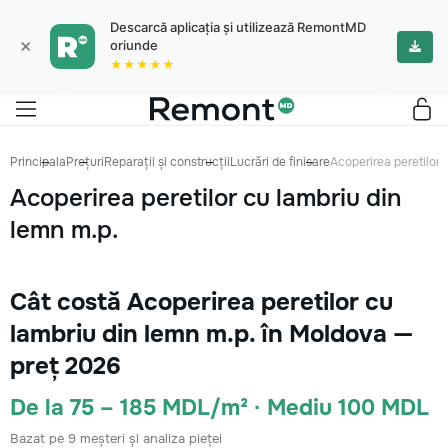
Descarcă aplicația și utilizează RemontMD
×
oriunde
★★★★★
Principala
Prețuri
Reparații și construcții
Lucrări de finisare
Acoperirea peretilor 
Acoperirea peretilor cu lambriu din
lemn m.p.
Cât costă Acoperirea peretilor cu
lambriu din lemn m.p. în Moldova —
preț 2026
De la 75 – 185 MDL/m² · Mediu 100 MDL
Bazat pe 9 meșteri și analiza pieței