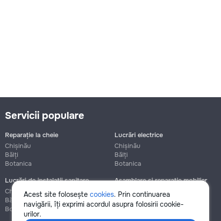
Servicii populare
Reparație la cheie
Lucrări electrice
Chișinău
Chișinău
Bălți
Bălți
Botanica
Botanica
Lucrări de instalații sanitare
Asamblare și reparație mobilier
Chișinău
Chișinău
Acest site folosește
cookies
. Prin continuarea
Bălți
Bălți
navigării, îți exprimi acordul asupra folosirii cookie-
Botanica
Botanica
urilor.