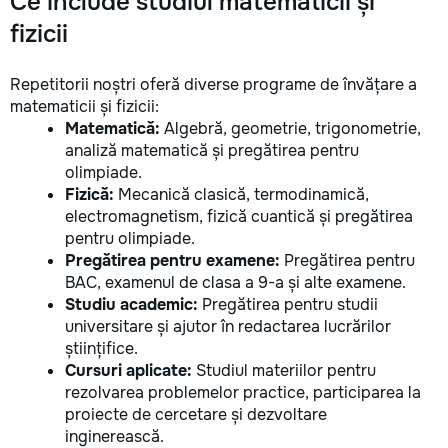
Ce include studiul matematicii și
fizicii
Repetitorii noștri oferă diverse programe de învățare a
matematicii și fizicii:
Matematică:
Algebră, geometrie, trigonometrie,
analiză matematică și pregătirea pentru
olimpiade.
Fizică:
Mecanică clasică, termodinamică,
electromagnetism, fizică cuantică și pregătirea
pentru olimpiade.
Pregătirea pentru examene:
Pregătirea pentru
BAC, examenul de clasa a 9-a și alte examene.
Studiu academic:
Pregătirea pentru studii
universitare și ajutor în redactarea lucrărilor
științifice.
Cursuri aplicate:
Studiul materiilor pentru
rezolvarea problemelor practice, participarea la
proiecte de cercetare și dezvoltare
inginerească.