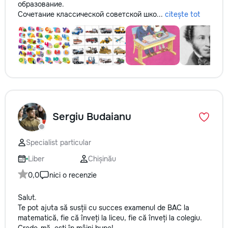
образование.
Сочетание классической советской шко...
citește tot
Sergiu Budaianu
Specialist particular
Liber
Chișinău
0,0
nici o recenzie
Salut.
Te pot ajuta să susții cu succes examenul de BAC la
matematică, fie că înveți la liceu, fie că înveți la colegiu.