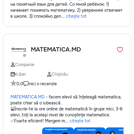
на понятный язык для детей. Со мной ребёнок: 1)
начинает понимать математику, 2) увереннее отвечает
в школе, 3) спокойно дел...
citește tot
MATEMATICA.MD
Companie
Liber
Chișinău
0,0
nici o recenzie
MATEMATICA.MD
- facem elevii să înțeleagă matematica,
poate chiar să o iubească.
💻Înscrie-te la ore online de matematică în grupe mici, 3-6
elevi, toți la același nivel de cunoștințe matematice.
✅Foarte eficient! Mergem m...
citește tot