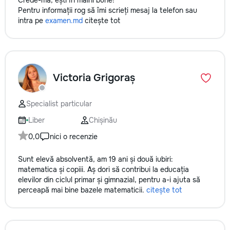
Crede-mă, ești în mâini bune!
Pentru informații rog să îmi scrieți mesaj la telefon sau
intra pe
examen.md
citește tot
Victoria Grigoraș
Specialist particular
Liber
Chișinău
0,0
nici o recenzie
Sunt elevă absolventă, am 19 ani și două iubiri:
matematica și copiii. Aș dori să contribui la educația
elevilor din ciclul primar și gimnazial, pentru a-i ajuta să
perceapă mai bine bazele matematicii.
citește tot