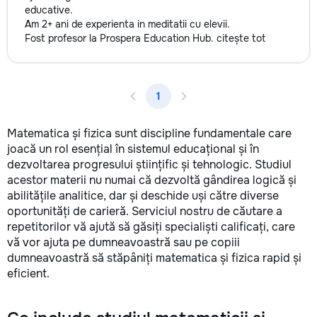
educative.
Am 2+ ani de experienta in meditatii cu elevii.
Fost profesor la Prospera Education Hub.
citește tot
1
Matematica și fizica sunt discipline fundamentale care
joacă un rol esențial în sistemul educațional și în
dezvoltarea progresului științific și tehnologic. Studiul
acestor materii nu numai că dezvoltă gândirea logică și
abilitățile analitice, dar și deschide uși către diverse
oportunități de carieră. Serviciul nostru de căutare a
repetitorilor vă ajută să găsiți specialiști calificați, care
vă vor ajuta pe dumneavoastră sau pe copiii
dumneavoastră să stăpâniți matematica și fizica rapid și
eficient.