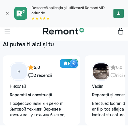
Descarcă aplicația și utilizează RemontMD
×
oriunde
★★★★★
Ai putea fi aici și tu
Pro
5,0
0,0
Н
2 recenzii
nici o
Николай
Vadim
Reparații și construcții
Reparații și constru
Профессиональный ремонт
Efectuez lucrari de
бытовой техники Вернем к
ar fi plitca stiajca
жизни вашу технику быстро,
laminat stucaturca.
честно и с гарантией! Мои
lemnu cum ar fi va
главные преимущества: ⏱️
nevoe apelati 068