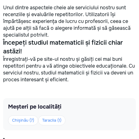
Unul dintre aspectele cheie ale serviciului nostru sunt
recenziile și evaluările repetitorilor. Utilizatorii își
împărtășesc experiența de lucru cu profesorii, ceea ce
ajută pe alții să facă o alegere informată și să găsească
specialistul potrivit.
Începeți studiul matematicii și fizicii chiar
astăzi!
Înregistrați-vă pe site-ul nostru și găsiți cei mai buni
repetitori pentru a vă atinge obiectivele educaționale. Cu
serviciul nostru, studiul matematicii și fizicii va deveni un
proces interesant și eficient.
Meșteri pe localități
Chișinău (7)
Taraclia (1)