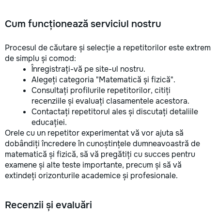
Cum funcționează serviciul nostru
Procesul de căutare și selecție a repetitorilor este extrem
de simplu și comod:
Înregistrați-vă pe site-ul nostru.
Alegeți categoria "Matematică și fizică".
Consultați profilurile repetitorilor, citiți
recenziile și evaluați clasamentele acestora.
Contactați repetitorul ales și discutați detaliile
educației.
Orele cu un repetitor experimentat vă vor ajuta să
dobândiți încredere în cunoștințele dumneavoastră de
matematică și fizică, să vă pregătiți cu succes pentru
examene și alte teste importante, precum și să vă
extindeți orizonturile academice și profesionale.
Recenzii și evaluări