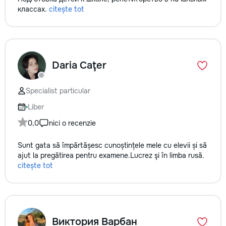
классах.
citește tot
Daria Caţer
Specialist particular
Liber
0,0
nici o recenzie
Sunt gata să împărtășesc cunoștințele mele cu elevii și să
ajut la pregătirea pentru examene.Lucrez şi în limba rusă.
citește tot
Виктория Варбан