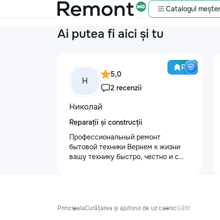
Catalogul meșter
Ai putea fi aici și tu
Pro
5,0
Н
2 recenzii
Николай
Reparații și construcții
Профессиональный ремонт
бытовой техники Вернем к жизни
вашу технику быстро, честно и с
гарантией! Мои главные
преимущества: ⏱️ Выезд на дом:
Работаем во всех районах и
пригородах. Мастер приедет в
течение 1–2 часов после заявки. 📉
Principala
Curățarea și ajutorul de uz casnic
Gătit
Цены ниже сервисных: Работаем