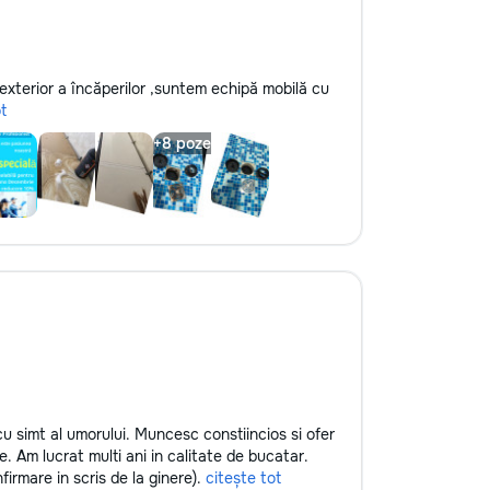
-exterior a încăperilor ,suntem echipă mobilă cu
t
 simt al umorului. Muncesc constiincios si ofer
e. Am lucrat multi ani in calitate de bucatar.
rmare in scris de la ginere).
citește tot