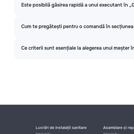
Este posibilă găsirea rapidă a unui executant în „
Cum te pregătești pentru o comandă în secțiunea
Ce criterii sunt esențiale la alegerea unui meșter î
Lucrări de instalații sanitare
Asamblare și repa