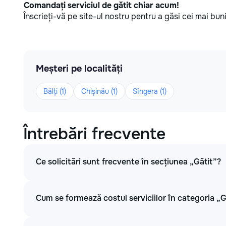
Comandați serviciul de gătit chiar acum!
Înscrieți-vă pe site-ul nostru pentru a găsi cei mai buni 
Meșteri pe localități
Bălți (1)
Chișinău (1)
Sîngera (1)
Întrebări frecvente
Ce solicitări sunt frecvente în secțiunea „Gătit”?
Cum se formează costul serviciilor în categoria „G