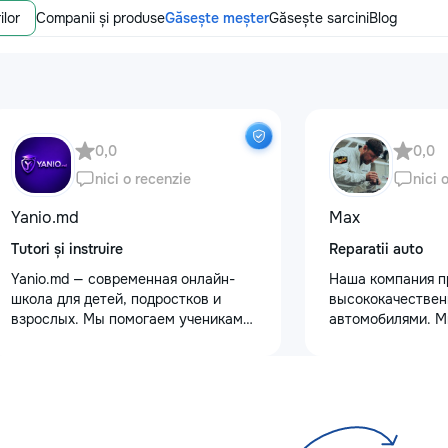
ilor
Companii și produse
Găsește meșter
Găsește sarcini
Blog
0,0
0,0
nici o recenzie
nici 
Yanio.md
Max
Tutori și instruire
Reparatii auto
Yanio.md — современная онлайн-
Наша компания п
школа для детей, подростков и
высококачествен
взрослых. Мы помогаем ученикам
автомобилями. М
улучшать знания по школьным
услуги полировки
предметам, готовиться к
восстановления 
экзаменам, поступлению и
сколов и трещин 
достигать личных образовательных
для обеспечения 
целей. В нашей команде работают
Также выполняем
квалифицированные преподаватели
защитными пленк