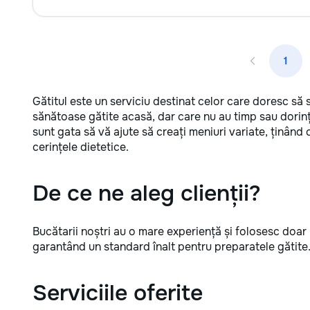
1
Gătitul este un serviciu destinat celor care doresc să
sănătoase gătite acasă, dar care nu au timp sau dorința
sunt gata să vă ajute să creați meniuri variate, ținân
cerințele dietetice.
De ce ne aleg clienții?
Bucătarii noștri au o mare experiență și folosesc doar 
garantând un standard înalt pentru preparatele gătite
Serviciile oferite