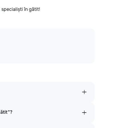
specialiști în gătit!
ătit”?