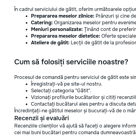
În cadrul serviciului de gătit, oferim următoarele opțiun
Prepararea meselor zilnice:
Prânzuri și cine de
Catering:
Organizarea meselor pentru evenimen
Meniuri personalizate:
Ținând cont de preferin
Prepararea meselor dietetice:
Oferte speciale 
Ateliere de gătit:
Lecții de gătit de la profesion
Cum să folosiți serviciile noastre?
Procesul de comandă pentru serviciul de gătit este si
Înregistrați-vă pe site-ul nostru.
Selectați categoria "Gătit".
Vizionați profilurile bucătarilor și citiți recenziil
Contactați bucătarul ales pentru a discuta detali
Încredințați-ne gătitul meselor și bucurați-vă de o mâ
Recenzii și evaluări
Recenziile clienților vă ajută să faceți o alegere infor
cei mai buni bucătari pentru comanda dumneavoastră