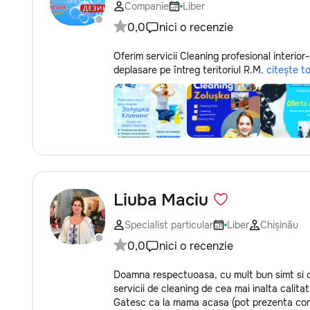
Companie
Liber
0,0
nici o recenzie
Oferim servicii Cleaning profesional interior
deplasare pe întreg teritoriul R.M.
citește to
Liuba Maciu
Specialist particular
Liber
Chișinău
0,0
nici o recenzie
Doamna respectuoasa, cu mult bun simt si cu
servicii de cleaning de cea mai inalta calitat
Gatesc ca la mama acasa (pot prezenta confi