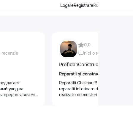
Logare
Registrare
Ru
0,0
o recenzie
nici o recenzie
ProfidanConstruct
Reparații și construcții
редлагает
Reparatii Chisinau!!! Oferim servicii de
ный уход за
reparatii interioare de calitate,
ы предоставляем
realizate de mesteri cu experienta.
 кузова для
Ne bazam pe seriozitate, atenție la
блеска, ремонт
detalii si rezultate durabile.
на лобовом стекле
Programează acum o vizita la nr. de
безопасности.
telefon: 079557886
 оклейку
ами, полировку