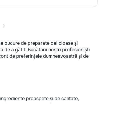
 se bucure de preparate delicioase și
 de a gătit. Bucătarii noștri profesioniști
d cont de preferințele dumneavoastră și de
ingrediente proaspete și de calitate,
.