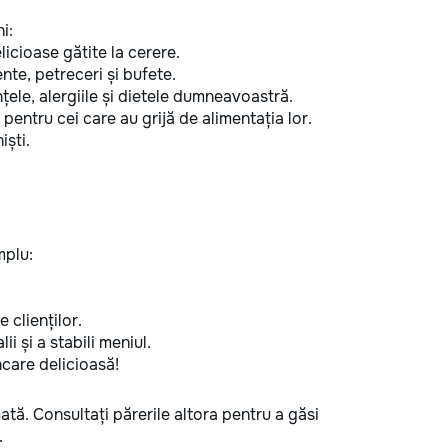
i:
licioase gătite la cerere.
te, petreceri și bufete.
țele, alergiile și dietele dumneavoastră.
pentru cei care au grijă de alimentația lor.
iști.
mplu:
e clienților.
i și a stabili meniul.
ncare delicioasă!
mată. Consultați părerile altora pentru a găsi
.