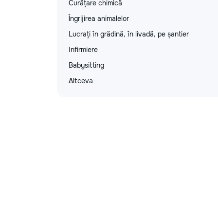
Curățare chimică
Îngrijirea animalelor
Lucrați în grădină, în livadă, pe șantier
Infirmiere
Babysitting
Altceva