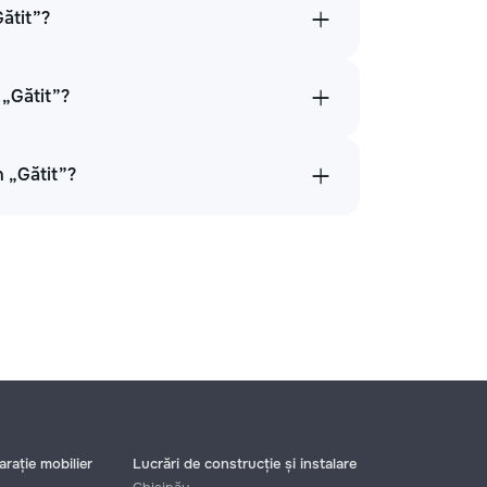
Gătit”?
 „Gătit”?
n „Gătit”?
rație mobilier
Lucrări de construcție și instalare