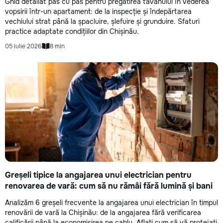
Ghid detaliat pas cu pas pentru pregătirea tavanului în vederea
vopsirii într-un apartament: de la inspecție și îndepărtarea
vechiului strat până la șpacluire, șlefuire și grunduire. Sfaturi
practice adaptate condițiilor din Chișinău.
05 iulie 2026
8 min
Greșeli tipice la angajarea unui electrician pentru
renovarea de vară: cum să nu rămâi fără lumină și bani
Analizăm 6 greșeli frecvente la angajarea unui electrician în timpul
renovării de vară la Chișinău: de la angajarea fără verificarea
calificării până la economisirea pe cablu. Aflați cum să vă protejați