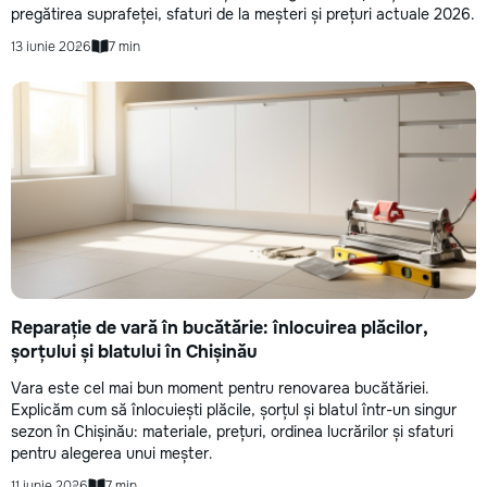
pregătirea suprafeței, sfaturi de la meșteri și prețuri actuale 2026.
13 iunie 2026
7 min
Reparație de vară în bucătărie: înlocuirea plăcilor,
șorțului și blatului în Chișinău
Vara este cel mai bun moment pentru renovarea bucătăriei.
Explicăm cum să înlocuiești plăcile, șorțul și blatul într-un singur
sezon în Chișinău: materiale, prețuri, ordinea lucrărilor și sfaturi
pentru alegerea unui meșter.
11 iunie 2026
7 min