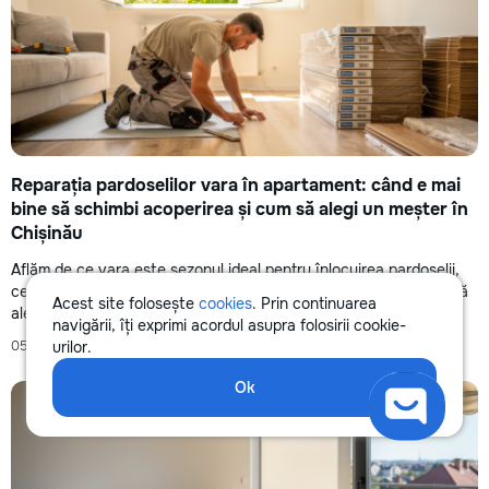
Reparația pardoselilor vara în apartament: când e mai
bine să schimbi acoperirea și cum să alegi un meșter în
Chișinău
Aflăm de ce vara este sezonul ideal pentru înlocuirea pardoselii,
ce materiale sunt populare în 2026, cum să pregătești baza și să
Acest site folosește
cookies
. Prin continuarea
alegi un meșter de încredere în Chișinău prin remont.md.
navigării, îți exprimi acordul asupra folosirii cookie-
05 iunie 2026
urilor.
7 min
Ok