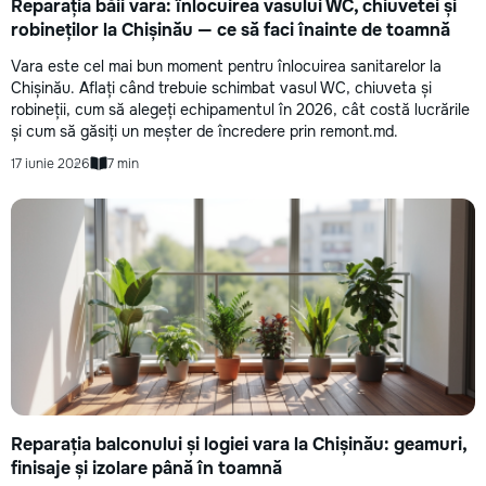
Reparația băii vara: înlocuirea vasului WC, chiuvetei și
robineților la Chișinău — ce să faci înainte de toamnă
Vara este cel mai bun moment pentru înlocuirea sanitarelor la
Chișinău. Aflați când trebuie schimbat vasul WC, chiuveta și
robineții, cum să alegeți echipamentul în 2026, cât costă lucrările
și cum să găsiți un meșter de încredere prin remont.md.
17 iunie 2026
7 min
Reparația balconului și logiei vara la Chișinău: geamuri,
finisaje și izolare până în toamnă