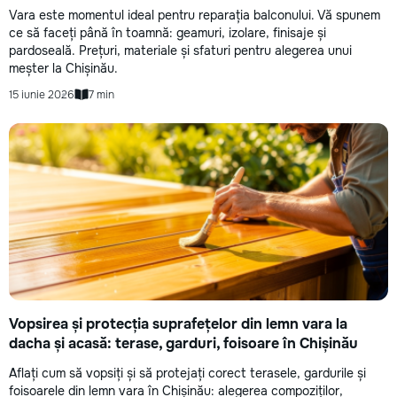
Vara este momentul ideal pentru reparația balconului. Vă spunem
ce să faceți până în toamnă: geamuri, izolare, finisaje și
pardoseală. Prețuri, materiale și sfaturi pentru alegerea unui
meșter la Chișinău.
15 iunie 2026
7 min
Vopsirea și protecția suprafețelor din lemn vara la
dacha și acasă: terase, garduri, foisoare în Chișinău
Aflați cum să vopsiți și să protejați corect terasele, gardurile și
foisoarele din lemn vara în Chișinău: alegerea compoziților,