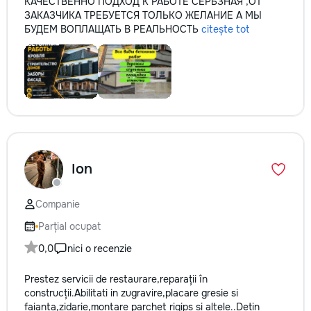
КАЧЕСТВЕННО ПОДХОД К РАБОТЕ СЕРЬЗНАЯ ,ОТ
ЗАКАЗЧИКА ТРЕБУЕТСЯ ТОЛЬКО ЖЕЛАНИЕ А МЫ
БУДЕМ ВОПЛАЩАТЬ В РЕАЛЬНОСТЬ
citește tot
Ion
Companie
Parțial ocupat
0,0
nici o recenzie
Prestez servicii de restaurare,reparații în
construcții.Abilitati in zugravire,placare gresie si
faianta,zidarie,montare parchet rigips si altele..Detin