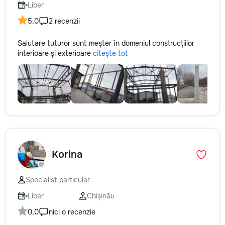
Liber
5,0
2 recenzii
Salutare tuturor sunt meșter în domeniul construcțiilor
interioare și exterioare
citește tot
Korina
Specialist particular
Liber
Chișinău
0,0
nici o recenzie