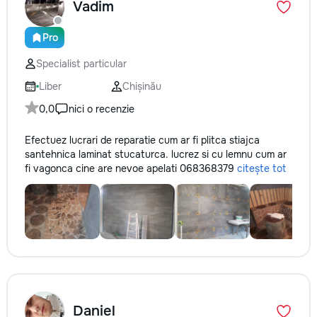
Vadim
Pro
Specialist particular
Liber
Chișinău
0,0
nici o recenzie
Efectuez lucrari de reparatie cum ar fi plitca stiajca
santehnica laminat stucaturca. lucrez si cu lemnu cum ar
fi vagonca cine are nevoe apelati 068368379
citește tot
Daniel