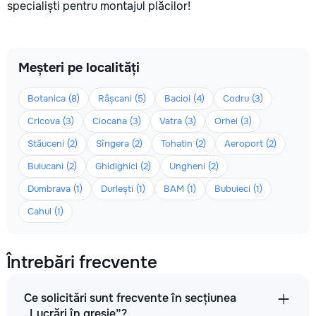
specialiști pentru montajul plăcilor!
Meșteri pe localități
Botanica (8)
Râșcani (5)
Bacioi (4)
Codru (3)
Cricova (3)
Ciocana (3)
Vatra (3)
Orhei (3)
Stăuceni (2)
Sîngera (2)
Tohatin (2)
Aeroport (2)
Buiucani (2)
Ghidighici (2)
Ungheni (2)
Dumbrava (1)
Durlești (1)
BAM (1)
Bubuieci (1)
Cahul (1)
Întrebări frecvente
Ce solicitări sunt frecvente în secțiunea
„Lucrări în gresie”?