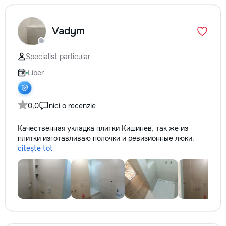
Vadym
Specialist particular
Liber
0,0
nici o recenzie
Качественная укладка плитки Кишинев, так же из
плитки изготавливаю полочки и ревизионные люки.
citește tot