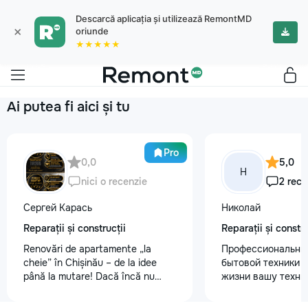
Descarcă aplicația și utilizează RemontMD
×
oriunde
★★★★★
Ai putea fi aici și tu
Pro
0,0
5,0
Н
nici o recenzie
2 rece
Сергей Карась
Николай
Reparații și construcții
Reparații și constru
Renovări de apartamente „la
Профессиональны
cheie” în Chișinău – de la idee
бытовой техники 
până la mutare! Dacă încă nu
жизни вашу техни
aveți un design-proiect, nu este o
честно и с гарант
problemă. Vă putem realiza un
главные преимуще