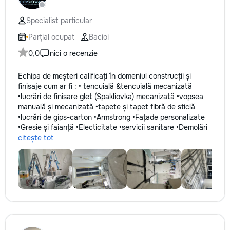
Specialist particular
Parțial ocupat
Bacioi
0,0
nici o recenzie
Echipa de meșteri calificați în domeniul construcții și
finisaje cum ar fi : • tencuială &tencuială mecanizată
•lucrări de finisare glet (Spakliovka) mecanizată •vopsea
manuală și mecanizată •tapete și tapet fibră de sticlă
•lucrări de gips-carton •Armstrong •Fațade personalizate
•Gresie și faianță •Electicitate •servicii sanitare •Demolări
citește tot