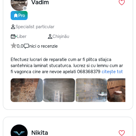
Vadim
la fiecare detaliu. Contactați-ne
pentru o consultație gratuită și un
Pro
deviz fără obligații: 069 376 542
+373 603 31 178 Viber | WhatsApp
Specialist particular
| Telegram Disponibili zilnic pentru
consultații și programări. Deviz
Liber
Chișinău
gratuit Consultanță profesională
0,0
nici o recenzie
Soluții pentru orice buget
Reparații executate la timp și cu
Efectuez lucrari de reparatie cum ar fi plitca stiajca
responsabilitate. Transformăm
santehnica laminat stucaturca. lucrez si cu lemnu cum ar
ideile în locuințe confortabile,
fi vagonca cine are nevoe apelati 068368379
citește tot
moderne și funcționale! Calitatea
noastră – liniștea și confortul
dumneavoastră!
Nikita