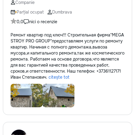
Companie
Parțial ocupat
Dumbrava
0,0
nici o recenzie
Ремонт квартир под ключ!!! Строительная фирма"MEGA
STROY PRO GROUP"предоставляем услуги по ремонту
квартир. Начиная с полного демонтажа,вывоза
мусора,и капитального ремонта,так же косметического
ремонта. Работаем на основе договора,что является
для вас гарантией качества проведенных работ,
сроков,и ответственности. Наш телефон: +37361127171
Иван Степанович.
citește tot