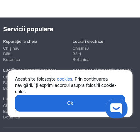
Servicii populare
Reparație la cheie
Lucrări electrice
Chișinău
Chișinău
Bălți
Bălți
Botanica
Botanica
Lucrări de instalații sanitare
Asamblare și reparație mobilier
Chișinău
Chișinău
Acest site folosește
cookies
. Prin continuarea
Bălți
Bălți
navigării, îți exprimi acordul asupra folosirii cookie-
Botanica
Botanica
urilor.
Lucrări de construcție și instalare
Ok
Chișinău
Bălți
Botanica
Blog