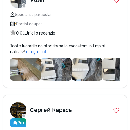
Specialist particular
Parțial ocupat
0,0
nici o recenzie
Toate lucrarile ne staruim sa le executam in timp si
calitaiv!
citește tot
Сергей Карась
Pro