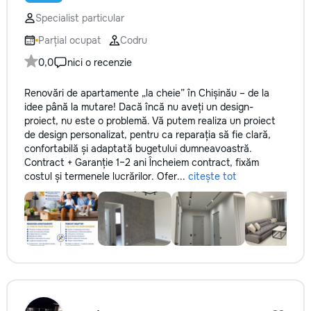
reparație veți rămâne cu schema
не включается? Н
comunicațiilor ascunse și
Specialist particular
покупать новую! 
fotografiile tuturor etapelor
бюджет.
Parțial ocupat
Codru
importante. Curățenie
profesională Predăm
0,0
nici o recenzie
apartamentul complet pregătit
pentru locuit – curat, fără praf și
Renovări de apartamente „la cheie” în Chișinău – de la
fără deșeuri de construcție.
idee până la mutare! Dacă încă nu aveți un design-
Prețuri orientative pentru
proiect, nu este o problemă. Vă putem realiza un proiect
materiale: Prețurile depind de țara
de design personalizat, pentru ca reparația să fie clară,
producătorului, brand, colecție și
confortabilă și adaptată bugetului dumneavoastră.
categoria produsului. Gresie
Contract + Garanție 1–2 ani Încheiem contract, fixăm
porțelanată – de la 350–800+
costul și termenele lucrărilor. Ofer...
citește tot
lei/m² Laminat – de la 180–450+
lei/m² Materiale pentru lucrări
brute – de la 1 500–2 500 lei/m²
de apartament Uși interioare – de
la 2 500–7 000+ lei/set Tavan
extensibil – de la 120–200 lei/m²
Calitatea noastră – confortul
dumneavoastră! Realizăm
interiorul cât mai aproape posibil
de proiectul de design, cu atenție