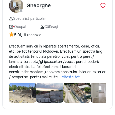
Gheorghe
Specialist particular
Ocupat
Călăraşi
5,0
1 recenzie
Efectuăm servicii în reparatii apartamente, case, oficii,
etc. pe tot teritoriul Moldovei. Efectuam un spectru larg
de activitati: tencuiala peretilor /chit pentru pereti/
laminat/ teracota/ghipsocarton /vopsit pereti ,poduri/
electricitate. La fel efectuam si lucrari de
constructie:,montam ,renovam,construim. interior, exterior
/ acoperise. pentru mai multe...
citește tot