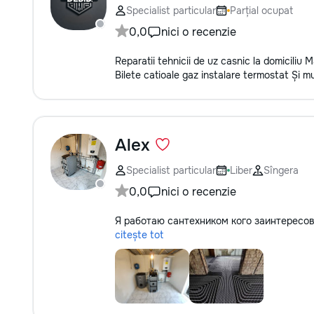
Specialist particular
Parțial ocupat
0,0
nici o recenzie
Reparatii tehnicii de uz casnic la domiciliu
Bilete catioale gaz instalare termostat Și mu
Alex
Specialist particular
Liber
Sîngera
0,0
nici o recenzie
Я работаю сантехником кого заинтересо
citește tot