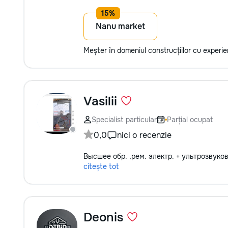
Nanu market
Meșter în domeniul construcțiilor cu experi
Vasilii
Specialist particular
Parțial ocupat
0,0
nici o recenzie
Высшее обр. ,рем. электр. + ультрозвуко
citește tot
Deonis