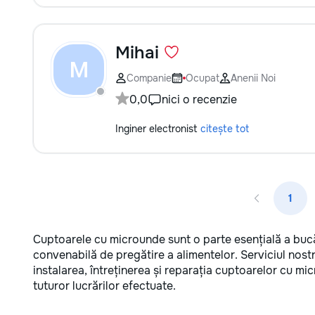
Mihai
M
Companie
Ocupat
Anenii Noi
0,0
nici o recenzie
Inginer electronist
citește tot
1
Cuptoarele cu microunde sunt o parte esențială a buc
convenabilă de pregătire a alimentelor. Serviciul nostr
instalarea, întreținerea și reparația cuptoarelor cu mi
tuturor lucrărilor efectuate.