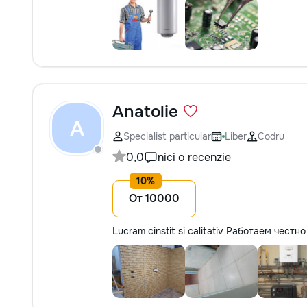
Anatolie
A
Specialist particular
Liber
Codru
0,0
nici o recenzie
От 10000
Lucram cinstit si calitativ Работаем чест