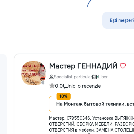
стекла для улучшения видимости и
#ConstrucțiiMold
ремонт царапин на кузове.
#RoofingMoldova 
Дополнительно предлагаем
#LucrăriCalitative
Ești meșter?
выпрямление вмятин без покраски,
нанесение защитных составов,
тонировку в соответствии с
законодательством и химчистку
салона. Услуги по полировке хрома
и антихрому придают автомобилю
стиль, а защитная пленка на фары
защищает от повреждений. Мы
Мастер ГЕННАДИЙ
придерживаемся высоких
стандартов обслуживания,
Specialist particular
Liber
используя передовые технологии.
0,0
nici o recenzie
Доверьте нам заботу о вашем
автомобиле, и он будет радовать
вас долгие годы.
На Монтаж бытовой техники, вс
Мастер. 079550346. Установка ВЫТЯЖ
ОТВЕРСТИЙ. СБОРКА МЕБЕЛИ, РАЗБОРК
ОТВЕРСТИЯ в мебели. ЗАМЕНА СТОЛЕ