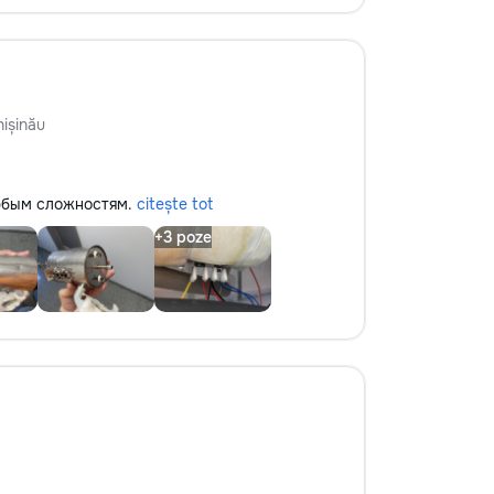
ișinău
юбым сложностям.
citește tot