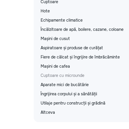
Cuptoare
Hote
Echipamente climatice
Încălzitoare de apă, boilere, cazane, coloane
Mașini de cusut
Aspiratoare și produse de curățat
Fiere de călcat și îngrijire de îmbrăcăminte
Mașini de cafea
Cuptoare cu microunde
Aparate mici de bucătărie
Îngrijirea corpului și a sănătății
Utilaje pentru construcții și grădină
Altceva