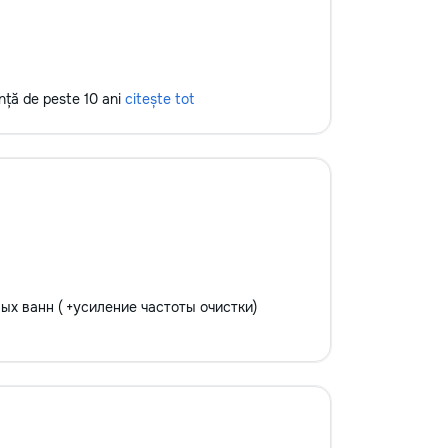
ență de peste 10 ani
citește tot
вых ванн ( +усиление частоты очистки)