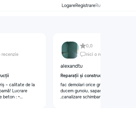
Logare
Registrare
Ru
0,0
o recenzie
nici o recenzie
alexandtu
ucții
Reparații și construcții
iș – calitate de la
fac demolari orice greutate de lucru si
coamă! Lucrare
ducem gunoiu, sapam gropi
e beton : •
,canalizare schimbam trubele.Montam
ș vechi • Montare
gipsocarеon dupa proect.
andramă de tip
vial complet Vrei și
ur și durabil? Sună-
585
riș #AcoperișNou