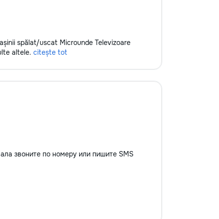
 Mașinii spălat/uscat Microunde Televizoare
lte altele.
citește tot
вала звоните по номеру или пишите SMS