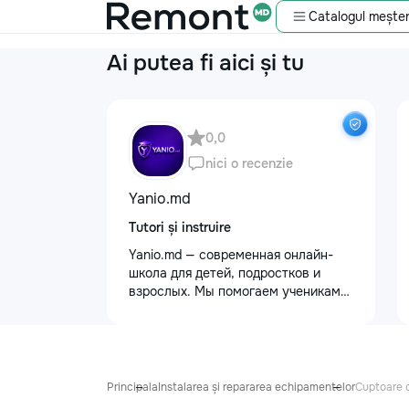
Catalogul meșter
Ai putea fi aici și tu
0,0
nici o recenzie
Yanio.md
Tutori și instruire
Yanio.md — современная онлайн-
школа для детей, подростков и
взрослых. Мы помогаем ученикам
улучшать знания по школьным
предметам, готовиться к
экзаменам, поступлению и
достигать личных образовательных
целей. В нашей команде работают
Principala
Instalarea și repararea echipamentelor
Cuptoare 
квалифицированные преподаватели