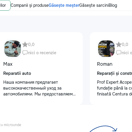
ilor
Companii și produse
Găsește meșter
Găsește sarcini
Blog
0,0
0,0
nici o recenzie
nici 
Max
Roman
Reparatii auto
Reparații și constr
Наша компания предлагает
Prof Expert Acoper
высококачественный уход за
fundație până la 
автомобилями. Мы предоставляем
finisată Centura d
услуги полировки кузова для
Demontare acoperi
восстановления блеска, ремонт
acoperiș nou • Șe
сколов и трещин на лобовом стекле
închis • Sistem plu
для обеспечения безопасности.
tu un acoperiș sig
Также выполняем оклейку
ne: +373 62 020 
cu microunde
защитными пленками, полировку
#ProfExpertAcope