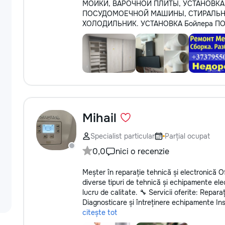
МОЙКИ, ВАРОЧНОЙ ПЛИТЫ, УСТАНОВК
ПОСУДОМОЕЧНОЙ МАШИНЫ, СТИРАЛЬН
ХОЛОДИЛЬНИК. УСТАНОВКА Бойлера П
Mihail
Specialist particular
Parțial ocupat
0,0
nici o recenzie
Meșter în reparație tehnică și electronică Of
diverse tipuri de tehnică și echipamente elect
lucru de calitate. 🔧 Servicii oferite: Repara
Diagnosticare și întreținere echipamente Inst
citește tot