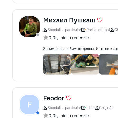
Михаил Пушкаш
Specialist particular
Parțial ocupat
Ch
0,0
nici o recenzie
Занимаюсь любимым делом. И готов к л
Feodor
F
Specialist particular
Liber
Chișinău
0,0
nici o recenzie