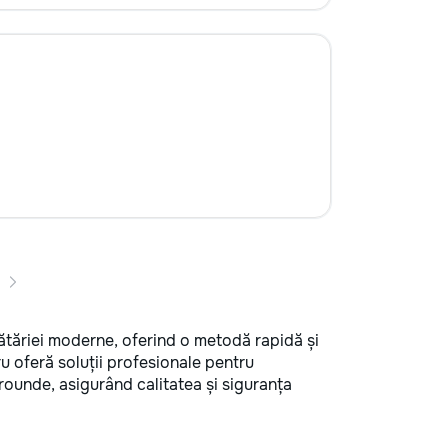
ătăriei moderne, oferind o metodă rapidă și
u oferă soluții profesionale pentru
crounde, asigurând calitatea și siguranța