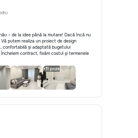
odru
nău – de la idee până la mutare! Dacă încă nu
. Vă putem realiza un proiect de design
ă, confortabilă și adaptată bugetului
Încheiem contract, fixăm costul și termenele