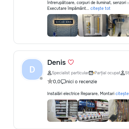
întrerupătoare, corpuri de iluminat, senzori 
Executare împământ...
citește tot
Denis
D
Specialist particular
Parțial ocupat
St
0,0
nici o recenzie
Instalări electrice Reparare, Montari
citește