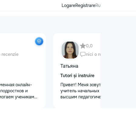
Logare
Registrare
Ru
0,0
o recenzie
nici o recenzie
Татьяна
Tutori și instruire
еменная онлайн-
Привет! Меня зовут Татьяна Я —
 подростков и
учитель начальных классов с
могаем ученикам
высшим педагогическим и
 по школьным
психологическим образованием.
иться к
Обучаю с любовью и душой!
уплению и
Предлагаю: Для малышей: ✨
х образовательных
качественную подготовку к школе
команде работают
✨ обучение чтению, письму, счёту
ные преподаватели
✨ развитие речи и логического