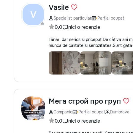
Vasile
V
Specialist particular
Parțial ocupat
0,0
nici o recenzie
Tânăr, dar serios si priceput.De câtiva ani m
munca de calitate si seriozitatea.Sunt gata
Мега строй про груп
Companie
Parțial ocupat
Dumbrava
0,0
nici o recenzie