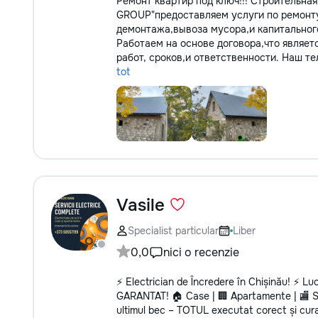
Ремонт квартир под ключ!!! Строительн
GROUP"предоставляем услуги по ремонту
демонтажа,вывоза мусора,и капитальног
Работаем на основе договора,что являет
работ, сроков,и ответственности. Наш те
tot
Vasile
Specialist particular
Liber
0,0
nici o recenzie
⚡️ Electrician de Încredere în Chișinău! ⚡️ Luc
GARANTAT! 🏠 Case | 🏢 Apartamente | 🏬 Spaț
ultimul bec – TOTUL executat corect și cu