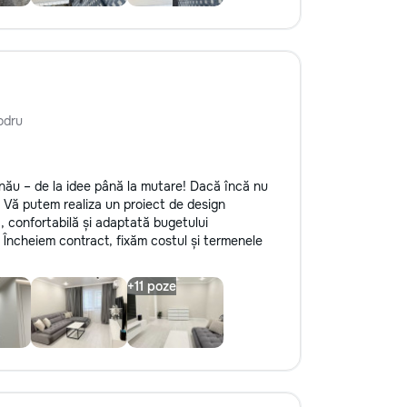
odru
nău – de la idee până la mutare! Dacă încă nu
. Vă putem realiza un proiect de design
ă, confortabilă și adaptată bugetului
Încheiem contract, fixăm costul și termenele