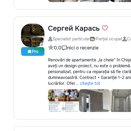
Сергей Карась
Specialist particular
Parțial ocupat
C
0,0
nici o recenzie
Pro
Renovări de apartamente „la cheie” în Chiși
aveți un design-proiect, nu este o problemă
personalizat, pentru ca reparația să fie clar
dumneavoastră. Contract + Garanție 1–2 ani 
lucrărilor. Ofer...
citește tot