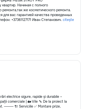
ая фирма"MEGA STROY PRO
 квартир. Начиная с полного
о ремонта,так же косметического ремонта.
ся для вас гарантией качества проведенных
лефон: +37361127171 Иван Степанович.
citește
rări electrice sigure, rapide și durabile –
ii comerciale | 🏡 Vile 🔧 De la proiect la
rat. ⸻ 🔌 Serviciile ✅ Montare prize,