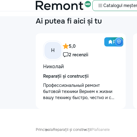
Catalogul meșter
Ai putea fi aici și tu
Pro
5,0
Н
2 recenzii
Николай
Reparații și construcții
Профессиональный ремонт
бытовой техники Вернем к жизни
вашу технику быстро, честно и с
гарантией! Мои главные
преимущества: ⏱️ Выезд на дом:
Работаем во всех районах и
пригородах. Мастер приедет в
течение 1–2 часов после заявки. 📉
Principala
Reparații și construcții
Plafoanele
Цены ниже сервисных: Работаем