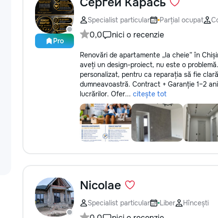
Сергей Карась
Specialist particular
Parțial ocupat
C
0,0
nici o recenzie
Pro
Renovări de apartamente „la cheie” în Chiși
aveți un design-proiect, nu este o problemă
personalizat, pentru ca reparația să fie clar
dumneavoastră. Contract + Garanție 1–2 ani 
lucrărilor. Ofer...
citește tot
Nicolae
Specialist particular
Liber
Hîncești
0,0
nici o recenzie