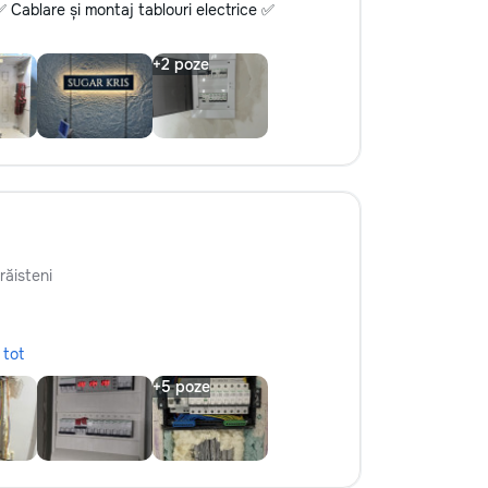
✅ Cablare și montaj tablouri electrice ✅
răisteni
 tot