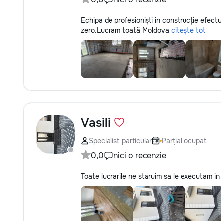
Echipa de profesioniști in construcție efectu
zero.Lucram toată Moldova
citește tot
Vasili
Specialist particular
Parțial ocupat
0,0
nici o recenzie
Toate lucrarile ne staruim sa le executam in 