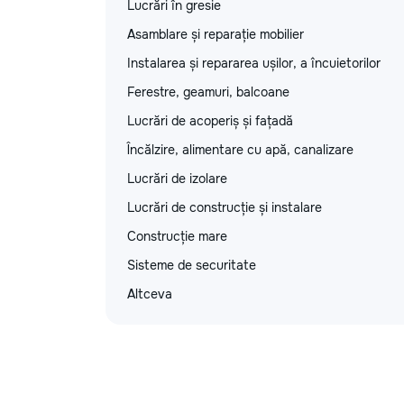
Lucrări în gresie
Asamblare și reparație mobilier
Instalarea și repararea ușilor, a încuietorilor
Ferestre, geamuri, balcoane
Lucrări de acoperiș și fațadă
Încălzire, alimentare cu apă, canalizare
Lucrări de izolare
Lucrări de construcție și instalare
Construcție mare
Sisteme de securitate
Altceva