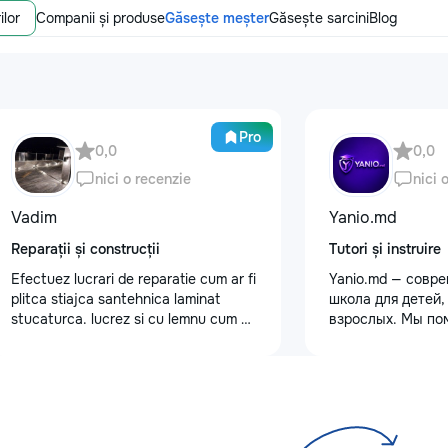
ilor
Companii și produse
Găsește meșter
Găsește sarcini
Blog
Pro
0,0
0,0
nici o recenzie
nici 
Vadim
Yanio.md
Reparații și construcții
Tutori și instruire
Efectuez lucrari de reparatie cum ar fi
Yanio.md — совр
plitca stiajca santehnica laminat
школа для детей,
stucaturca. lucrez si cu lemnu cum ar
взрослых. Мы по
fi vagonca cine are nevoe apelati
улучшать знания
068368379
предметам, готов
экзаменам, пост
достигать личны
целей. В нашей 
квалифицирован